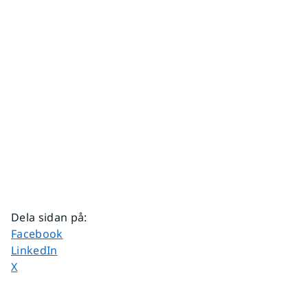
Dela sidan på
:
Dela sidan på
Facebook
Dela sidan på
LinkedIn
Dela sidan på
X