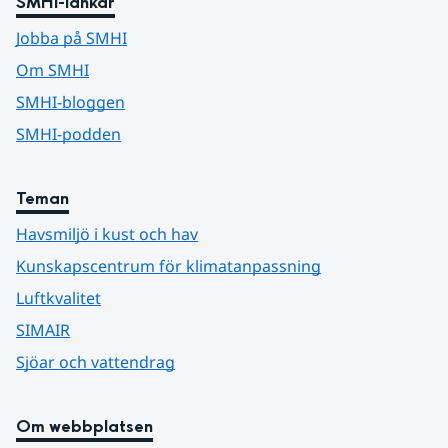
SMHI-länkar
Jobba på SMHI
Om SMHI
SMHI-bloggen
SMHI-podden
Teman
Havsmiljö i kust och hav
Kunskapscentrum för klimatanpassning
Luftkvalitet
SIMAIR
Sjöar och vattendrag
Om webbplatsen