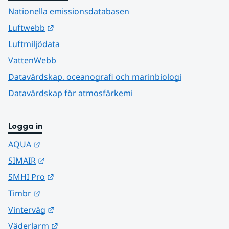
Nationella emissionsdatabasen
Länk till annan webbplats.
Luftwebb
Luftmiljödata
VattenWebb
Datavärdskap, oceanografi och marinbiologi
Datavärdskap för atmosfärkemi
Logga in
Länk till annan webbplats.
AQUA
Länk till annan webbplats.
SIMAIR
Länk till annan webbplats.
SMHI Pro
Länk till annan webbplats.
Timbr
Länk till annan webbplats.
Vinterväg
Länk till annan webbplats.
Väderlarm