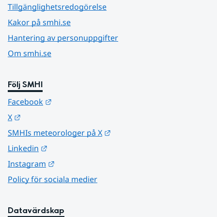
Tillgänglighetsredogörelse
Kakor på smhi.se
Hantering av personuppgifter
Om smhi.se
Följ SMHI
Länk till annan webbplats.
Facebook
Länk till annan webbplats.
X
Länk till annan webbplats.
SMHIs meteorologer på X
Länk till annan webbplats.
Linkedin
Länk till annan webbplats.
Instagram
Policy för sociala medier
Datavärdskap