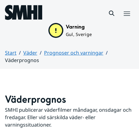
Hoppa till sidans innehåll
Meny
Varning
Gul, Sverige
Start
Väder
Prognoser och varningar
Väderprognos
Huvudinnehåll
Väderprognos
SMHI publicerar väderfilmer måndagar, onsdagar och 
fredagar. Eller vid särskilda väder- eller 
varningssituationer.