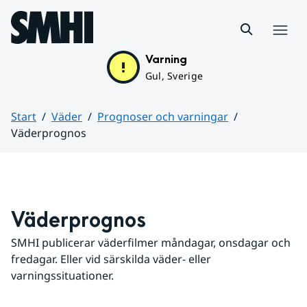
Hoppa till sidans innehåll
Meny
Varning
Gul, Sverige
Start
Väder
Prognoser och varningar
Väderprognos
Huvudinnehåll
Väderprognos
SMHI publicerar väderfilmer måndagar, onsdagar och 
fredagar. Eller vid särskilda väder- eller 
varningssituationer.