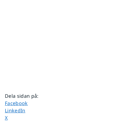
Dela sidan på
:
Dela sidan på
Facebook
Dela sidan på
LinkedIn
Dela sidan på
X