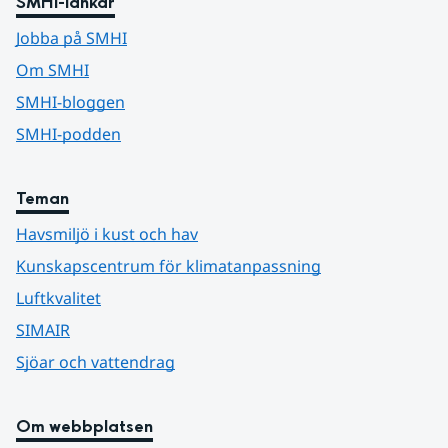
SMHI-länkar
Jobba på SMHI
Om SMHI
SMHI-bloggen
SMHI-podden
Teman
Havsmiljö i kust och hav
Kunskapscentrum för klimatanpassning
Luftkvalitet
SIMAIR
Sjöar och vattendrag
Om webbplatsen