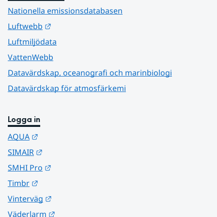
Nationella emissionsdatabasen
Länk till annan webbplats.
Luftwebb
Luftmiljödata
VattenWebb
Datavärdskap, oceanografi och marinbiologi
Datavärdskap för atmosfärkemi
Logga in
Länk till annan webbplats.
AQUA
Länk till annan webbplats.
SIMAIR
Länk till annan webbplats.
SMHI Pro
Länk till annan webbplats.
Timbr
Länk till annan webbplats.
Vinterväg
Länk till annan webbplats.
Väderlarm