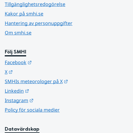
Tillgänglighetsredogörelse
Kakor på smhi.se
Hantering av personuppgifter
Om smhi.se
Följ SMHI
Länk till annan webbplats.
Facebook
Länk till annan webbplats.
X
Länk till annan webbplats.
SMHIs meteorologer på X
Länk till annan webbplats.
Linkedin
Länk till annan webbplats.
Instagram
Policy för sociala medier
Datavärdskap