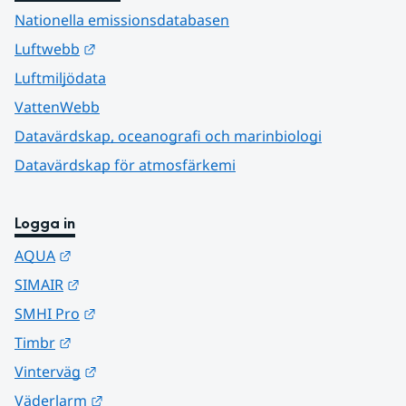
Nationella emissionsdatabasen
Länk till annan webbplats.
Luftwebb
Luftmiljödata
VattenWebb
Datavärdskap, oceanografi och marinbiologi
Datavärdskap för atmosfärkemi
Logga in
Länk till annan webbplats.
AQUA
Länk till annan webbplats.
SIMAIR
Länk till annan webbplats.
SMHI Pro
Länk till annan webbplats.
Timbr
Länk till annan webbplats.
Vinterväg
Länk till annan webbplats.
Väderlarm