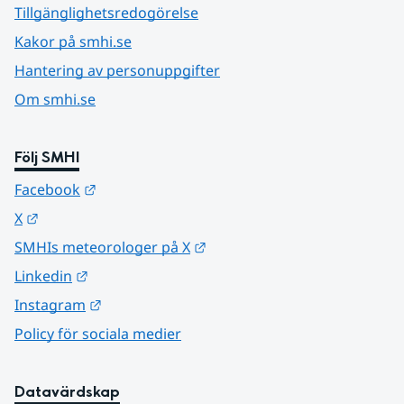
Tillgänglighetsredogörelse
Kakor på smhi.se
Hantering av personuppgifter
Om smhi.se
Följ SMHI
Länk till annan webbplats.
Facebook
Länk till annan webbplats.
X
Länk till annan webbplats.
SMHIs meteorologer på X
Länk till annan webbplats.
Linkedin
Länk till annan webbplats.
Instagram
Policy för sociala medier
Datavärdskap