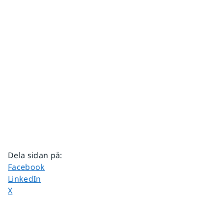
Dela sidan på
:
Dela sidan på
Facebook
Dela sidan på
LinkedIn
Dela sidan på
X