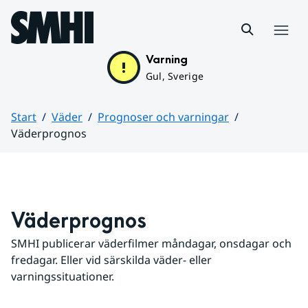
Hoppa till sidans innehåll
Meny
Varning
Gul, Sverige
Start
Väder
Prognoser och varningar
Väderprognos
Huvudinnehåll
Väderprognos
SMHI publicerar väderfilmer måndagar, onsdagar och 
fredagar. Eller vid särskilda väder- eller 
varningssituationer.