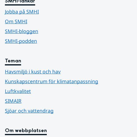
SMHI-länkar
Jobba på SMHI
Om SMHI
SMHI-bloggen
SMHI-podden
Teman
Havsmiljö i kust och hav
Kunskapscentrum för klimatanpassning
Luftkvalitet
SIMAIR
Sjöar och vattendrag
Om webbplatsen