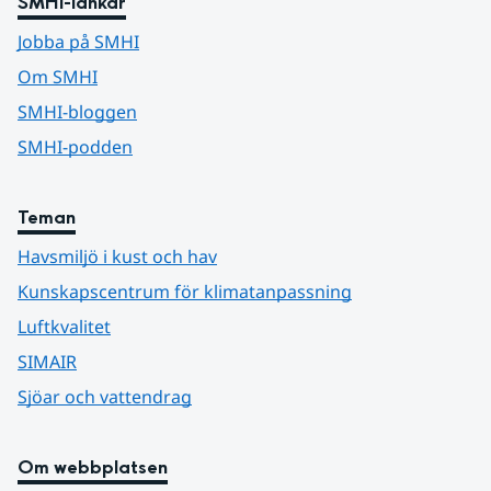
SMHI-länkar
Jobba på SMHI
Om SMHI
SMHI-bloggen
SMHI-podden
Teman
Havsmiljö i kust och hav
Kunskapscentrum för klimatanpassning
Luftkvalitet
SIMAIR
Sjöar och vattendrag
Om webbplatsen