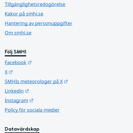
Tillgänglighetsredogörelse
Kakor på smhi.se
Hantering av personuppgifter
Om smhi.se
Följ SMHI
Länk till annan webbplats.
Facebook
Länk till annan webbplats.
X
Länk till annan webbplats.
SMHIs meteorologer på X
Länk till annan webbplats.
Linkedin
Länk till annan webbplats.
Instagram
Policy för sociala medier
Datavärdskap