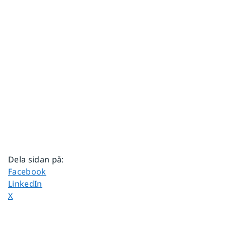
Dela sidan på
:
Dela sidan på
Facebook
Dela sidan på
LinkedIn
Dela sidan på
X