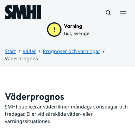
Hoppa till sidans innehåll
Meny
Varning
Gul, Sverige
Start
Väder
Prognoser och varningar
Väderprognos
Huvudinnehåll
Väderprognos
SMHI publicerar väderfilmer måndagar, onsdagar och 
fredagar. Eller vid särskilda väder- eller 
varningssituationer.