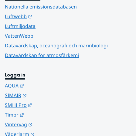
Nationella emissionsdatabasen
Länk till annan webbplats.
Luftwebb
Luftmiljödata
VattenWebb
Datavärdskap, oceanografi och marinbiologi
Datavärdskap för atmosfärkemi
Logga in
Länk till annan webbplats.
AQUA
Länk till annan webbplats.
SIMAIR
Länk till annan webbplats.
SMHI Pro
Länk till annan webbplats.
Timbr
Länk till annan webbplats.
Vinterväg
Länk till annan webbplats.
Väderlarm