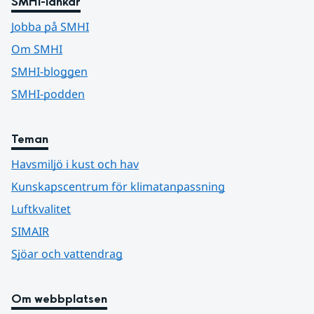
SMHI-länkar
Jobba på SMHI
Om SMHI
SMHI-bloggen
SMHI-podden
Teman
Havsmiljö i kust och hav
Kunskapscentrum för klimatanpassning
Luftkvalitet
SIMAIR
Sjöar och vattendrag
Om webbplatsen