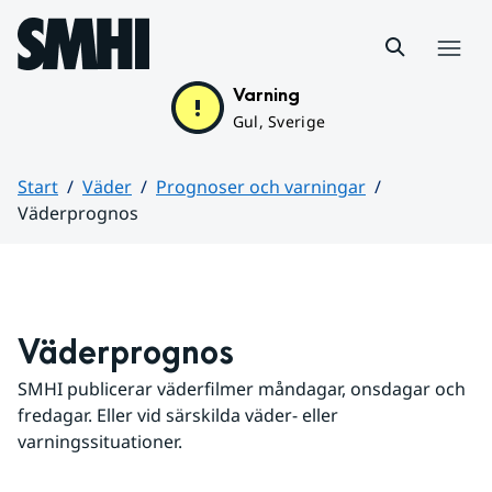
Hoppa till sidans innehåll
Meny
Varning
Gul, Sverige
Start
Väder
Prognoser och varningar
Väderprognos
Huvudinnehåll
Väderprognos
SMHI publicerar väderfilmer måndagar, onsdagar och 
fredagar. Eller vid särskilda väder- eller 
varningssituationer.