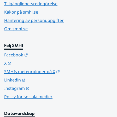
Tillgänglighetsredogörelse
Kakor på smhi.se
Hantering av personuppgifter
Om smhi.se
Följ SMHI
Länk till annan webbplats.
Facebook
Länk till annan webbplats.
X
Länk till annan webbplats.
SMHIs meteorologer på X
Länk till annan webbplats.
Linkedin
Länk till annan webbplats.
Instagram
Policy för sociala medier
Datavärdskap