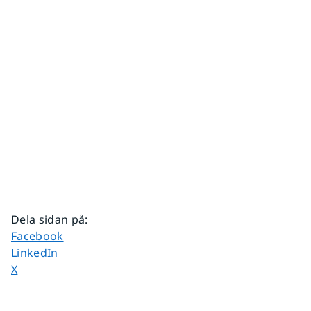
Dela sidan på
:
Dela sidan på
Facebook
Dela sidan på
LinkedIn
Dela sidan på
X