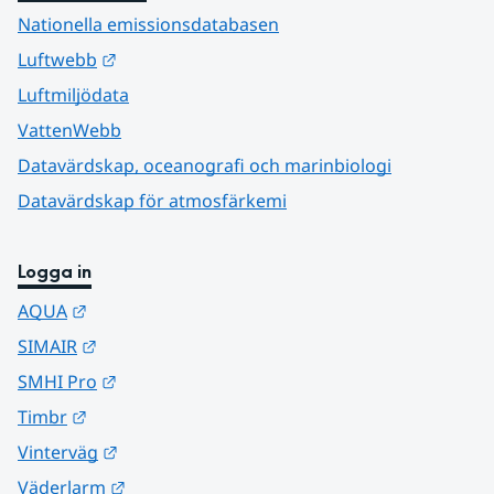
Nationella emissionsdatabasen
Länk till annan webbplats.
Luftwebb
Luftmiljödata
VattenWebb
Datavärdskap, oceanografi och marinbiologi
Datavärdskap för atmosfärkemi
Logga in
Länk till annan webbplats.
AQUA
Länk till annan webbplats.
SIMAIR
Länk till annan webbplats.
SMHI Pro
Länk till annan webbplats.
Timbr
Länk till annan webbplats.
Vinterväg
Länk till annan webbplats.
Väderlarm