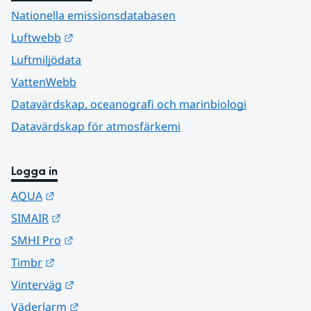
Nationella emissionsdatabasen
Länk till annan webbplats.
Luftwebb
Luftmiljödata
VattenWebb
Datavärdskap, oceanografi och marinbiologi
Datavärdskap för atmosfärkemi
Logga in
Länk till annan webbplats.
AQUA
Länk till annan webbplats.
SIMAIR
Länk till annan webbplats.
SMHI Pro
Länk till annan webbplats.
Timbr
Länk till annan webbplats.
Vinterväg
Länk till annan webbplats.
Väderlarm