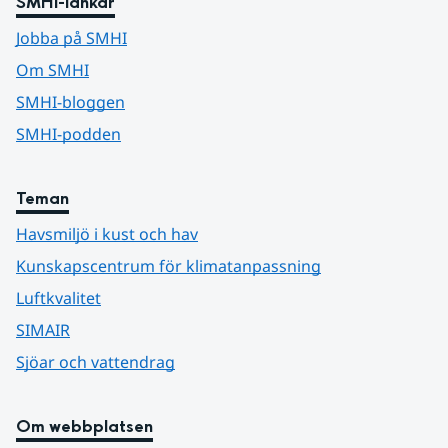
SMHI-länkar
Jobba på SMHI
Om SMHI
SMHI-bloggen
SMHI-podden
Teman
Havsmiljö i kust och hav
Kunskapscentrum för klimatanpassning
Luftkvalitet
SIMAIR
Sjöar och vattendrag
Om webbplatsen