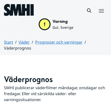
Hoppa till sidans innehåll
Meny
Varning
Gul, Sverige
Start
Väder
Prognoser och varningar
Väderprognos
Huvudinnehåll
Väderprognos
SMHI publicerar väderfilmer måndagar, onsdagar och 
fredagar. Eller vid särskilda väder- eller 
varningssituationer.