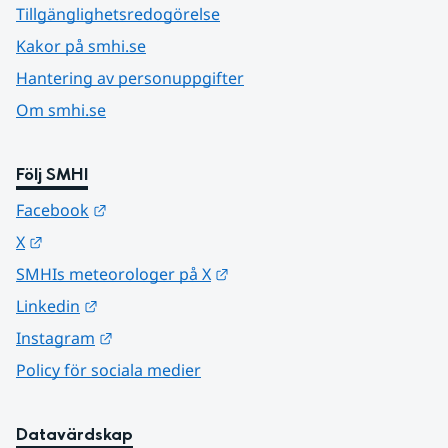
Tillgänglighetsredogörelse
Kakor på smhi.se
Hantering av personuppgifter
Om smhi.se
Följ SMHI
Länk till annan webbplats.
Facebook
Länk till annan webbplats.
X
Länk till annan webbplats.
SMHIs meteorologer på X
Länk till annan webbplats.
Linkedin
Länk till annan webbplats.
Instagram
Policy för sociala medier
Datavärdskap