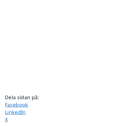
Dela sidan på
:
Dela sidan på
Facebook
Dela sidan på
LinkedIn
Dela sidan på
X