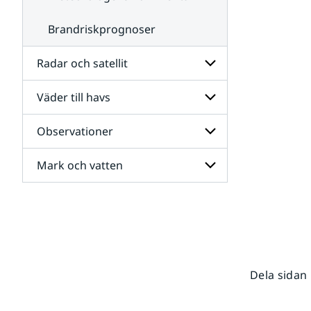
Brandriskprognoser
Radar och satellit
Väder till havs
Undersidor
för
Radar
Observationer
Undersidor
och
för
satellit
Väder
Mark och vatten
Undersidor
till
för
havs
Observationer
Undersidor
för
Mark
och
vatten
Dela sidan