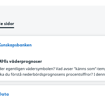
e sidor
Kunskapsbanken
MHIs väderprognoser
der egentligen vädersymbolen? Vad avser ”känns som”-tem
ka du förstå nederbördsprognosens procentsiffror? I denna
Data