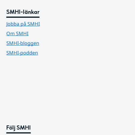
SMHI-länkar
Jobba på SMHI
Om SMHI
SMHI-bloggen
SMHI-podden
Följ SMHI