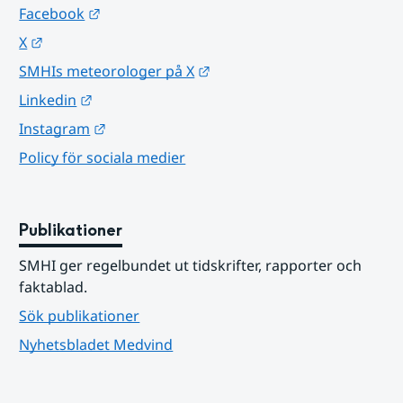
Länk till annan webbplats.
Facebook
Länk till annan webbplats.
X
Länk till annan webbplats.
SMHIs meteorologer på X
Länk till annan webbplats.
Linkedin
Länk till annan webbplats.
Instagram
Policy för sociala medier
Publikationer
SMHI ger regelbundet ut tidskrifter, rapporter och 
faktablad.
Sök publikationer
Nyhetsbladet Medvind