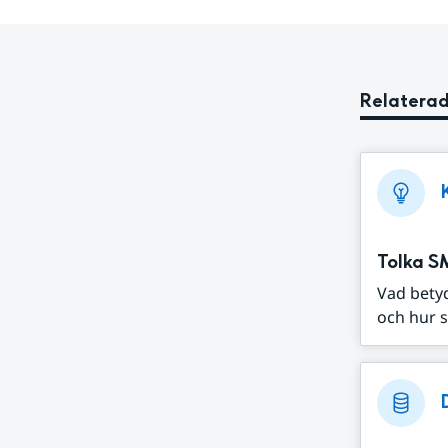
Relaterad
Tolka S
Vad bety
och hur s