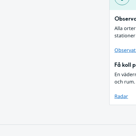
Observa
Alla orte
stationer
Observat
Få koll 
En väder
och rum. 
Radar