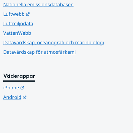
Nationella emissionsdatabasen
Länk till annan webbplats.
Luftwebb
Luftmiljödata
VattenWebb
Datavärdskap, oceanografi och marinbiologi
Datavärdskap för atmosfärkemi
Väderappar
Länk till annan webbplats.
iPhone
Länk till annan webbplats.
Android