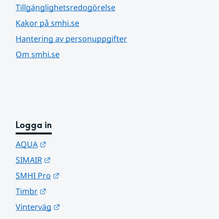
Tillgänglighetsredogörelse
Kakor på smhi.se
Hantering av personuppgifter
Om smhi.se
Logga in
Länk till annan webbplats.
AQUA
Länk till annan webbplats.
SIMAIR
Länk till annan webbplats.
SMHI Pro
Länk till annan webbplats.
Timbr
Länk till annan webbplats.
Vinterväg