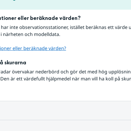
tioner eller beräknade värden?
r har inte observationsstationer, istället beräknas ett värde u
 i närheten och modelldata.
ioner eller beräknade värden?
på skurarna
radar övervakar nederbörd och gör det med hög upplösning 
Den är ett värdefullt hjälpmedel när man vill ha koll på sku