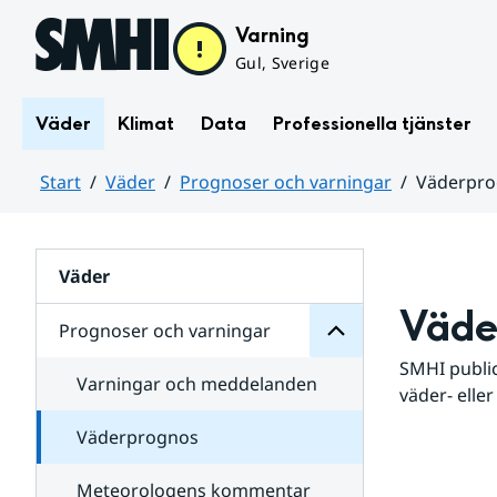
Hoppa till sidans innehåll
Varning
Gul, Sverige
Väder
Klimat
Data
Professionella tjänster
Start
Väder
Prognoser och varningar
Väderpr
varningar
och
Huvudinnehåll
Prognoser
för
Undersidor
Väder
Väde
Prognoser och varningar
SMHI public
Varningar och meddelanden
väder- eller
Väderprognos
Meteorologens kommentar