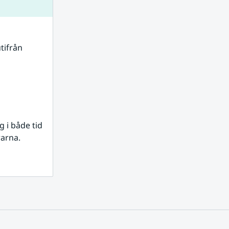
tifrån 
i både tid 
rarna.