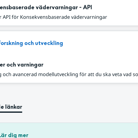
ensbaserade vädervarningar - API
r API för Konsekvensbaserade vädervarningar
Forskning och utveckling
er och varningar
 och avancerad modellutveckling för att du ska veta vad s
e länkar
Lär dig mer