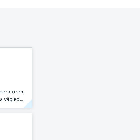
peraturen,
 vägled...