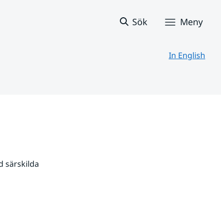
Sök
Meny
In English
 särskilda 