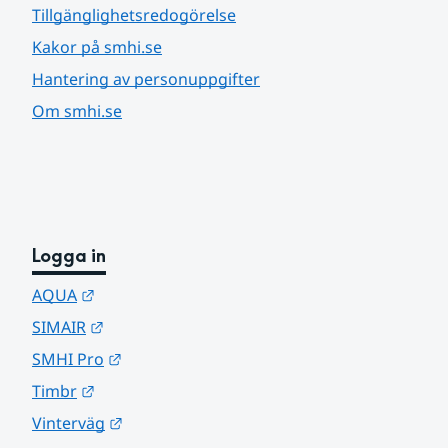
Tillgänglighetsredogörelse
Kakor på smhi.se
Hantering av personuppgifter
Om smhi.se
Logga in
Länk till annan webbplats.
AQUA
Länk till annan webbplats.
SIMAIR
Länk till annan webbplats.
SMHI Pro
Länk till annan webbplats.
Timbr
Länk till annan webbplats.
Vinterväg