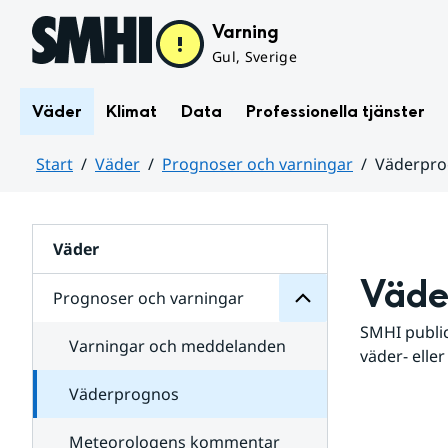
Hoppa till sidans innehåll
Varning
Gul, Sverige
Väder
Klimat
Data
Professionella tjänster
Start
Väder
Prognoser och varningar
Väderpr
varningar
och
Huvudinnehåll
Prognoser
för
Undersidor
Väder
Väde
Prognoser och varningar
SMHI public
Varningar och meddelanden
väder- eller
Väderprognos
Meteorologens kommentar