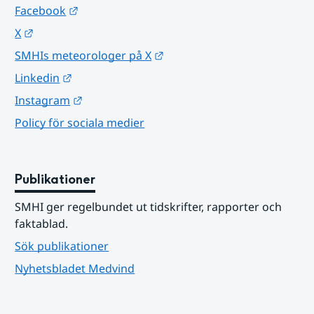
Länk till annan webbplats.
Facebook
Länk till annan webbplats.
X
Länk till annan webbplats.
SMHIs meteorologer på X
Länk till annan webbplats.
Linkedin
Länk till annan webbplats.
Instagram
Policy för sociala medier
Publikationer
SMHI ger regelbundet ut tidskrifter, rapporter och 
faktablad.
Sök publikationer
Nyhetsbladet Medvind