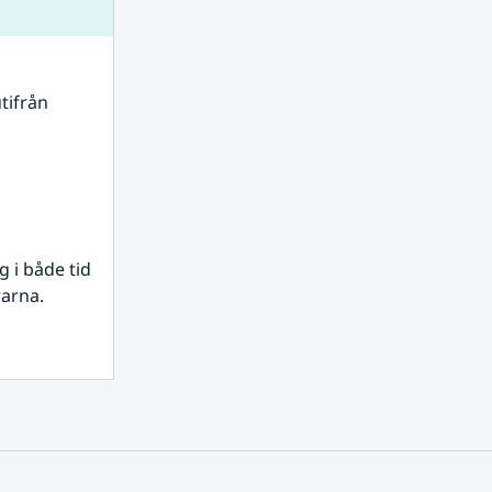
tifrån 
i både tid 
rarna.