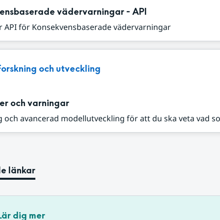
ensbaserade vädervarningar - API
r API för Konsekvensbaserade vädervarningar
Forskning och utveckling
er och varningar
 och avancerad modellutveckling för att du ska veta vad s
e länkar
Lär dig mer