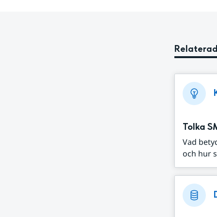
Relaterad
Tolka S
Vad bety
och hur s