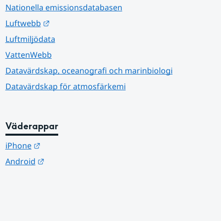
Nationella emissionsdatabasen
Länk till annan webbplats.
Luftwebb
Luftmiljödata
VattenWebb
Datavärdskap, oceanografi och marinbiologi
Datavärdskap för atmosfärkemi
Väderappar
Länk till annan webbplats.
iPhone
Länk till annan webbplats.
Android