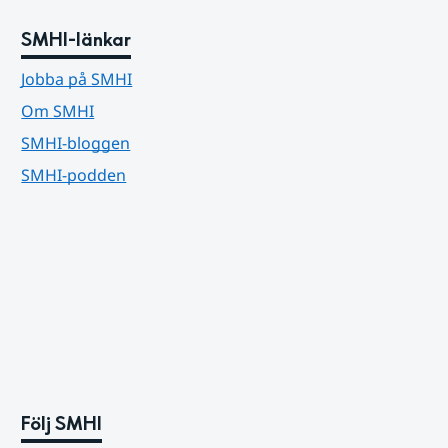
SMHI-länkar
Jobba på SMHI
Om SMHI
SMHI-bloggen
SMHI-podden
Följ SMHI