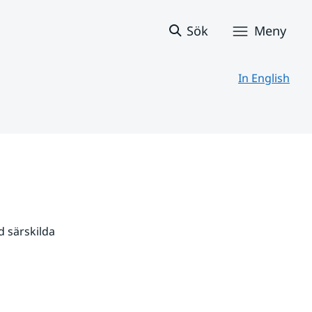
Sök
Meny
In English
 särskilda 