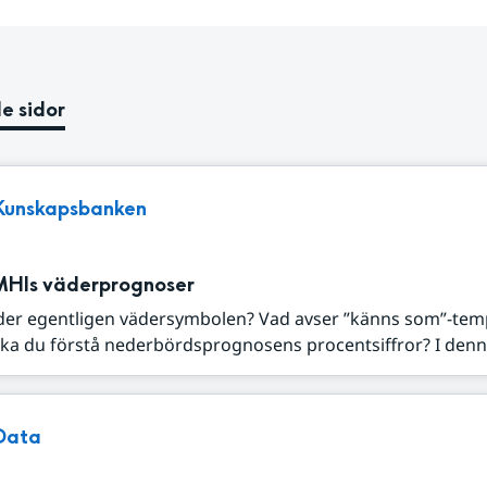
e sidor
Kunskapsbanken
MHIs väderprognoser
der egentligen vädersymbolen? Vad avser ”känns som”-tem
ka du förstå nederbördsprognosens procentsiffror? I denna
Data