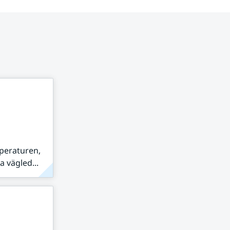
peraturen,
 vägled...