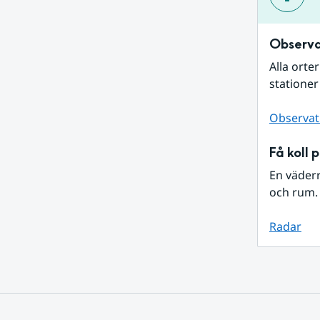
Observa
Alla orte
stationer
Observat
Få koll 
En väder
och rum. 
Radar