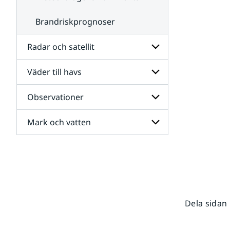
Brandriskprognoser
Radar och satellit
Väder till havs
Undersidor
för
Radar
Observationer
Undersidor
och
för
satellit
Väder
Mark och vatten
Undersidor
till
för
havs
Observationer
Undersidor
för
Mark
och
vatten
Dela sidan