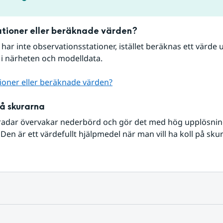
tioner eller beräknade värden?
r har inte observationsstationer, istället beräknas ett värde u
 i närheten och modelldata.
ioner eller beräknade värden?
på skurarna
radar övervakar nederbörd och gör det med hög upplösning 
Den är ett värdefullt hjälpmedel när man vill ha koll på sku