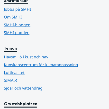
SMHI-länkar
Jobba på SMHI
Om SMHI
SMHI-bloggen
SMHI-podden
Teman
Havsmiljö i kust och hav
Kunskapscentrum för klimatanpassning
Luftkvalitet
SIMAIR
Sjöar och vattendrag
Om webbplatsen