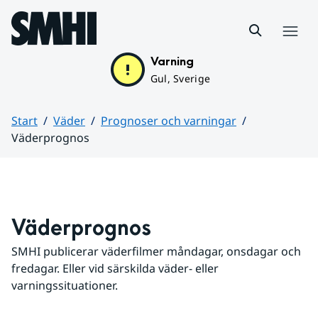
Hoppa till sidans innehåll
Meny
Varning
Gul, Sverige
Start
Väder
Prognoser och varningar
Väderprognos
Huvudinnehåll
Väderprognos
SMHI publicerar väderfilmer måndagar, onsdagar och 
fredagar. Eller vid särskilda väder- eller 
varningssituationer.