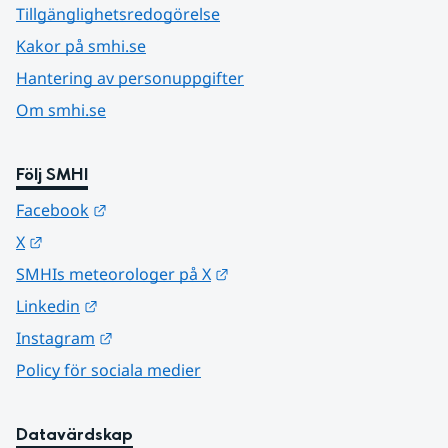
Tillgänglighetsredogörelse
Kakor på smhi.se
Hantering av personuppgifter
Om smhi.se
Följ SMHI
Länk till annan webbplats.
Facebook
Länk till annan webbplats.
X
Länk till annan webbplats.
SMHIs meteorologer på X
Länk till annan webbplats.
Linkedin
Länk till annan webbplats.
Instagram
Policy för sociala medier
Datavärdskap