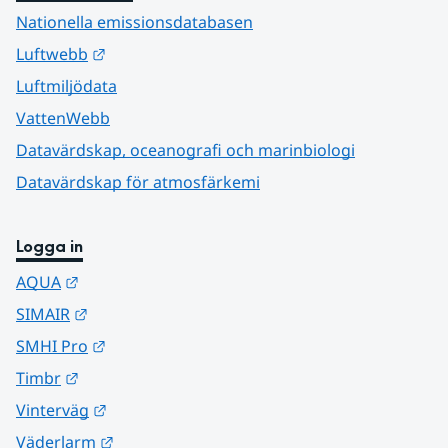
Nationella emissionsdatabasen
Länk till annan webbplats.
Luftwebb
Luftmiljödata
VattenWebb
Datavärdskap, oceanografi och marinbiologi
Datavärdskap för atmosfärkemi
Logga in
Länk till annan webbplats.
AQUA
Länk till annan webbplats.
SIMAIR
Länk till annan webbplats.
SMHI Pro
Länk till annan webbplats.
Timbr
Länk till annan webbplats.
Vinterväg
Länk till annan webbplats.
Väderlarm