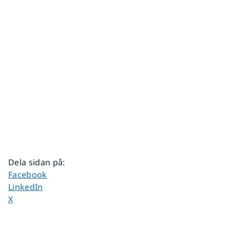
Dela sidan på
:
Dela sidan på
Facebook
Dela sidan på
LinkedIn
Dela sidan på
X