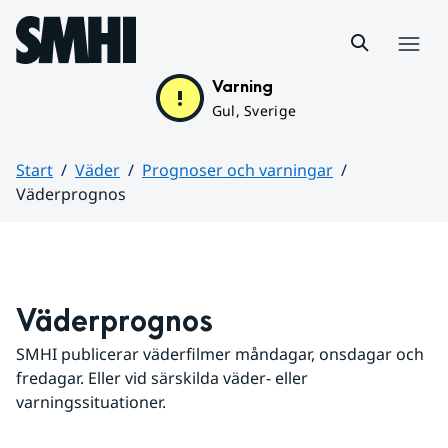
Hoppa till sidans innehåll
Meny
Varning
Gul, Sverige
Start
Väder
Prognoser och varningar
Väderprognos
Huvudinnehåll
Väderprognos
SMHI publicerar väderfilmer måndagar, onsdagar och 
fredagar. Eller vid särskilda väder- eller 
varningssituationer.