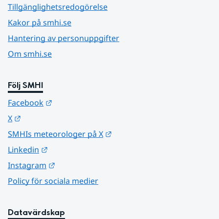
Tillgänglighetsredogörelse
Kakor på smhi.se
Hantering av personuppgifter
Om smhi.se
Följ SMHI
Länk till annan webbplats.
Facebook
Länk till annan webbplats.
X
Länk till annan webbplats.
SMHIs meteorologer på X
Länk till annan webbplats.
Linkedin
Länk till annan webbplats.
Instagram
Policy för sociala medier
Datavärdskap