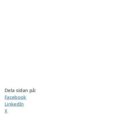
Dela sidan på
:
Dela sidan på
Facebook
Dela sidan på
LinkedIn
Dela sidan på
X