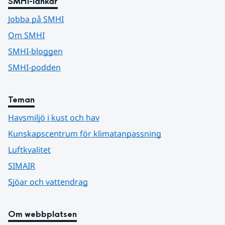
SMHI-länkar
Jobba på SMHI
Om SMHI
SMHI-bloggen
SMHI-podden
Teman
Havsmiljö i kust och hav
Kunskapscentrum för klimatanpassning
Luftkvalitet
SIMAIR
Sjöar och vattendrag
Om webbplatsen