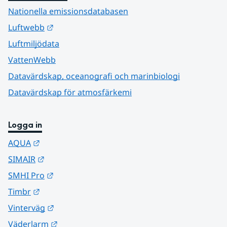
Nationella emissionsdatabasen
Länk till annan webbplats.
Luftwebb
Luftmiljödata
VattenWebb
Datavärdskap, oceanografi och marinbiologi
Datavärdskap för atmosfärkemi
Logga in
Länk till annan webbplats.
AQUA
Länk till annan webbplats.
SIMAIR
Länk till annan webbplats.
SMHI Pro
Länk till annan webbplats.
Timbr
Länk till annan webbplats.
Vinterväg
Länk till annan webbplats.
Väderlarm