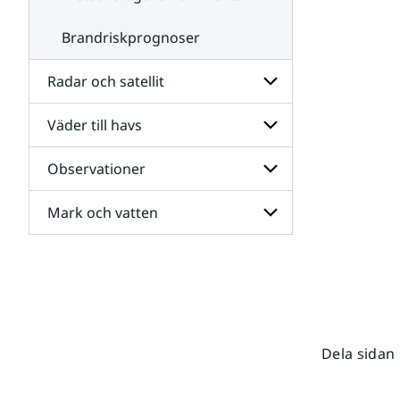
Brandriskprognoser
Radar och satellit
Väder till havs
Undersidor
för
Radar
Observationer
Undersidor
och
för
satellit
Väder
Mark och vatten
Undersidor
till
för
havs
Observationer
Undersidor
för
Mark
och
vatten
Dela sidan