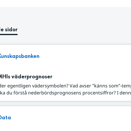
e sidor
Kunskapsbanken
MHIs väderprognoser
der egentligen vädersymbolen? Vad avser ”känns som”-tem
ka du förstå nederbördsprognosens procentsiffror? I denna
Data