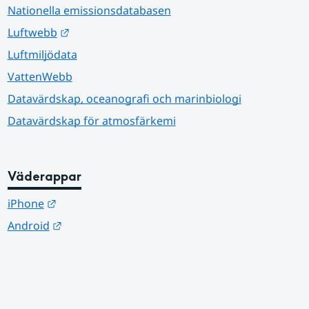
Nationella emissionsdatabasen
Länk till annan webbplats.
Luftwebb
Luftmiljödata
VattenWebb
Datavärdskap, oceanografi och marinbiologi
Datavärdskap för atmosfärkemi
Väderappar
Länk till annan webbplats.
iPhone
Länk till annan webbplats.
Android