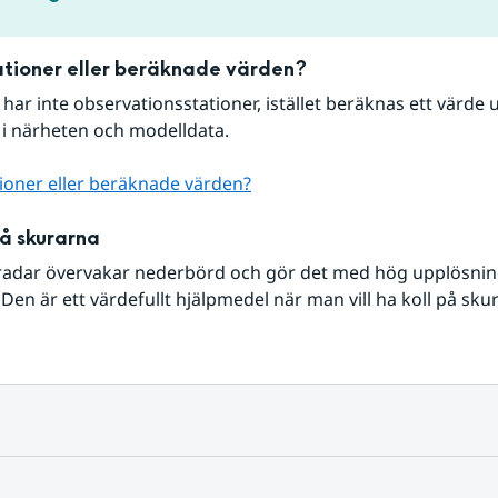
tioner eller beräknade värden?
r har inte observationsstationer, istället beräknas ett värde u
 i närheten och modelldata.
ioner eller beräknade värden?
på skurarna
radar övervakar nederbörd och gör det med hög upplösning 
Den är ett värdefullt hjälpmedel när man vill ha koll på sku