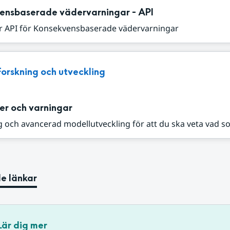
ensbaserade vädervarningar - API
r API för Konsekvensbaserade vädervarningar
Forskning och utveckling
er och varningar
 och avancerad modellutveckling för att du ska veta vad s
e länkar
Lär dig mer