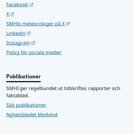
Länk till annan webbplats.
Facebook
Länk till annan webbplats.
X
Länk till annan webbplats.
SMHIs meteorologer på X
Länk till annan webbplats.
Linkedin
Länk till annan webbplats.
Instagram
Policy för sociala medier
Publikationer
SMHI ger regelbundet ut tidskrifter, rapporter och 
faktablad.
Sök publikationer
Nyhetsbladet Medvind