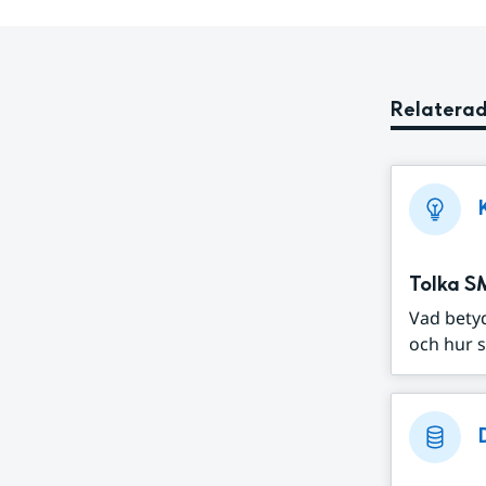
Relaterad
Tolka S
Vad bety
och hur s