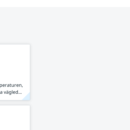
peraturen,
 vägled...