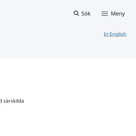
Sök
Meny
In English
 särskilda 