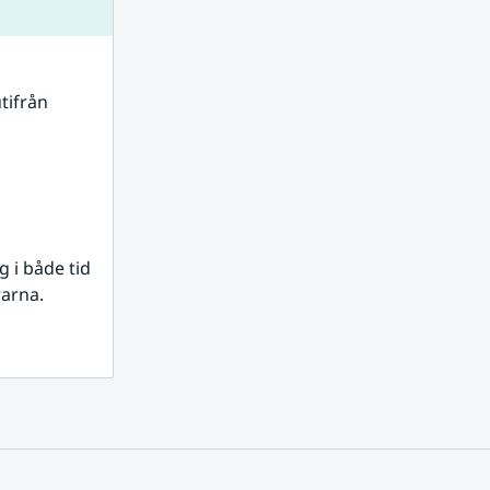
tifrån 
i både tid 
rarna.