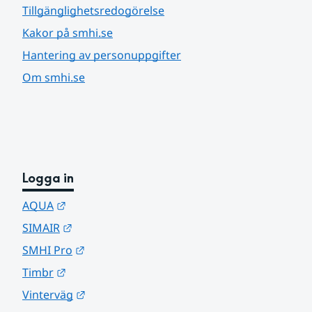
Tillgänglighetsredogörelse
Kakor på smhi.se
Hantering av personuppgifter
Om smhi.se
Logga in
Länk till annan webbplats.
AQUA
Länk till annan webbplats.
SIMAIR
Länk till annan webbplats.
SMHI Pro
Länk till annan webbplats.
Timbr
Länk till annan webbplats.
Vinterväg