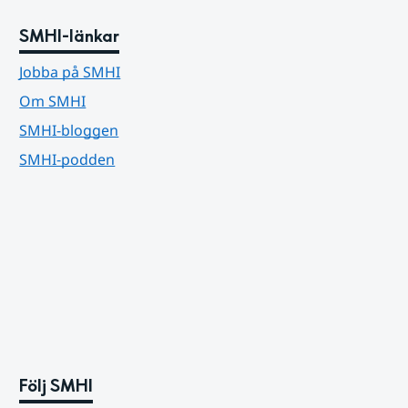
SMHI-länkar
Jobba på SMHI
Om SMHI
SMHI-bloggen
SMHI-podden
Följ SMHI