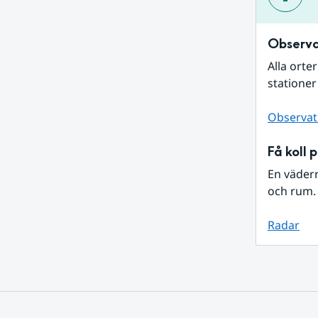
Observa
Alla orte
stationer
Observat
Få koll 
En väder
och rum. 
Radar