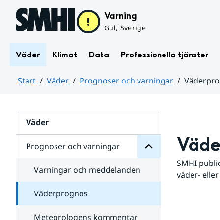
Hoppa till sidans innehåll
Varning
Gul, Sverige
Väder
Klimat
Data
Professionella tjänster
Start
Väder
Prognoser och varningar
Väderpr
varningar
och
Huvudinnehåll
Prognoser
för
Undersidor
Väder
Väde
Prognoser och varningar
SMHI public
Varningar och meddelanden
väder- eller
Väderprognos
Meteorologens kommentar