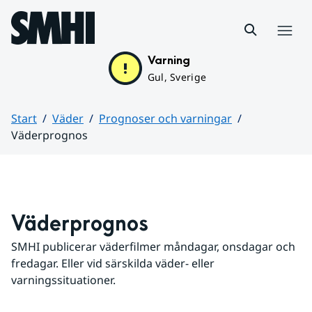
Hoppa till sidans innehåll
Meny
Varning
Gul, Sverige
Start
Väder
Prognoser och varningar
Väderprognos
Huvudinnehåll
Väderprognos
SMHI publicerar väderfilmer måndagar, onsdagar och 
fredagar. Eller vid särskilda väder- eller 
varningssituationer.