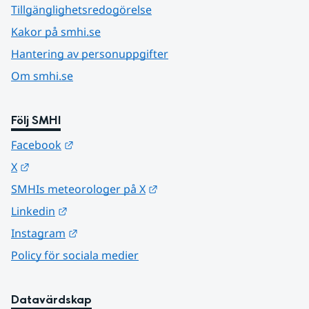
Tillgänglighetsredogörelse
Kakor på smhi.se
Hantering av personuppgifter
Om smhi.se
Följ SMHI
Länk till annan webbplats.
Facebook
Länk till annan webbplats.
X
Länk till annan webbplats.
SMHIs meteorologer på X
Länk till annan webbplats.
Linkedin
Länk till annan webbplats.
Instagram
Policy för sociala medier
Datavärdskap