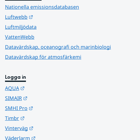
Nationella emissionsdatabasen
Länk till annan webbplats.
Luftwebb
Luftmiljödata
VattenWebb
Datavärdskap, oceanografi och marinbiologi
Datavärdskap för atmosfärkemi
Logga in
Länk till annan webbplats.
AQUA
Länk till annan webbplats.
SIMAIR
Länk till annan webbplats.
SMHI Pro
Länk till annan webbplats.
Timbr
Länk till annan webbplats.
Vinterväg
Länk till annan webbplats.
Väderlarm