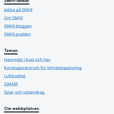
SMHI-länkar
Jobba på SMHI
Om SMHI
SMHI-bloggen
SMHI-podden
Teman
Havsmiljö i kust och hav
Kunskapscentrum för klimatanpassning
Luftkvalitet
SIMAIR
Sjöar och vattendrag
Om webbplatsen