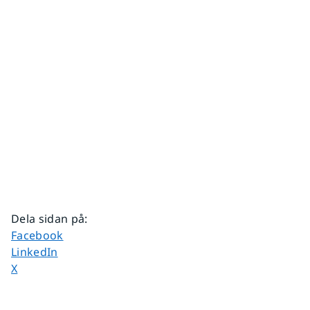
Dela sidan på
:
Dela sidan på
Facebook
Dela sidan på
LinkedIn
Dela sidan på
X