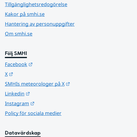
Tillgänglighetsredogörelse
Kakor på smhi.se
Hantering av personuppgifter
Om smhi.se
Följ SMHI
Länk till annan webbplats.
Facebook
Länk till annan webbplats.
X
Länk till annan webbplats.
SMHIs meteorologer på X
Länk till annan webbplats.
Linkedin
Länk till annan webbplats.
Instagram
Policy för sociala medier
Datavärdskap