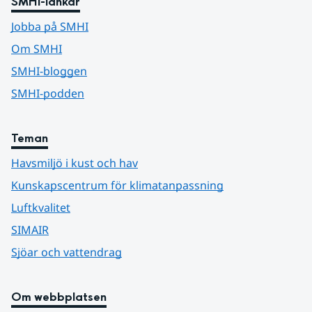
SMHI-länkar
Jobba på SMHI
Om SMHI
SMHI-bloggen
SMHI-podden
Teman
Havsmiljö i kust och hav
Kunskapscentrum för klimatanpassning
Luftkvalitet
SIMAIR
Sjöar och vattendrag
Om webbplatsen