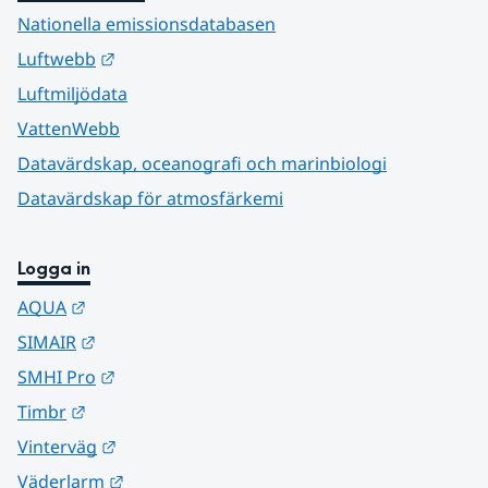
Nationella emissionsdatabasen
Länk till annan webbplats.
Luftwebb
Luftmiljödata
VattenWebb
Datavärdskap, oceanografi och marinbiologi
Datavärdskap för atmosfärkemi
Logga in
Länk till annan webbplats.
AQUA
Länk till annan webbplats.
SIMAIR
Länk till annan webbplats.
SMHI Pro
Länk till annan webbplats.
Timbr
Länk till annan webbplats.
Vinterväg
Länk till annan webbplats.
Väderlarm