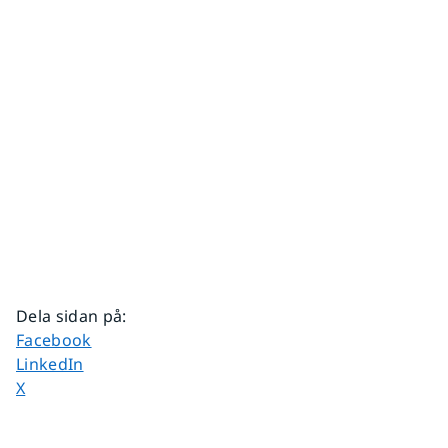
Dela sidan på
:
Dela sidan på
Facebook
Dela sidan på
LinkedIn
Dela sidan på
X