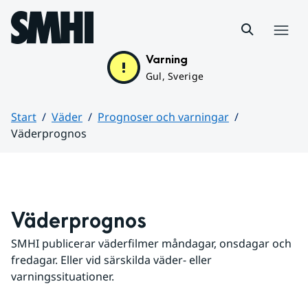
Hoppa till sidans innehåll
Meny
Varning
Gul, Sverige
Start
Väder
Prognoser och varningar
Väderprognos
Huvudinnehåll
Väderprognos
SMHI publicerar väderfilmer måndagar, onsdagar och 
fredagar. Eller vid särskilda väder- eller 
varningssituationer.