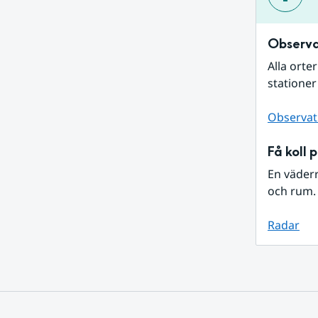
Observa
Alla orte
stationer
Observat
Få koll 
En väder
och rum. 
Radar