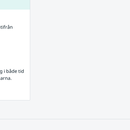
tifrån 
i både tid 
rarna.