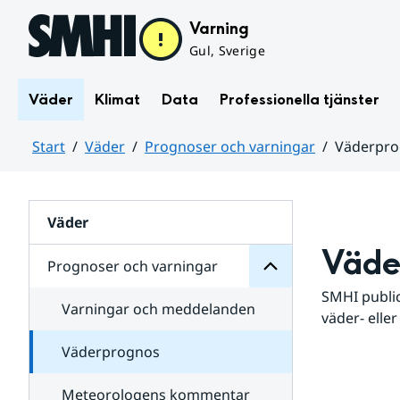
Hoppa till sidans innehåll
Varning
Gul, Sverige
Väder
Klimat
Data
Professionella tjänster
Start
Väder
Prognoser och varningar
Väderpr
varningar
och
Huvudinnehåll
Prognoser
för
Undersidor
Väder
Väde
Prognoser och varningar
SMHI public
Varningar och meddelanden
väder- eller
Väderprognos
Meteorologens kommentar