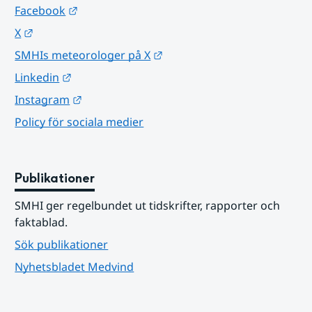
Länk till annan webbplats.
Facebook
Länk till annan webbplats.
X
Länk till annan webbplats.
SMHIs meteorologer på X
Länk till annan webbplats.
Linkedin
Länk till annan webbplats.
Instagram
Policy för sociala medier
Publikationer
SMHI ger regelbundet ut tidskrifter, rapporter och 
faktablad.
Sök publikationer
Nyhetsbladet Medvind