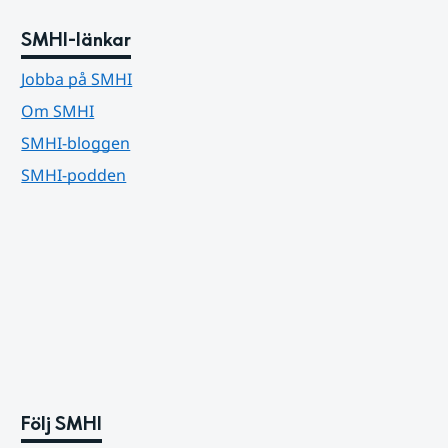
SMHI-länkar
Jobba på SMHI
Om SMHI
SMHI-bloggen
SMHI-podden
Följ SMHI