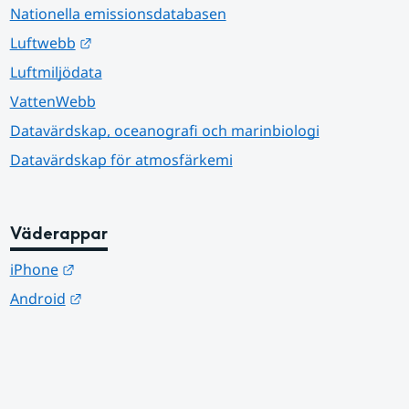
Nationella emissionsdatabasen
Länk till annan webbplats.
Luftwebb
Luftmiljödata
VattenWebb
Datavärdskap, oceanografi och marinbiologi
Datavärdskap för atmosfärkemi
Väderappar
Länk till annan webbplats.
iPhone
Länk till annan webbplats.
Android