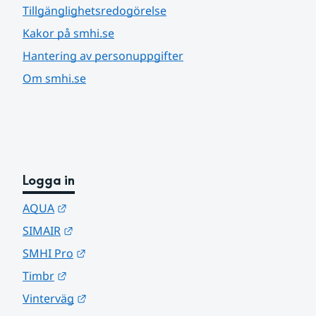
Tillgänglighetsredogörelse
Kakor på smhi.se
Hantering av personuppgifter
Om smhi.se
Logga in
Länk till annan webbplats.
AQUA
Länk till annan webbplats.
SIMAIR
Länk till annan webbplats.
SMHI Pro
Länk till annan webbplats.
Timbr
Länk till annan webbplats.
Vinterväg