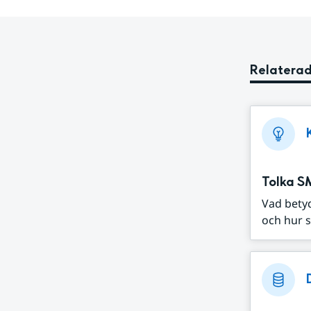
Relaterad
Tolka S
Vad bety
och hur s