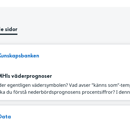
e sidor
Kunskapsbanken
MHIs väderprognoser
der egentligen vädersymbolen? Vad avser ”känns som”-tem
ka du förstå nederbördsprognosens procentsiffror? I denna
Data