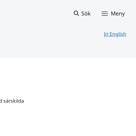
Sök
Meny
In English
 särskilda 