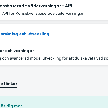
ensbaserade vädervarningar - API
r API för Konsekvensbaserade vädervarningar
Forskning och utveckling
er och varningar
 och avancerad modellutveckling för att du ska veta vad s
e länkar
Lär dig mer