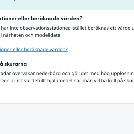
tioner eller beräknade värden?
r har inte observationsstationer, istället beräknas ett värde u
 i närheten och modelldata.
ioner eller beräknade värden?
på skurarna
radar övervakar nederbörd och gör det med hög upplösning 
Den är ett värdefullt hjälpmedel när man vill ha koll på sku