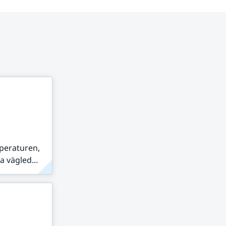
peraturen,
 vägled...