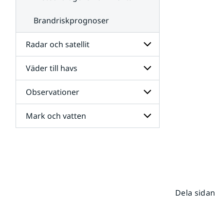
Brandriskprognoser
Radar och satellit
Väder till havs
Undersidor
för
Radar
Observationer
Undersidor
och
för
satellit
Väder
Mark och vatten
Undersidor
till
för
havs
Observationer
Undersidor
för
Mark
och
vatten
Dela sidan