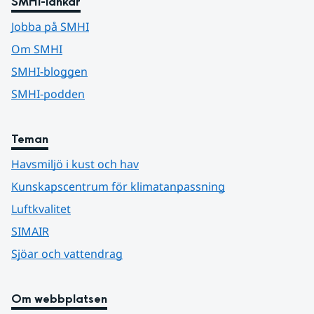
SMHI-länkar
Jobba på SMHI
Om SMHI
SMHI-bloggen
SMHI-podden
Teman
Havsmiljö i kust och hav
Kunskapscentrum för klimatanpassning
Luftkvalitet
SIMAIR
Sjöar och vattendrag
Om webbplatsen