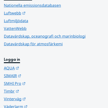
Nationella emissionsdatabasen
Länk till annan webbplats.
Luftwebb
Luftmiljödata
VattenWebb
Datavärdskap, oceanografi och marinbiologi
Datavärdskap för atmosfärkemi
Logga in
Länk till annan webbplats.
AQUA
Länk till annan webbplats.
SIMAIR
Länk till annan webbplats.
SMHI Pro
Länk till annan webbplats.
Timbr
Länk till annan webbplats.
Vinterväg
Länk till annan webbplats.
Väderlarm