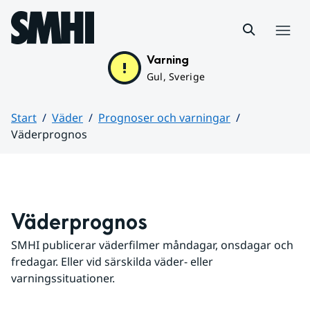
Hoppa till sidans innehåll
Meny
Varning
Gul, Sverige
Start
Väder
Prognoser och varningar
Väderprognos
Huvudinnehåll
Väderprognos
SMHI publicerar väderfilmer måndagar, onsdagar och 
fredagar. Eller vid särskilda väder- eller 
varningssituationer.