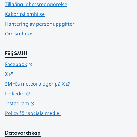
Tillgänglighetsredogörelse
Kakor på smhi.se
Hantering av personuppgifter
Om smhi.se
Följ SMHI
Länk till annan webbplats.
Facebook
Länk till annan webbplats.
X
Länk till annan webbplats.
SMHIs meteorologer på X
Länk till annan webbplats.
Linkedin
Länk till annan webbplats.
Instagram
Policy för sociala medier
Datavärdskap