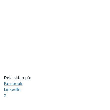
Dela sidan på
:
Dela sidan på
Facebook
Dela sidan på
LinkedIn
Dela sidan på
X