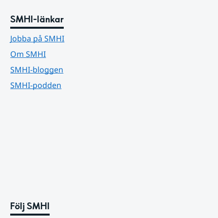
SMHI-länkar
Jobba på SMHI
Om SMHI
SMHI-bloggen
SMHI-podden
Följ SMHI