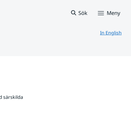
Sök
Meny
In English
 särskilda 