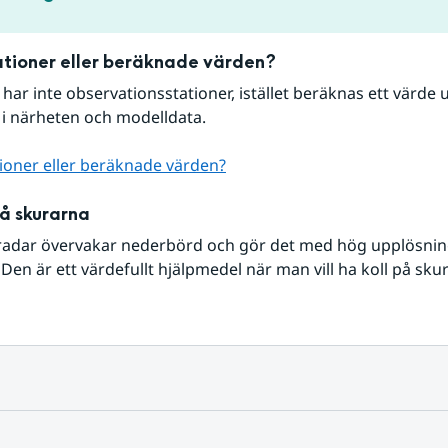
tioner eller beräknade värden?
r har inte observationsstationer, istället beräknas ett värde u
 i närheten och modelldata.
ioner eller beräknade värden?
på skurarna
radar övervakar nederbörd och gör det med hög upplösning 
Den är ett värdefullt hjälpmedel när man vill ha koll på sku