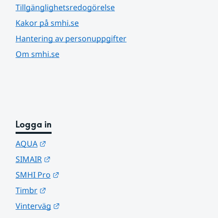
Tillgänglighetsredogörelse
Kakor på smhi.se
Hantering av personuppgifter
Om smhi.se
Logga in
Länk till annan webbplats.
AQUA
Länk till annan webbplats.
SIMAIR
Länk till annan webbplats.
SMHI Pro
Länk till annan webbplats.
Timbr
Länk till annan webbplats.
Vinterväg