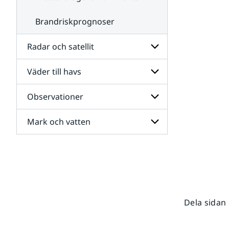
Brandriskprognoser
Radar och satellit
Väder till havs
Undersidor
för
Radar
Observationer
Undersidor
och
för
satellit
Väder
Mark och vatten
Undersidor
till
för
havs
Observationer
Undersidor
för
Mark
och
vatten
Dela sidan