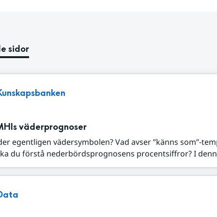
e sidor
Kunskapsbanken
MHIs väderprognoser
der egentligen vädersymbolen? Vad avser ”känns som”-tem
ka du förstå nederbördsprognosens procentsiffror? I denna
Data