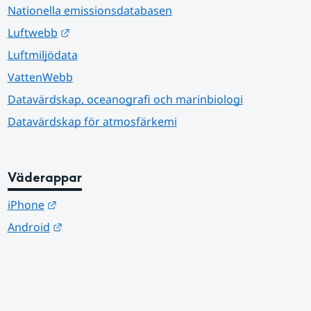
Nationella emissionsdatabasen
Länk till annan webbplats.
Luftwebb
Luftmiljödata
VattenWebb
Datavärdskap, oceanografi och marinbiologi
Datavärdskap för atmosfärkemi
Väderappar
Länk till annan webbplats.
iPhone
Länk till annan webbplats.
Android