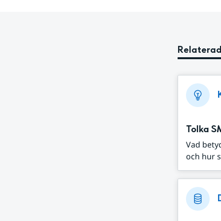
Relaterad
Tolka S
Vad bety
och hur s