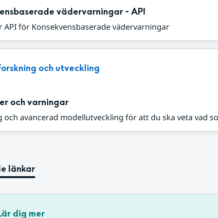
ensbaserade vädervarningar - API
r API för Konsekvensbaserade vädervarningar
Forskning och utveckling
er och varningar
 och avancerad modellutveckling för att du ska veta vad s
e länkar
Lär dig mer