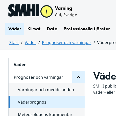
Hoppa till sidans innehåll
Varning
Gul, Sverige
Väder
Klimat
Data
Professionella tjänster
Start
Väder
Prognoser och varningar
Väderpr
varningar
och
Huvudinnehåll
Prognoser
för
Undersidor
Väder
Väde
Prognoser och varningar
SMHI public
Varningar och meddelanden
väder- eller
Väderprognos
Meteorologens kommentar