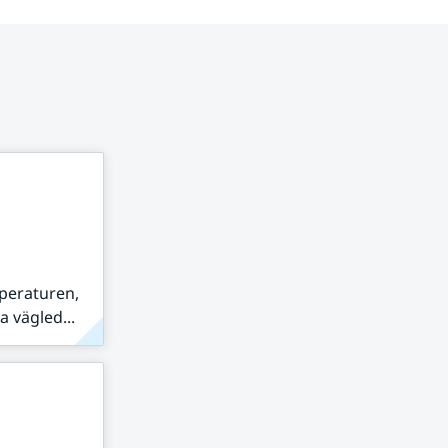
peraturen,
 vägled...