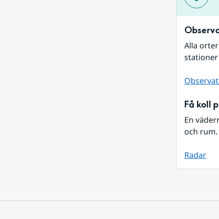
Observa
Alla orte
stationer
Observat
Få koll 
En väder
och rum. 
Radar