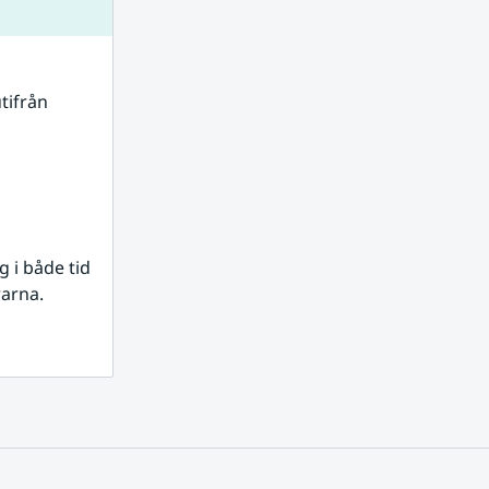
tifrån 
i både tid 
rarna.