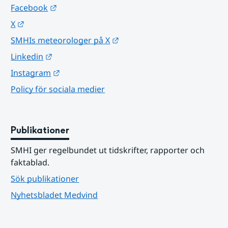
Länk till annan webbplats.
Facebook
Länk till annan webbplats.
X
Länk till annan webbplats.
SMHIs meteorologer på X
Länk till annan webbplats.
Linkedin
Länk till annan webbplats.
Instagram
Policy för sociala medier
Publikationer
SMHI ger regelbundet ut tidskrifter, rapporter och 
faktablad.
Sök publikationer
Nyhetsbladet Medvind