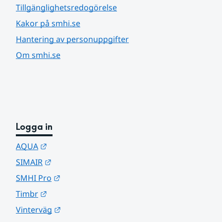
Tillgänglighetsredogörelse
Kakor på smhi.se
Hantering av personuppgifter
Om smhi.se
Logga in
Länk till annan webbplats.
AQUA
Länk till annan webbplats.
SIMAIR
Länk till annan webbplats.
SMHI Pro
Länk till annan webbplats.
Timbr
Länk till annan webbplats.
Vinterväg