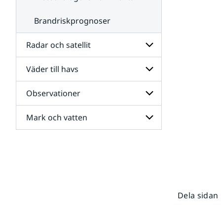
Brandriskprognoser
Radar och satellit
Väder till havs
Undersidor
för
Radar
Observationer
Undersidor
och
för
satellit
Väder
Mark och vatten
Undersidor
till
för
havs
Observationer
Undersidor
för
Mark
och
vatten
Dela sidan