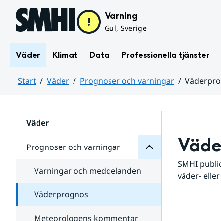
Hoppa till sidans innehåll
Varning
Gul, Sverige
Väder
Klimat
Data
Professionella tjänster
Start
Väder
Prognoser och varningar
Väderpr
varningar
och
Huvudinnehåll
Prognoser
för
Undersidor
Väder
Väde
Prognoser och varningar
SMHI public
Varningar och meddelanden
väder- eller
Väderprognos
Meteorologens kommentar