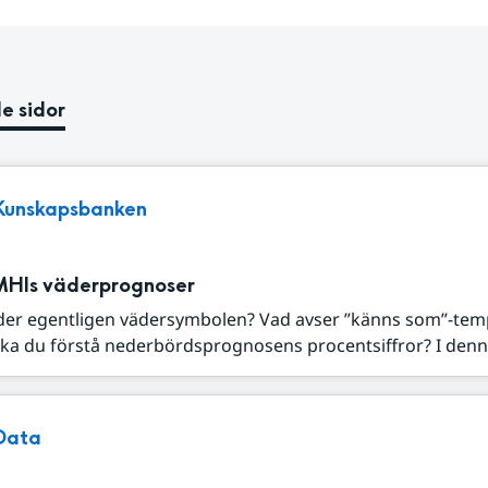
e sidor
Kunskapsbanken
MHIs väderprognoser
der egentligen vädersymbolen? Vad avser ”känns som”-tem
ka du förstå nederbördsprognosens procentsiffror? I denna
Data