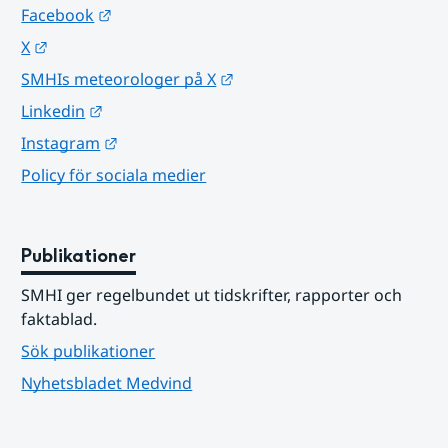
Länk till annan webbplats.
Facebook
Länk till annan webbplats.
X
Länk till annan webbplats.
SMHIs meteorologer på X
Länk till annan webbplats.
Linkedin
Länk till annan webbplats.
Instagram
Policy för sociala medier
Publikationer
SMHI ger regelbundet ut tidskrifter, rapporter och 
faktablad.
Sök publikationer
Nyhetsbladet Medvind