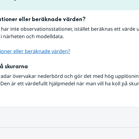
tioner eller beräknade värden?
r har inte observationsstationer, istället beräknas ett värde u
 i närheten och modelldata.
ioner eller beräknade värden?
på skurarna
radar övervakar nederbörd och gör det med hög upplösning 
Den är ett värdefullt hjälpmedel när man vill ha koll på sku