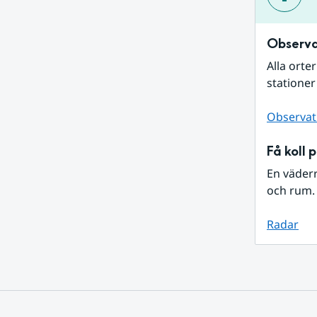
Observa
Alla orte
stationer
Observat
Få koll 
En väder
och rum. 
Radar