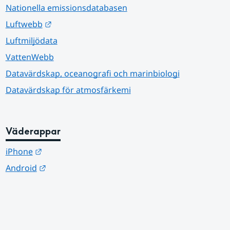
Nationella emissionsdatabasen
Länk till annan webbplats.
Luftwebb
Luftmiljödata
VattenWebb
Datavärdskap, oceanografi och marinbiologi
Datavärdskap för atmosfärkemi
Väderappar
Länk till annan webbplats.
iPhone
Länk till annan webbplats.
Android