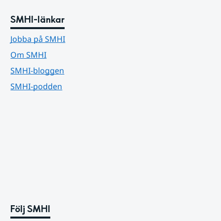
SMHI-länkar
Jobba på SMHI
Om SMHI
SMHI-bloggen
SMHI-podden
Följ SMHI