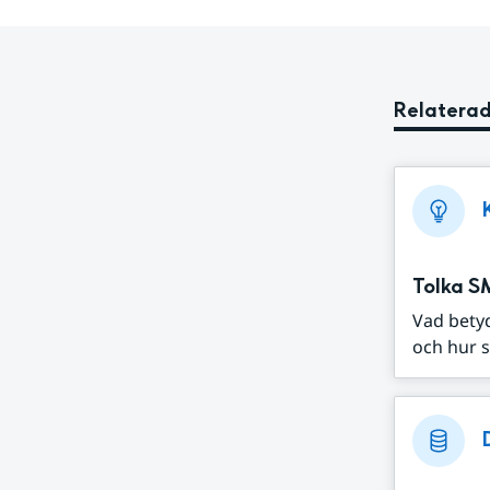
Relaterad
Tolka S
Vad bety
och hur s