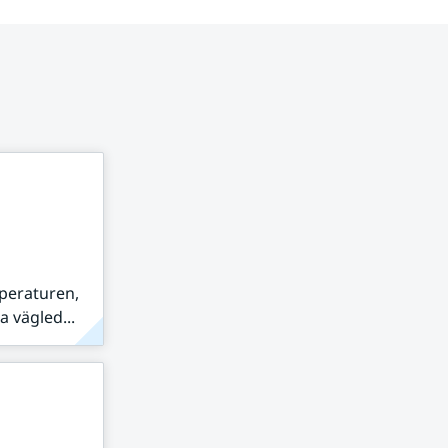
peraturen,
 vägled...