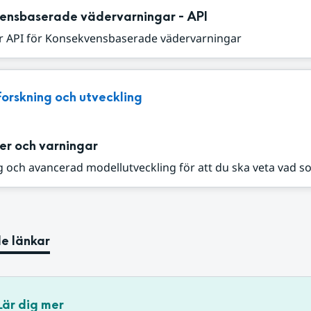
ensbaserade vädervarningar - API
r API för Konsekvensbaserade vädervarningar
Forskning och utveckling
er och varningar
 och avancerad modellutveckling för att du ska veta vad s
e länkar
Lär dig mer