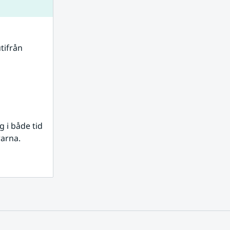
tifrån 
i både tid 
rarna.