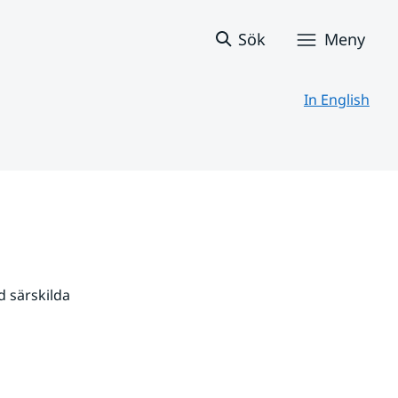
Sök
Meny
In English
 särskilda 