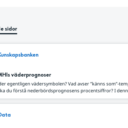
e sidor
Kunskapsbanken
MHIs väderprognoser
der egentligen vädersymbolen? Vad avser ”känns som”-tem
ka du förstå nederbördsprognosens procentsiffror? I denna
Data