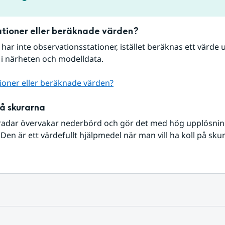
tioner eller beräknade värden?
r har inte observationsstationer, istället beräknas ett värde u
 i närheten och modelldata.
ioner eller beräknade värden?
på skurarna
radar övervakar nederbörd och gör det med hög upplösning 
Den är ett värdefullt hjälpmedel när man vill ha koll på sku