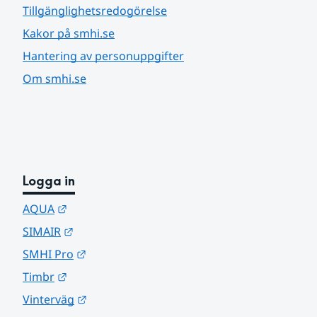
Tillgänglighetsredogörelse
Kakor på smhi.se
Hantering av personuppgifter
Om smhi.se
Logga in
Länk till annan webbplats.
AQUA
Länk till annan webbplats.
SIMAIR
Länk till annan webbplats.
SMHI Pro
Länk till annan webbplats.
Timbr
Länk till annan webbplats.
Vinterväg