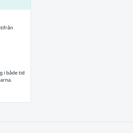
tifrån 
i både tid 
rarna.