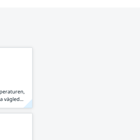
peraturen,
 vägled...