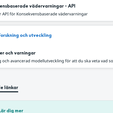
ensbaserade vädervarningar - API
r API för Konsekvensbaserade vädervarningar
Forskning och utveckling
er och varningar
 och avancerad modellutveckling för att du ska veta vad s
e länkar
Lär dig mer