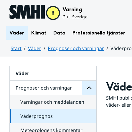
Hoppa till sidans innehåll
Varning
Gul, Sverige
Väder
Klimat
Data
Professionella tjänster
Start
Väder
Prognoser och varningar
Väderpr
varningar
och
Huvudinnehåll
Prognoser
för
Undersidor
Väder
Väde
Prognoser och varningar
SMHI public
Varningar och meddelanden
väder- eller
Väderprognos
Meteorologens kommentar