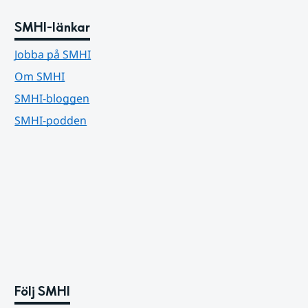
SMHI-länkar
Jobba på SMHI
Om SMHI
SMHI-bloggen
SMHI-podden
Följ SMHI