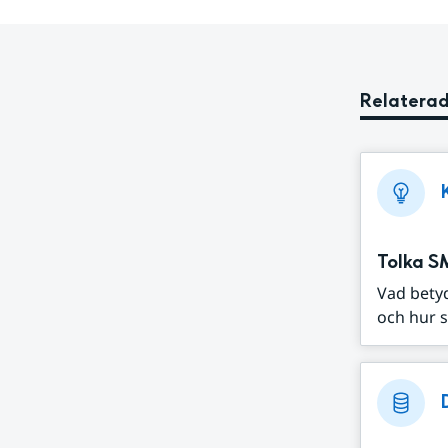
Relaterad
Tolka S
Vad bety
och hur s