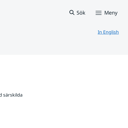
Sök
Meny
In English
 särskilda 