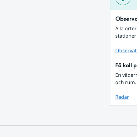
Observa
Alla orte
stationer
Observat
Få koll 
En väder
och rum. 
Radar