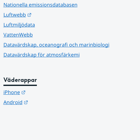
Nationella emissionsdatabasen
Länk till annan webbplats.
Luftwebb
Luftmiljödata
VattenWebb
Datavärdskap, oceanografi och marinbiologi
Datavärdskap för atmosfärkemi
Väderappar
Länk till annan webbplats.
iPhone
Länk till annan webbplats.
Android