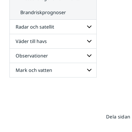
Brandriskprognoser
Radar och satellit
Väder till havs
Undersidor
för
Radar
Observationer
Undersidor
och
för
satellit
Väder
Mark och vatten
Undersidor
till
för
havs
Observationer
Undersidor
för
Mark
och
vatten
Dela sidan