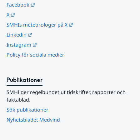
Länk till annan webbplats.
Facebook
Länk till annan webbplats.
X
Länk till annan webbplats.
SMHIs meteorologer på X
Länk till annan webbplats.
Linkedin
Länk till annan webbplats.
Instagram
Policy för sociala medier
Publikationer
SMHI ger regelbundet ut tidskrifter, rapporter och 
faktablad.
Sök publikationer
Nyhetsbladet Medvind