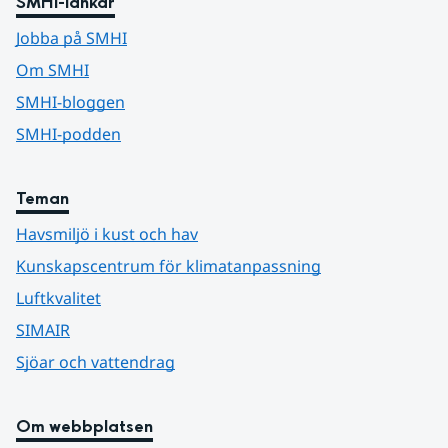
SMHI-länkar
Jobba på SMHI
Om SMHI
SMHI-bloggen
SMHI-podden
Teman
Havsmiljö i kust och hav
Kunskapscentrum för klimatanpassning
Luftkvalitet
SIMAIR
Sjöar och vattendrag
Om webbplatsen