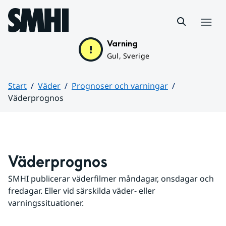
Hoppa till sidans innehåll
Meny
Varning
Gul, Sverige
Start
Väder
Prognoser och varningar
Väderprognos
Huvudinnehåll
Väderprognos
SMHI publicerar väderfilmer måndagar, onsdagar och 
fredagar. Eller vid särskilda väder- eller 
varningssituationer.