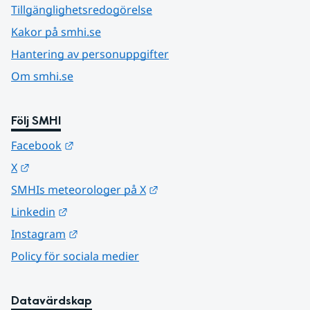
Tillgänglighetsredogörelse
Kakor på smhi.se
Hantering av personuppgifter
Om smhi.se
Följ SMHI
Länk till annan webbplats.
Facebook
Länk till annan webbplats.
X
Länk till annan webbplats.
SMHIs meteorologer på X
Länk till annan webbplats.
Linkedin
Länk till annan webbplats.
Instagram
Policy för sociala medier
Datavärdskap