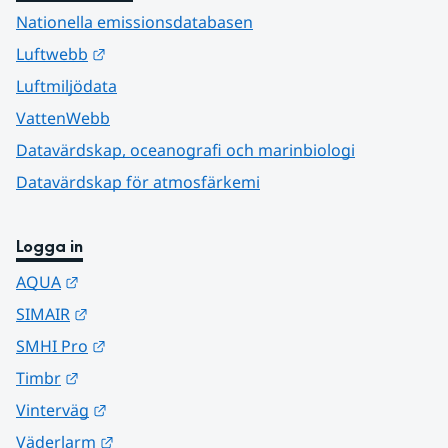
Nationella emissionsdatabasen
Länk till annan webbplats.
Luftwebb
Luftmiljödata
VattenWebb
Datavärdskap, oceanografi och marinbiologi
Datavärdskap för atmosfärkemi
Logga in
Länk till annan webbplats.
AQUA
Länk till annan webbplats.
SIMAIR
Länk till annan webbplats.
SMHI Pro
Länk till annan webbplats.
Timbr
Länk till annan webbplats.
Vinterväg
Länk till annan webbplats.
Väderlarm