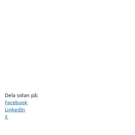
Dela sidan på
:
Dela sidan på
Facebook
Dela sidan på
LinkedIn
Dela sidan på
X