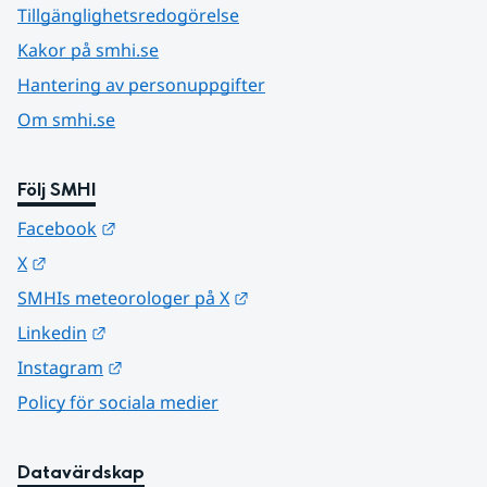
Tillgänglighetsredogörelse
Kakor på smhi.se
Hantering av personuppgifter
Om smhi.se
Följ SMHI
Länk till annan webbplats.
Facebook
Länk till annan webbplats.
X
Länk till annan webbplats.
SMHIs meteorologer på X
Länk till annan webbplats.
Linkedin
Länk till annan webbplats.
Instagram
Policy för sociala medier
Datavärdskap