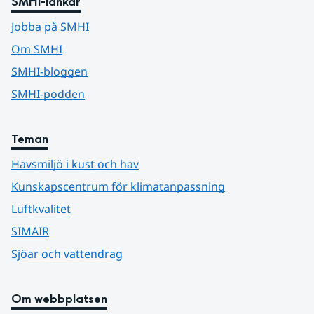
SMHI-länkar
Jobba på SMHI
Om SMHI
SMHI-bloggen
SMHI-podden
Teman
Havsmiljö i kust och hav
Kunskapscentrum för klimatanpassning
Luftkvalitet
SIMAIR
Sjöar och vattendrag
Om webbplatsen