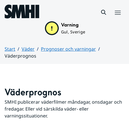
Hoppa till sidans innehåll
Meny
Varning
Gul, Sverige
Start
Väder
Prognoser och varningar
Väderprognos
Huvudinnehåll
Väderprognos
SMHI publicerar väderfilmer måndagar, onsdagar och 
fredagar. Eller vid särskilda väder- eller 
varningssituationer.