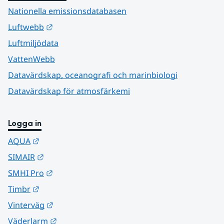
Nationella emissionsdatabasen
Länk till annan webbplats.
Luftwebb
Luftmiljödata
VattenWebb
Datavärdskap, oceanografi och marinbiologi
Datavärdskap för atmosfärkemi
Logga in
Länk till annan webbplats.
AQUA
Länk till annan webbplats.
SIMAIR
Länk till annan webbplats.
SMHI Pro
Länk till annan webbplats.
Timbr
Länk till annan webbplats.
Vinterväg
Länk till annan webbplats.
Väderlarm