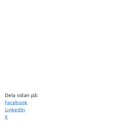
Dela sidan på
:
Dela sidan på
Facebook
Dela sidan på
LinkedIn
Dela sidan på
X