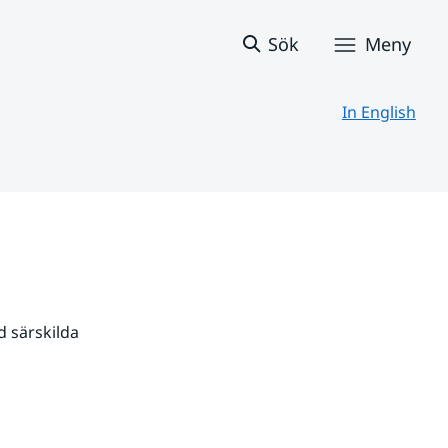
Sök
Meny
In English
 särskilda 