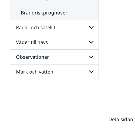
Brandriskprognoser
Radar och satellit
Väder till havs
Undersidor
för
Radar
Observationer
Undersidor
och
för
satellit
Väder
Mark och vatten
Undersidor
till
för
havs
Observationer
Undersidor
för
Mark
och
vatten
Dela sidan