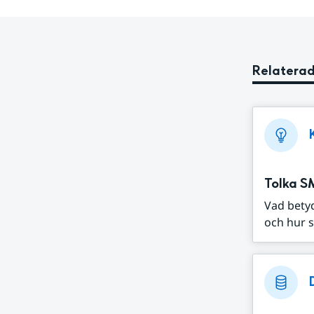
Relaterad
Tolka S
Vad bety
och hur s