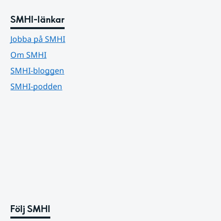
SMHI-länkar
Jobba på SMHI
Om SMHI
SMHI-bloggen
SMHI-podden
Följ SMHI