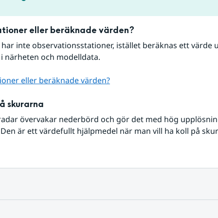
tioner eller beräknade värden?
r har inte observationsstationer, istället beräknas ett värde u
 i närheten och modelldata.
ioner eller beräknade värden?
på skurarna
radar övervakar nederbörd och gör det med hög upplösning 
Den är ett värdefullt hjälpmedel när man vill ha koll på sku