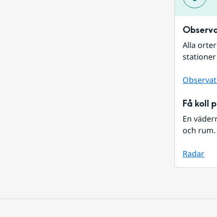
Observa
Alla orte
stationer
Observat
Få koll 
En väder
och rum. 
Radar