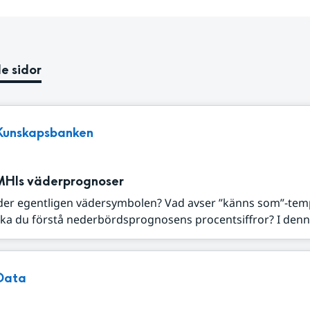
e sidor
Kunskapsbanken
MHIs väderprognoser
der egentligen vädersymbolen? Vad avser ”känns som”-tem
ka du förstå nederbördsprognosens procentsiffror? I denna
Data