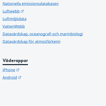
Nationella emissionsdatabasen
Länk till annan webbplats.
Luftwebb
Luftmiljödata
VattenWebb
Datavärdskap, oceanografi och marinbiologi
Datavärdskap för atmosfärkemi
Väderappar
Länk till annan webbplats.
iPhone
Länk till annan webbplats.
Android