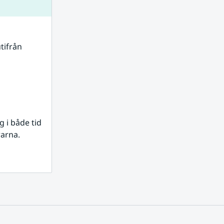
tifrån 
i både tid 
rarna.