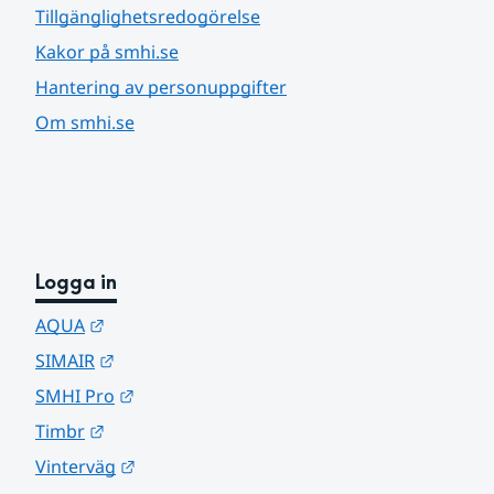
Tillgänglighetsredogörelse
Kakor på smhi.se
Hantering av personuppgifter
Om smhi.se
Logga in
Länk till annan webbplats.
AQUA
Länk till annan webbplats.
SIMAIR
Länk till annan webbplats.
SMHI Pro
Länk till annan webbplats.
Timbr
Länk till annan webbplats.
Vinterväg