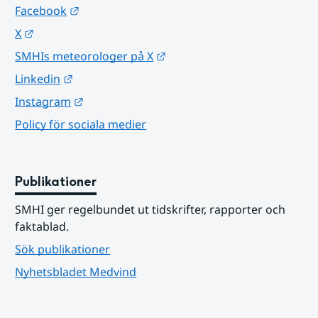
Länk till annan webbplats.
Facebook
Länk till annan webbplats.
X
Länk till annan webbplats.
SMHIs meteorologer på X
Länk till annan webbplats.
Linkedin
Länk till annan webbplats.
Instagram
Policy för sociala medier
Publikationer
SMHI ger regelbundet ut tidskrifter, rapporter och 
faktablad.
Sök publikationer
Nyhetsbladet Medvind