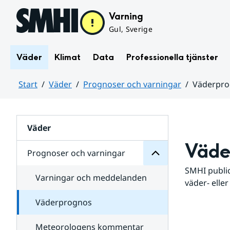
Hoppa till sidans innehåll
Varning
Gul, Sverige
Väder
Klimat
Data
Professionella tjänster
Start
Väder
Prognoser och varningar
Väderpr
varningar
och
Huvudinnehåll
Prognoser
för
Undersidor
Väder
Väde
Prognoser och varningar
SMHI public
Varningar och meddelanden
väder- eller
Väderprognos
Meteorologens kommentar