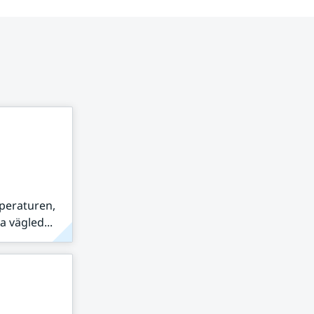
peraturen,
 vägled...