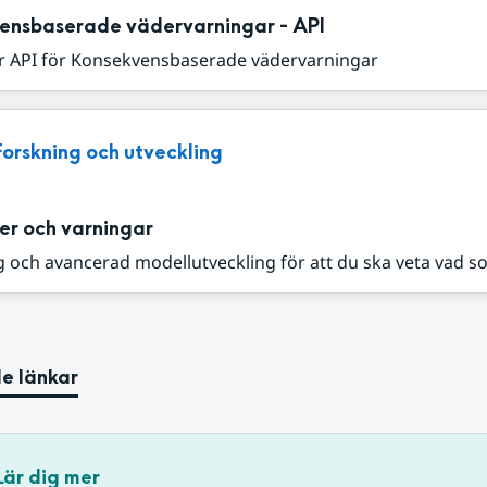
ensbaserade vädervarningar - API
r API för Konsekvensbaserade vädervarningar
Forskning och utveckling
er och varningar
 och avancerad modellutveckling för att du ska veta vad s
e länkar
Lär dig mer