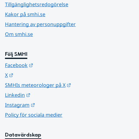
Tillgänglighetsredogörelse
Kakor på smhi.se
Hantering av personuppgifter
Om smhi.se
Följ SMHI
Länk till annan webbplats.
Facebook
Länk till annan webbplats.
X
Länk till annan webbplats.
SMHIs meteorologer på X
Länk till annan webbplats.
Linkedin
Länk till annan webbplats.
Instagram
Policy för sociala medier
Datavärdskap