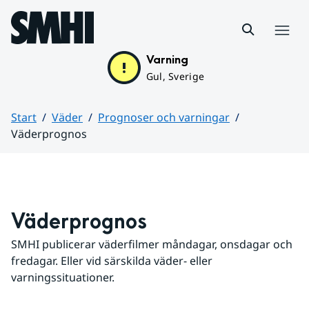
Hoppa till sidans innehåll
Meny
Varning
Gul, Sverige
Start
Väder
Prognoser och varningar
Väderprognos
Huvudinnehåll
Väderprognos
SMHI publicerar väderfilmer måndagar, onsdagar och 
fredagar. Eller vid särskilda väder- eller 
varningssituationer.