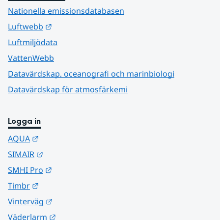
Nationella emissionsdatabasen
Länk till annan webbplats.
Luftwebb
Luftmiljödata
VattenWebb
Datavärdskap, oceanografi och marinbiologi
Datavärdskap för atmosfärkemi
Logga in
Länk till annan webbplats.
AQUA
Länk till annan webbplats.
SIMAIR
Länk till annan webbplats.
SMHI Pro
Länk till annan webbplats.
Timbr
Länk till annan webbplats.
Vinterväg
Länk till annan webbplats.
Väderlarm