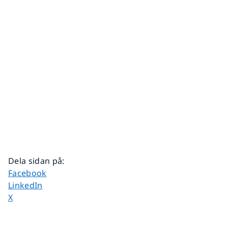
Dela sidan på
:
Dela sidan på
Facebook
Dela sidan på
LinkedIn
Dela sidan på
X