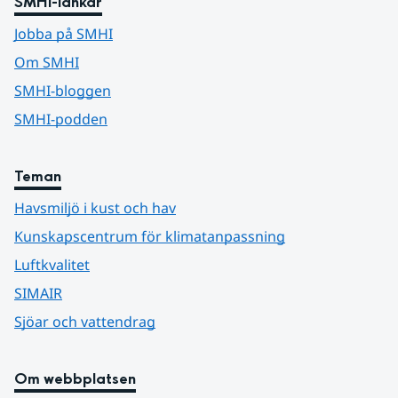
SMHI-länkar
Jobba på SMHI
Om SMHI
SMHI-bloggen
SMHI-podden
Teman
Havsmiljö i kust och hav
Kunskapscentrum för klimatanpassning
Luftkvalitet
SIMAIR
Sjöar och vattendrag
Om webbplatsen