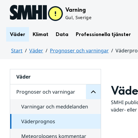
Hoppa till sidans innehåll
Varning
Gul, Sverige
Väder
Klimat
Data
Professionella tjänster
Start
Väder
Prognoser och varningar
Väderpr
varningar
och
Huvudinnehåll
Prognoser
för
Undersidor
Väder
Väde
Prognoser och varningar
SMHI public
Varningar och meddelanden
väder- eller
Väderprognos
Meteorologens kommentar