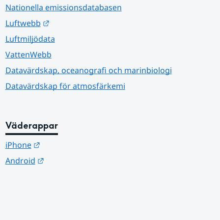
Nationella emissionsdatabasen
Länk till annan webbplats.
Luftwebb
Luftmiljödata
VattenWebb
Datavärdskap, oceanografi och marinbiologi
Datavärdskap för atmosfärkemi
Väderappar
Länk till annan webbplats.
iPhone
Länk till annan webbplats.
Android