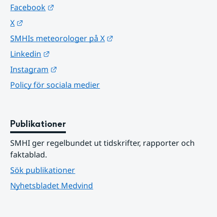
Länk till annan webbplats.
Facebook
Länk till annan webbplats.
X
Länk till annan webbplats.
SMHIs meteorologer på X
Länk till annan webbplats.
Linkedin
Länk till annan webbplats.
Instagram
Policy för sociala medier
Publikationer
SMHI ger regelbundet ut tidskrifter, rapporter och 
faktablad.
Sök publikationer
Nyhetsbladet Medvind