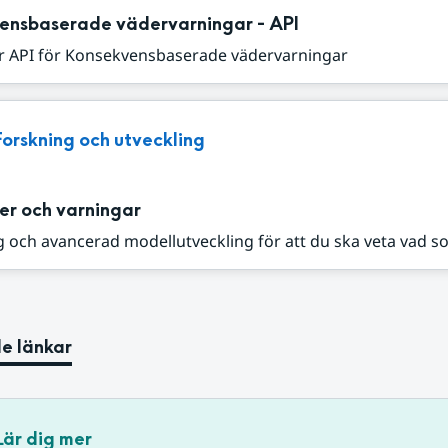
ensbaserade vädervarningar - API
r API för Konsekvensbaserade vädervarningar
Forskning och utveckling
er och varningar
 och avancerad modellutveckling för att du ska veta vad s
e länkar
Lär dig mer