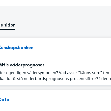
e sidor
Kunskapsbanken
MHIs väderprognoser
der egentligen vädersymbolen? Vad avser ”känns som”-tem
ka du förstå nederbördsprognosens procentsiffror? I denna
Data