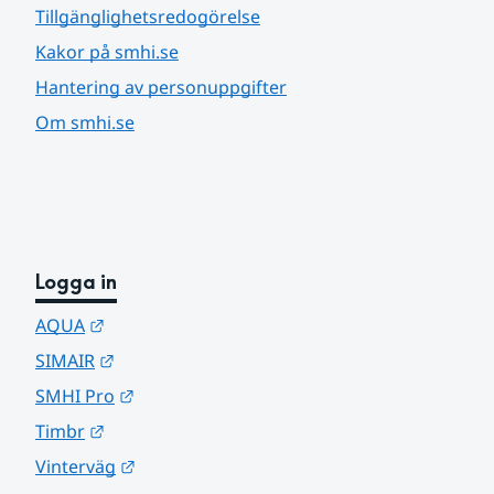
Tillgänglighetsredogörelse
Kakor på smhi.se
Hantering av personuppgifter
Om smhi.se
Logga in
Länk till annan webbplats.
AQUA
Länk till annan webbplats.
SIMAIR
Länk till annan webbplats.
SMHI Pro
Länk till annan webbplats.
Timbr
Länk till annan webbplats.
Vinterväg