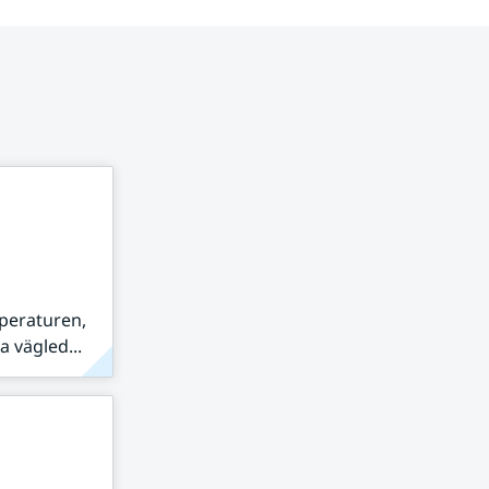
peraturen,
 vägled...