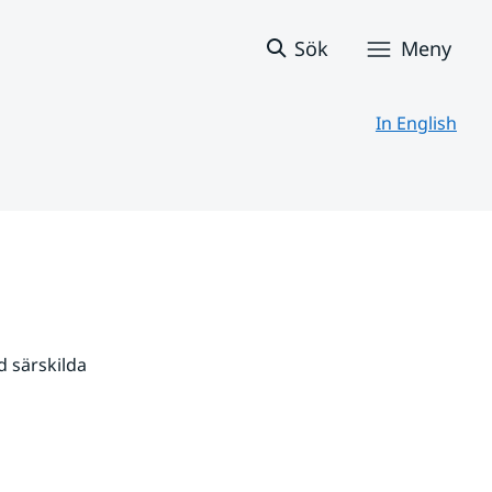
Sök
Meny
In English
 särskilda 