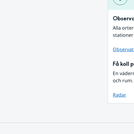
Observa
Alla orte
stationer
Observat
Få koll 
En väder
och rum. 
Radar