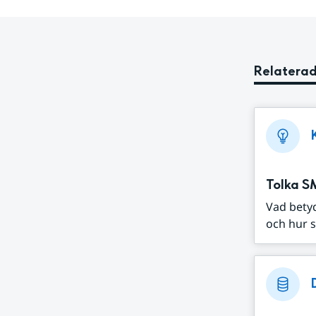
Relaterad
Tolka S
Vad bety
och hur s