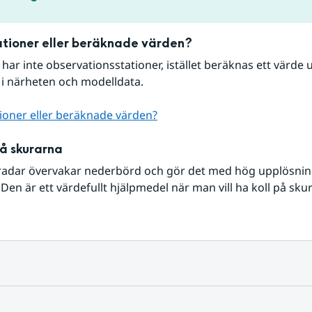
tioner eller beräknade värden?
r har inte observationsstationer, istället beräknas ett värde u
 i närheten och modelldata.
ioner eller beräknade värden?
på skurarna
radar övervakar nederbörd och gör det med hög upplösning 
Den är ett värdefullt hjälpmedel när man vill ha koll på sku