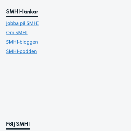
SMHI-länkar
Jobba på SMHI
Om SMHI
SMHI-bloggen
SMHI-podden
Följ SMHI