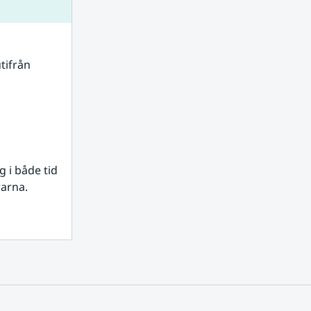
tifrån 
i både tid 
rarna.