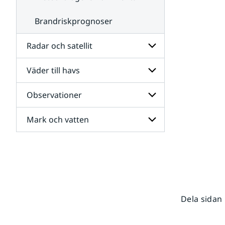
Brandriskprognoser
Radar och satellit
Väder till havs
Undersidor
för
Radar
Observationer
Undersidor
och
för
satellit
Väder
Mark och vatten
Undersidor
till
för
havs
Observationer
Undersidor
för
Mark
och
vatten
Dela sidan