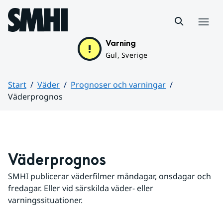
Hoppa till sidans innehåll
Meny
Varning
Gul, Sverige
Start
Väder
Prognoser och varningar
Väderprognos
Huvudinnehåll
Väderprognos
SMHI publicerar väderfilmer måndagar, onsdagar och 
fredagar. Eller vid särskilda väder- eller 
varningssituationer.