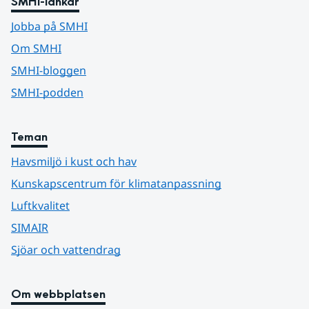
SMHI-länkar
Jobba på SMHI
Om SMHI
SMHI-bloggen
SMHI-podden
Teman
Havsmiljö i kust och hav
Kunskapscentrum för klimatanpassning
Luftkvalitet
SIMAIR
Sjöar och vattendrag
Om webbplatsen