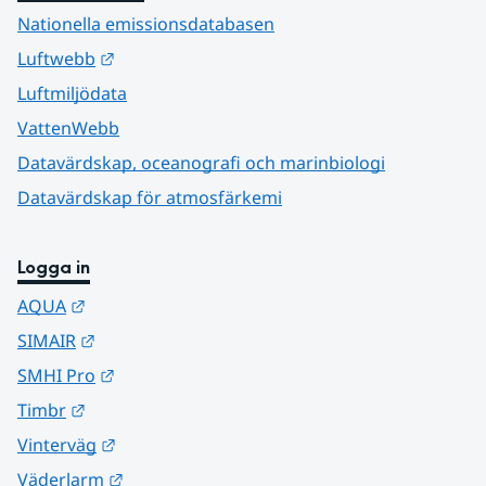
Nationella emissionsdatabasen
Länk till annan webbplats.
Luftwebb
Luftmiljödata
VattenWebb
Datavärdskap, oceanografi och marinbiologi
Datavärdskap för atmosfärkemi
Logga in
Länk till annan webbplats.
AQUA
Länk till annan webbplats.
SIMAIR
Länk till annan webbplats.
SMHI Pro
Länk till annan webbplats.
Timbr
Länk till annan webbplats.
Vinterväg
Länk till annan webbplats.
Väderlarm