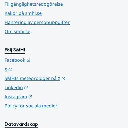
Tillgänglighetsredogörelse
Kakor på smhi.se
Hantering av personuppgifter
Om smhi.se
Följ SMHI
Länk till annan webbplats.
Facebook
Länk till annan webbplats.
X
Länk till annan webbplats.
SMHIs meteorologer på X
Länk till annan webbplats.
Linkedin
Länk till annan webbplats.
Instagram
Policy för sociala medier
Datavärdskap