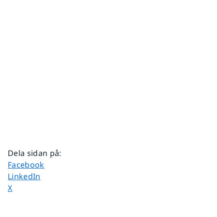
Dela sidan på
:
Dela sidan på
Facebook
Dela sidan på
LinkedIn
Dela sidan på
X