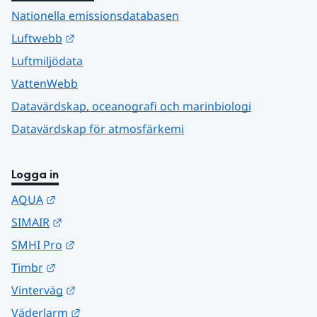
Nationella emissionsdatabasen
Länk till annan webbplats.
Luftwebb
Luftmiljödata
VattenWebb
Datavärdskap, oceanografi och marinbiologi
Datavärdskap för atmosfärkemi
Logga in
Länk till annan webbplats.
AQUA
Länk till annan webbplats.
SIMAIR
Länk till annan webbplats.
SMHI Pro
Länk till annan webbplats.
Timbr
Länk till annan webbplats.
Vinterväg
Länk till annan webbplats.
Väderlarm