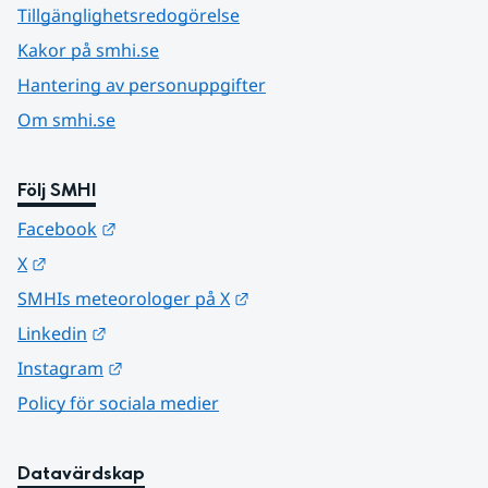
Tillgänglighetsredogörelse
Kakor på smhi.se
Hantering av personuppgifter
Om smhi.se
Följ SMHI
Länk till annan webbplats.
Facebook
Länk till annan webbplats.
X
Länk till annan webbplats.
SMHIs meteorologer på X
Länk till annan webbplats.
Linkedin
Länk till annan webbplats.
Instagram
Policy för sociala medier
Datavärdskap