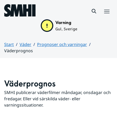
Hoppa till sidans innehåll
Meny
Varning
Gul, Sverige
Start
Väder
Prognoser och varningar
Väderprognos
Huvudinnehåll
Väderprognos
SMHI publicerar väderfilmer måndagar, onsdagar och 
fredagar. Eller vid särskilda väder- eller 
varningssituationer.