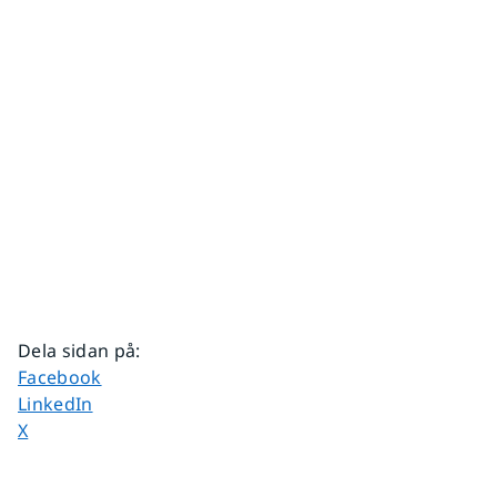
Dela sidan på
:
Dela sidan på
Facebook
Dela sidan på
LinkedIn
Dela sidan på
X