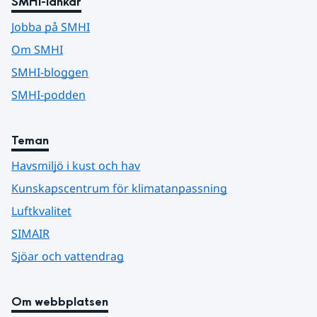
SMHI-länkar
Jobba på SMHI
Om SMHI
SMHI-bloggen
SMHI-podden
Teman
Havsmiljö i kust och hav
Kunskapscentrum för klimatanpassning
Luftkvalitet
SIMAIR
Sjöar och vattendrag
Om webbplatsen