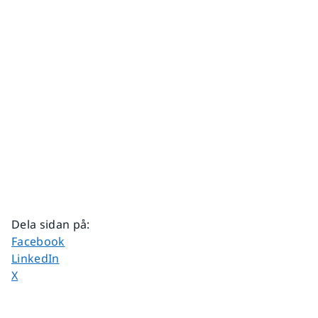
Dela sidan på
:
Dela sidan på
Facebook
Dela sidan på
LinkedIn
Dela sidan på
X