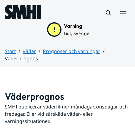
Hoppa till sidans innehåll
Meny
Varning
Gul, Sverige
Start
Väder
Prognoser och varningar
Väderprognos
Huvudinnehåll
Väderprognos
SMHI publicerar väderfilmer måndagar, onsdagar och 
fredagar. Eller vid särskilda väder- eller 
varningssituationer.