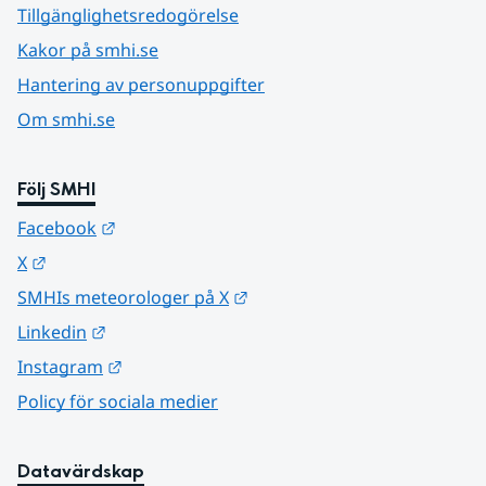
Tillgänglighetsredogörelse
Kakor på smhi.se
Hantering av personuppgifter
Om smhi.se
Följ SMHI
Länk till annan webbplats.
Facebook
Länk till annan webbplats.
X
Länk till annan webbplats.
SMHIs meteorologer på X
Länk till annan webbplats.
Linkedin
Länk till annan webbplats.
Instagram
Policy för sociala medier
Datavärdskap