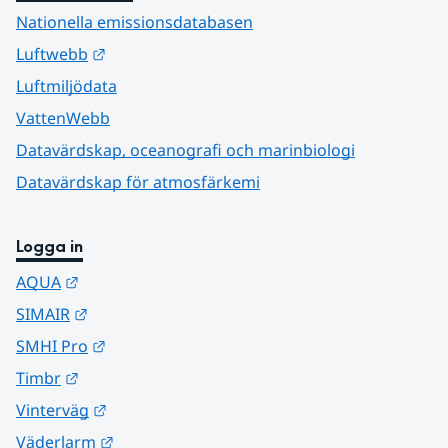
Nationella emissionsdatabasen
Länk till annan webbplats.
Luftwebb
Luftmiljödata
VattenWebb
Datavärdskap, oceanografi och marinbiologi
Datavärdskap för atmosfärkemi
Logga in
Länk till annan webbplats.
AQUA
Länk till annan webbplats.
SIMAIR
Länk till annan webbplats.
SMHI Pro
Länk till annan webbplats.
Timbr
Länk till annan webbplats.
Vinterväg
Länk till annan webbplats.
Väderlarm