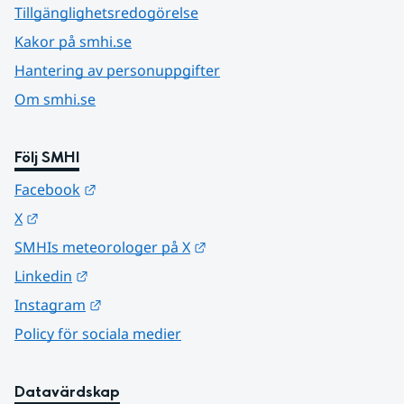
Tillgänglighetsredogörelse
Kakor på smhi.se
Hantering av personuppgifter
Om smhi.se
Följ SMHI
Länk till annan webbplats.
Facebook
Länk till annan webbplats.
X
Länk till annan webbplats.
SMHIs meteorologer på X
Länk till annan webbplats.
Linkedin
Länk till annan webbplats.
Instagram
Policy för sociala medier
Datavärdskap