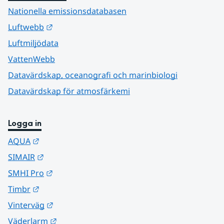
Nationella emissionsdatabasen
Länk till annan webbplats.
Luftwebb
Luftmiljödata
VattenWebb
Datavärdskap, oceanografi och marinbiologi
Datavärdskap för atmosfärkemi
Logga in
Länk till annan webbplats.
AQUA
Länk till annan webbplats.
SIMAIR
Länk till annan webbplats.
SMHI Pro
Länk till annan webbplats.
Timbr
Länk till annan webbplats.
Vinterväg
Länk till annan webbplats.
Väderlarm