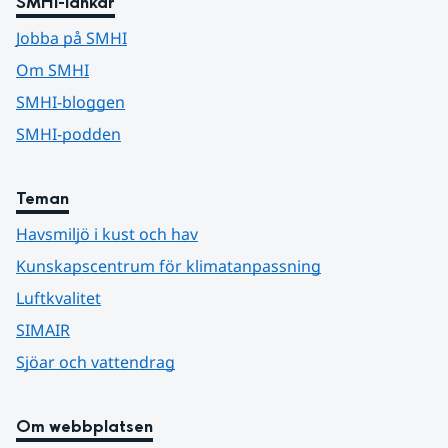
SMHI-länkar
Jobba på SMHI
Om SMHI
SMHI-bloggen
SMHI-podden
Teman
Havsmiljö i kust och hav
Kunskapscentrum för klimatanpassning
Luftkvalitet
SIMAIR
Sjöar och vattendrag
Om webbplatsen