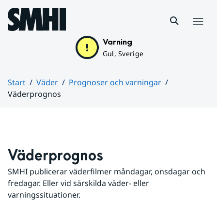
Hoppa till sidans innehåll
Meny
Varning
Gul, Sverige
Start
Väder
Prognoser och varningar
Väderprognos
Huvudinnehåll
Väderprognos
SMHI publicerar väderfilmer måndagar, onsdagar och 
fredagar. Eller vid särskilda väder- eller 
varningssituationer.