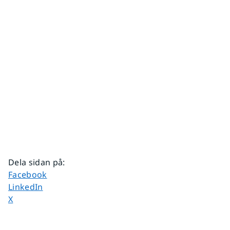
Dela sidan på
:
Dela sidan på
Facebook
Dela sidan på
LinkedIn
Dela sidan på
X