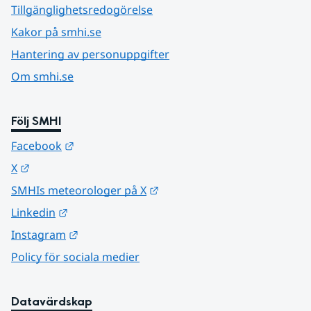
Tillgänglighetsredogörelse
Kakor på smhi.se
Hantering av personuppgifter
Om smhi.se
Följ SMHI
Länk till annan webbplats.
Facebook
Länk till annan webbplats.
X
Länk till annan webbplats.
SMHIs meteorologer på X
Länk till annan webbplats.
Linkedin
Länk till annan webbplats.
Instagram
Policy för sociala medier
Datavärdskap