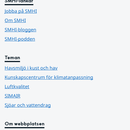
SMHI-länkar
Jobba på SMHI
Om SMHI
SMHI-bloggen
SMHI-podden
Teman
Havsmiljö i kust och hav
Kunskapscentrum för klimatanpassning
Luftkvalitet
SIMAIR
Sjöar och vattendrag
Om webbplatsen