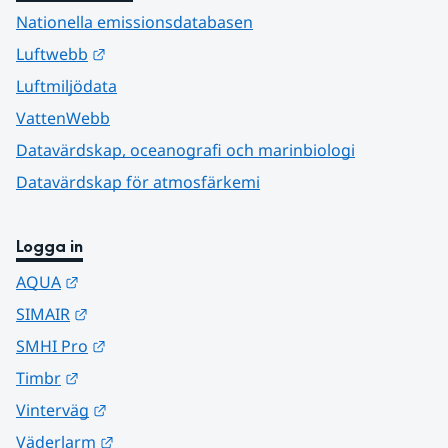
Nationella emissionsdatabasen
Länk till annan webbplats.
Luftwebb
Luftmiljödata
VattenWebb
Datavärdskap, oceanografi och marinbiologi
Datavärdskap för atmosfärkemi
Logga in
Länk till annan webbplats.
AQUA
Länk till annan webbplats.
SIMAIR
Länk till annan webbplats.
SMHI Pro
Länk till annan webbplats.
Timbr
Länk till annan webbplats.
Vinterväg
Länk till annan webbplats.
Väderlarm