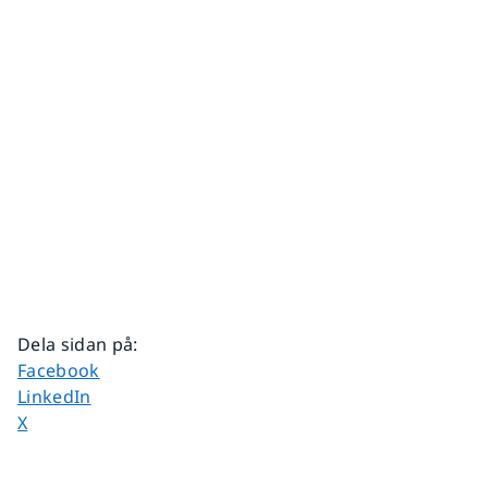
Dela sidan på
:
Dela sidan på
Facebook
Dela sidan på
LinkedIn
Dela sidan på
X