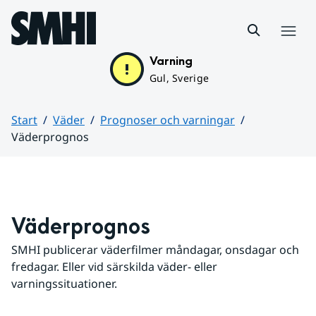
Hoppa till sidans innehåll
Meny
Varning
Gul, Sverige
Start
Väder
Prognoser och varningar
Väderprognos
Huvudinnehåll
Väderprognos
SMHI publicerar väderfilmer måndagar, onsdagar och 
fredagar. Eller vid särskilda väder- eller 
varningssituationer.