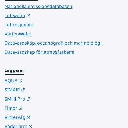
Nationella emissionsdatabasen
Länk till annan webbplats.
Luftwebb
Luftmiljödata
VattenWebb
Datavärdskap, oceanografi och marinbiologi
Datavärdskap för atmosfärkemi
Logga in
Länk till annan webbplats.
AQUA
Länk till annan webbplats.
SIMAIR
Länk till annan webbplats.
SMHI Pro
Länk till annan webbplats.
Timbr
Länk till annan webbplats.
Vinterväg
Länk till annan webbplats.
Väderlarm