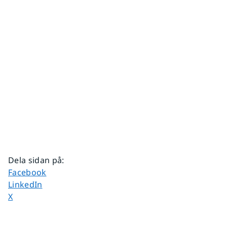
Dela sidan på
:
Dela sidan på
Facebook
Dela sidan på
LinkedIn
Dela sidan på
X