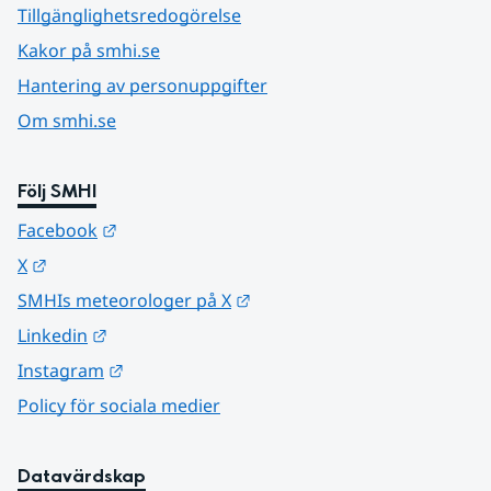
Tillgänglighetsredogörelse
Kakor på smhi.se
Hantering av personuppgifter
Om smhi.se
Följ SMHI
Länk till annan webbplats.
Facebook
Länk till annan webbplats.
X
Länk till annan webbplats.
SMHIs meteorologer på X
Länk till annan webbplats.
Linkedin
Länk till annan webbplats.
Instagram
Policy för sociala medier
Datavärdskap