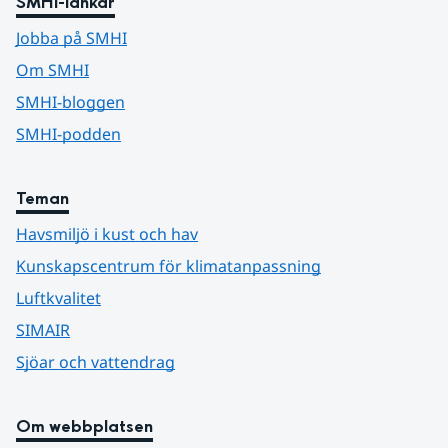
SMHI-länkar
Jobba på SMHI
Om SMHI
SMHI-bloggen
SMHI-podden
Teman
Havsmiljö i kust och hav
Kunskapscentrum för klimatanpassning
Luftkvalitet
SIMAIR
Sjöar och vattendrag
Om webbplatsen