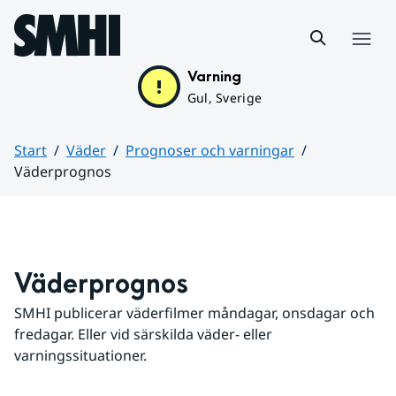
Hoppa till sidans innehåll
Meny
Varning
Gul, Sverige
Start
Väder
Prognoser och varningar
Väderprognos
Huvudinnehåll
Väderprognos
SMHI publicerar väderfilmer måndagar, onsdagar och 
fredagar. Eller vid särskilda väder- eller 
varningssituationer.