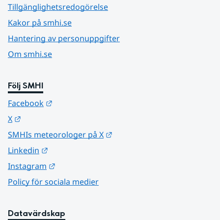
Tillgänglighetsredogörelse
Kakor på smhi.se
Hantering av personuppgifter
Om smhi.se
Följ SMHI
Länk till annan webbplats.
Facebook
Länk till annan webbplats.
X
Länk till annan webbplats.
SMHIs meteorologer på X
Länk till annan webbplats.
Linkedin
Länk till annan webbplats.
Instagram
Policy för sociala medier
Datavärdskap