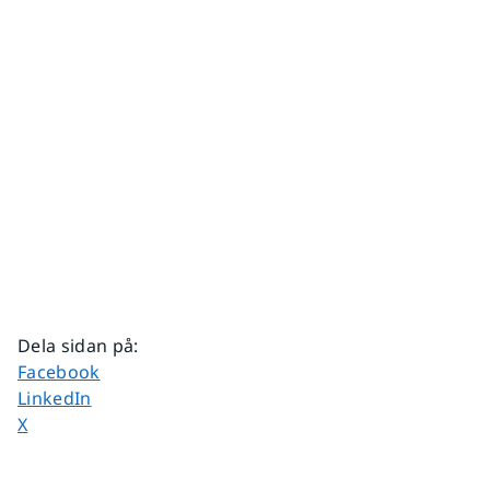
Dela sidan på
:
Dela sidan på
Facebook
Dela sidan på
LinkedIn
Dela sidan på
X