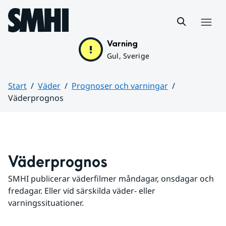
Hoppa till sidans innehåll
Meny
Varning
Gul, Sverige
Start
Väder
Prognoser och varningar
Väderprognos
Huvudinnehåll
Väderprognos
SMHI publicerar väderfilmer måndagar, onsdagar och 
fredagar. Eller vid särskilda väder- eller 
varningssituationer.