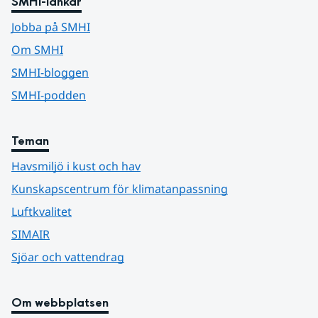
SMHI-länkar
Jobba på SMHI
Om SMHI
SMHI-bloggen
SMHI-podden
Teman
Havsmiljö i kust och hav
Kunskapscentrum för klimatanpassning
Luftkvalitet
SIMAIR
Sjöar och vattendrag
Om webbplatsen