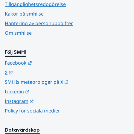
Tillgänglighetsredogörelse
Kakor på smhi.se
Hantering av personuppgifter
Om smhi.se
Följ SMHI
Länk till annan webbplats.
Facebook
Länk till annan webbplats.
X
Länk till annan webbplats.
SMHIs meteorologer på X
Länk till annan webbplats.
Linkedin
Länk till annan webbplats.
Instagram
Policy för sociala medier
Datavärdskap