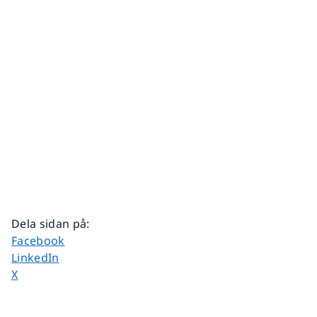
Dela sidan på
:
Dela sidan på
Facebook
Dela sidan på
LinkedIn
Dela sidan på
X