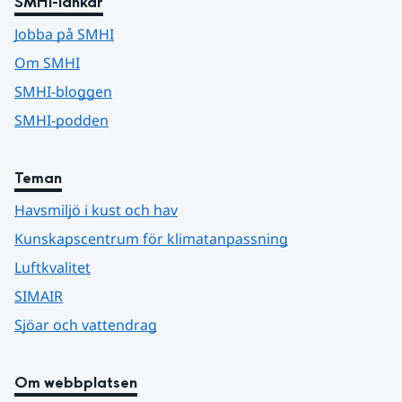
SMHI-länkar
Jobba på SMHI
Om SMHI
SMHI-bloggen
SMHI-podden
Teman
Havsmiljö i kust och hav
Kunskapscentrum för klimatanpassning
Luftkvalitet
SIMAIR
Sjöar och vattendrag
Om webbplatsen