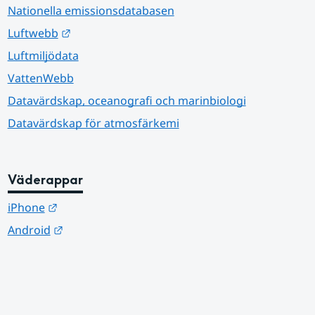
Nationella emissionsdatabasen
Länk till annan webbplats.
Luftwebb
Luftmiljödata
VattenWebb
Datavärdskap, oceanografi och marinbiologi
Datavärdskap för atmosfärkemi
Väderappar
Länk till annan webbplats.
iPhone
Länk till annan webbplats.
Android