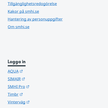
Tillgänglighetsredogörelse
Kakor på smhi.se
Hantering av personuppgifter
Om smhi.se
Logga in
Länk till annan webbplats.
AQUA
Länk till annan webbplats.
SIMAIR
Länk till annan webbplats.
SMHI Pro
Länk till annan webbplats.
Timbr
Länk till annan webbplats.
Vinterväg