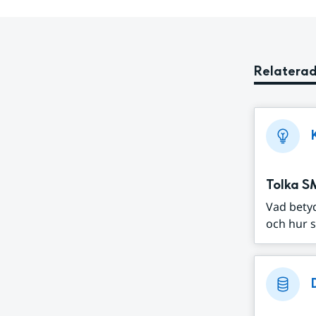
Relaterad
Tolka S
Vad bety
och hur s