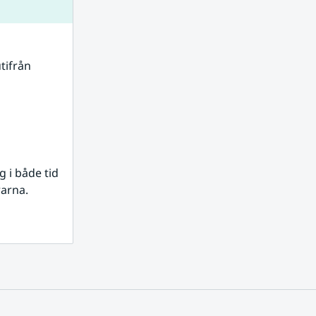
tifrån 
i både tid 
rarna.