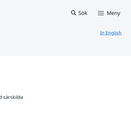
Sök
Meny
In English
 särskilda 