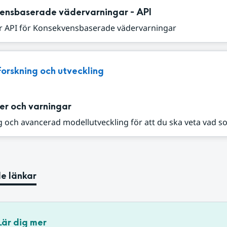
ensbaserade vädervarningar - API
r API för Konsekvensbaserade vädervarningar
Forskning och utveckling
er och varningar
 och avancerad modellutveckling för att du ska veta vad s
e länkar
Lär dig mer