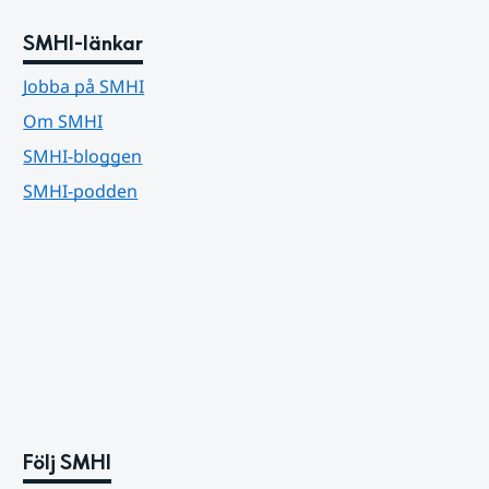
SMHI-länkar
Jobba på SMHI
Om SMHI
SMHI-bloggen
SMHI-podden
Följ SMHI