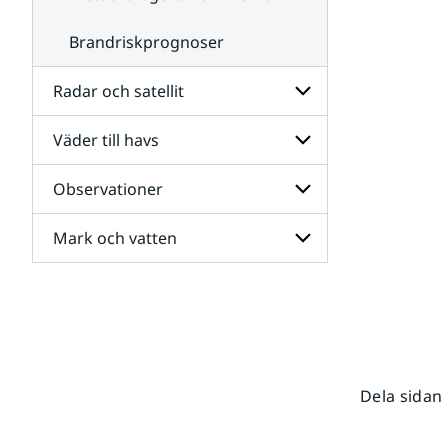
Brandriskprognoser
Radar och satellit
Väder till havs
Undersidor
för
Radar
Observationer
Undersidor
och
för
satellit
Väder
Mark och vatten
Undersidor
till
för
havs
Observationer
Undersidor
för
Mark
och
vatten
Dela sidan