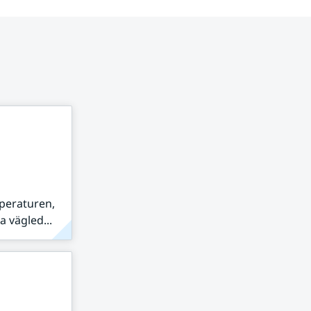
peraturen,
 vägled...