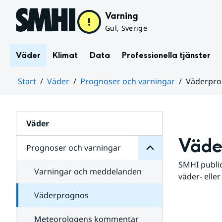
Hoppa till sidans innehåll
Varning
Gul, Sverige
Väder
Klimat
Data
Professionella tjänster
Start
Väder
Prognoser och varningar
Väderpr
varningar
och
Huvudinnehåll
Prognoser
för
Undersidor
Väder
Väde
Prognoser och varningar
SMHI public
Varningar och meddelanden
väder- eller
Väderprognos
Meteorologens kommentar