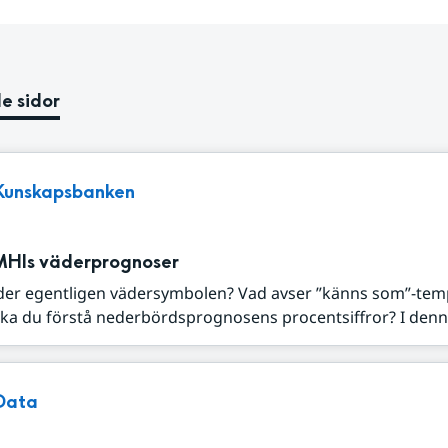
e sidor
Kunskapsbanken
MHIs väderprognoser
der egentligen vädersymbolen? Vad avser ”känns som”-tem
ka du förstå nederbördsprognosens procentsiffror? I denna
Data