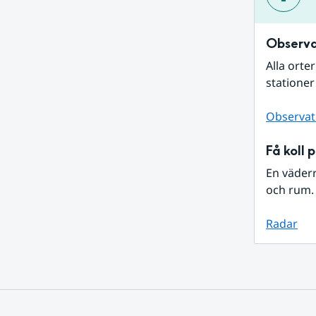
Observa
Alla orte
stationer
Observat
Få koll 
En väder
och rum. 
Radar