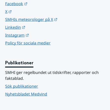
Länk till annan webbplats.
Facebook
Länk till annan webbplats.
X
Länk till annan webbplats.
SMHIs meteorologer på X
Länk till annan webbplats.
Linkedin
Länk till annan webbplats.
Instagram
Policy för sociala medier
Publikationer
SMHI ger regelbundet ut tidskrifter, rapporter och 
faktablad.
Sök publikationer
Nyhetsbladet Medvind