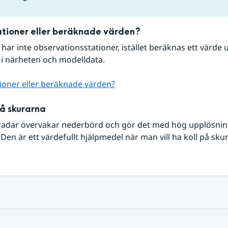
tioner eller beräknade värden?
r har inte observationsstationer, istället beräknas ett värde u
 i närheten och modelldata.
ioner eller beräknade värden?
på skurarna
radar övervakar nederbörd och gör det med hög upplösning 
Den är ett värdefullt hjälpmedel när man vill ha koll på sku