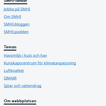
SMHI-länkar
Jobba på SMHI
Om SMHI
SMHI-bloggen
SMHI-podden
Teman
Havsmiljö i kust och hav
Kunskapscentrum för klimatanpassning
Luftkvalitet
SIMAIR
Sjöar och vattendrag
Om webbplatsen