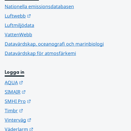
Nationella emissionsdatabasen
Länk till annan webbplats.
Luftwebb
Luftmiljödata
VattenWebb
Datavärdskap, oceanografi och marinbiologi
Datavärdskap för atmosfärkemi
Logga in
Länk till annan webbplats.
AQUA
Länk till annan webbplats.
SIMAIR
Länk till annan webbplats.
SMHI Pro
Länk till annan webbplats.
Timbr
Länk till annan webbplats.
Vinterväg
Länk till annan webbplats.
Väderlarm