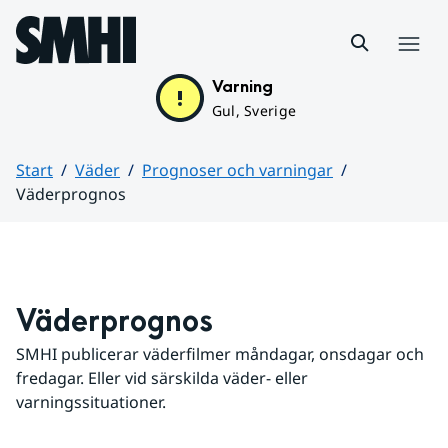
Hoppa till sidans innehåll
Meny
Varning
Gul, Sverige
Start
Väder
Prognoser och varningar
Väderprognos
Huvudinnehåll
Väderprognos
SMHI publicerar väderfilmer måndagar, onsdagar och 
fredagar. Eller vid särskilda väder- eller 
varningssituationer.