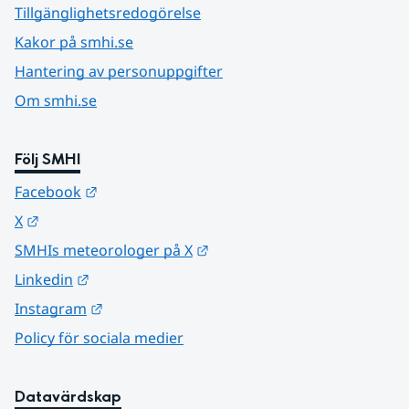
Tillgänglighetsredogörelse
Kakor på smhi.se
Hantering av personuppgifter
Om smhi.se
Följ SMHI
Länk till annan webbplats.
Facebook
Länk till annan webbplats.
X
Länk till annan webbplats.
SMHIs meteorologer på X
Länk till annan webbplats.
Linkedin
Länk till annan webbplats.
Instagram
Policy för sociala medier
Datavärdskap