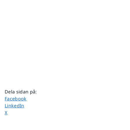
Dela sidan på
:
Dela sidan på
Facebook
Dela sidan på
LinkedIn
Dela sidan på
X