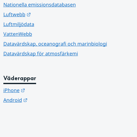
Nationella emissionsdatabasen
Länk till annan webbplats.
Luftwebb
Luftmiljödata
VattenWebb
Datavärdskap, oceanografi och marinbiologi
Datavärdskap för atmosfärkemi
Väderappar
Länk till annan webbplats.
iPhone
Länk till annan webbplats.
Android