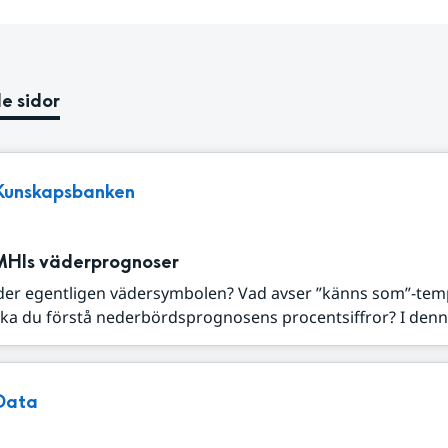
e sidor
Kunskapsbanken
MHIs väderprognoser
der egentligen vädersymbolen? Vad avser ”känns som”-tem
ka du förstå nederbördsprognosens procentsiffror? I denna
Data