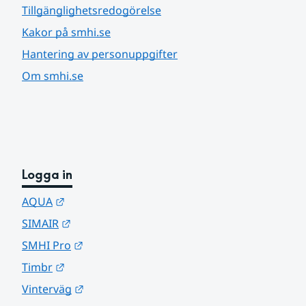
Tillgänglighetsredogörelse
Kakor på smhi.se
Hantering av personuppgifter
Om smhi.se
Logga in
Länk till annan webbplats.
AQUA
Länk till annan webbplats.
SIMAIR
Länk till annan webbplats.
SMHI Pro
Länk till annan webbplats.
Timbr
Länk till annan webbplats.
Vinterväg