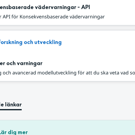
ensbaserade vädervarningar - API
r API för Konsekvensbaserade vädervarningar
Forskning och utveckling
er och varningar
 och avancerad modellutveckling för att du ska veta vad s
e länkar
Lär dig mer