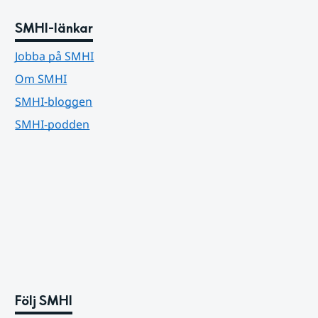
SMHI-länkar
Jobba på SMHI
Om SMHI
SMHI-bloggen
SMHI-podden
Följ SMHI