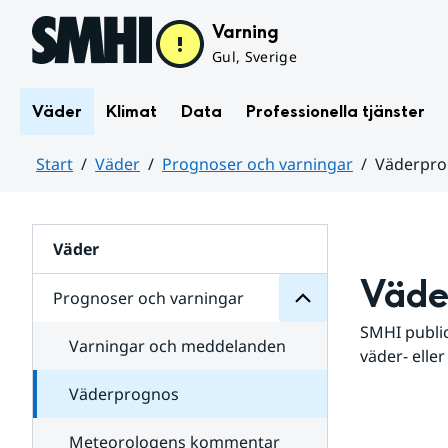
Hoppa till sidans innehåll
Varning
Gul, Sverige
Väder
Klimat
Data
Professionella tjänster
Start
Väder
Prognoser och varningar
Väderpr
varningar
och
Huvudinnehåll
Prognoser
för
Undersidor
Väder
Väde
Prognoser och varningar
SMHI public
Varningar och meddelanden
väder- eller
Väderprognos
Meteorologens kommentar