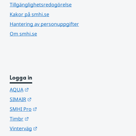
Tillgänglighetsredogörelse
Kakor på smhi.se
Hantering av personuppgifter
Om smhi.se
Logga in
Länk till annan webbplats.
AQUA
Länk till annan webbplats.
SIMAIR
Länk till annan webbplats.
SMHI Pro
Länk till annan webbplats.
Timbr
Länk till annan webbplats.
Vinterväg