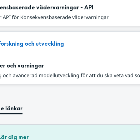
ensbaserade vädervarningar - API
r API för Konsekvensbaserade vädervarningar
Forskning och utveckling
er och varningar
 och avancerad modellutveckling för att du ska veta vad s
e länkar
Lär dig mer