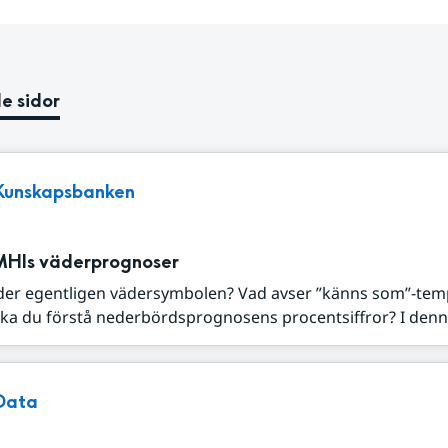
e sidor
Kunskapsbanken
MHIs väderprognoser
der egentligen vädersymbolen? Vad avser ”känns som”-tem
ka du förstå nederbördsprognosens procentsiffror? I denna
Data