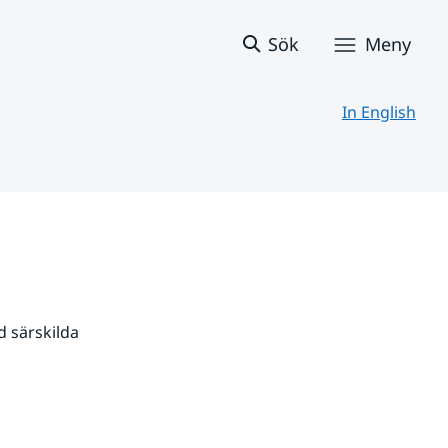
Sök
Meny
In English
 särskilda 