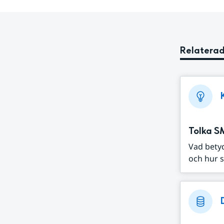
Relaterad
Tolka S
Vad bety
och hur s