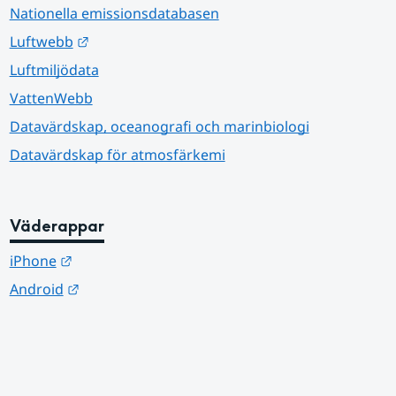
Nationella emissionsdatabasen
Länk till annan webbplats.
Luftwebb
Luftmiljödata
VattenWebb
Datavärdskap, oceanografi och marinbiologi
Datavärdskap för atmosfärkemi
Väderappar
Länk till annan webbplats.
iPhone
Länk till annan webbplats.
Android