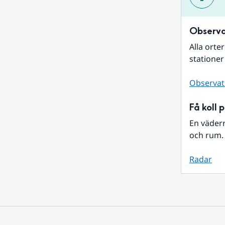
Observa
Alla orte
stationer
Observat
Få koll 
En väder
och rum. 
Radar