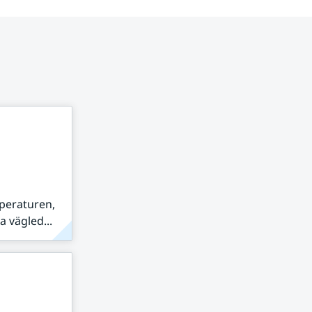
peraturen,
 vägled...