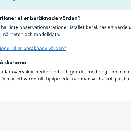
tioner eller beräknade värden?
r har inte observationsstationer, istället beräknas ett värde u
 i närheten och modelldata.
ioner eller beräknade värden?
på skurarna
radar övervakar nederbörd och gör det med hög upplösning 
Den är ett värdefullt hjälpmedel när man vill ha koll på sku