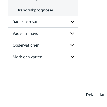
Brandriskprognoser
Radar och satellit
Väder till havs
Undersidor
för
Radar
Observationer
Undersidor
och
för
satellit
Väder
Mark och vatten
Undersidor
till
för
havs
Observationer
Undersidor
för
Mark
och
vatten
Dela sidan