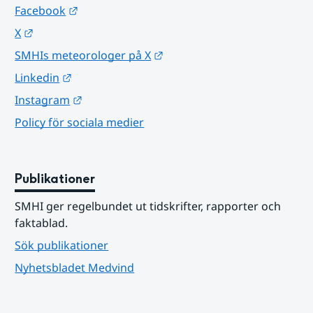
Länk till annan webbplats.
Facebook
Länk till annan webbplats.
X
Länk till annan webbplats.
SMHIs meteorologer på X
Länk till annan webbplats.
Linkedin
Länk till annan webbplats.
Instagram
Policy för sociala medier
Publikationer
SMHI ger regelbundet ut tidskrifter, rapporter och 
faktablad.
Sök publikationer
Nyhetsbladet Medvind