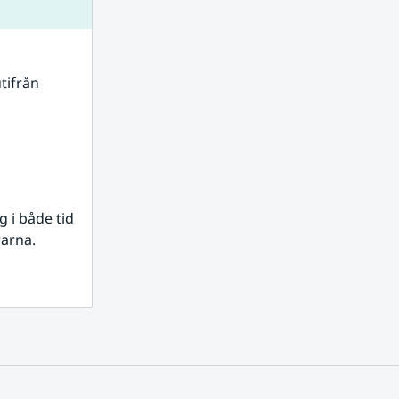
tifrån 
i både tid 
rarna.