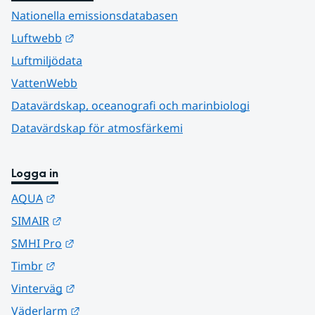
Nationella emissionsdatabasen
Länk till annan webbplats.
Luftwebb
Luftmiljödata
VattenWebb
Datavärdskap, oceanografi och marinbiologi
Datavärdskap för atmosfärkemi
Logga in
Länk till annan webbplats.
AQUA
Länk till annan webbplats.
SIMAIR
Länk till annan webbplats.
SMHI Pro
Länk till annan webbplats.
Timbr
Länk till annan webbplats.
Vinterväg
Länk till annan webbplats.
Väderlarm