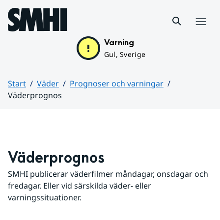
Hoppa till sidans innehåll
Meny
Varning
Gul, Sverige
Start
Väder
Prognoser och varningar
Väderprognos
Huvudinnehåll
Väderprognos
SMHI publicerar väderfilmer måndagar, onsdagar och 
fredagar. Eller vid särskilda väder- eller 
varningssituationer.