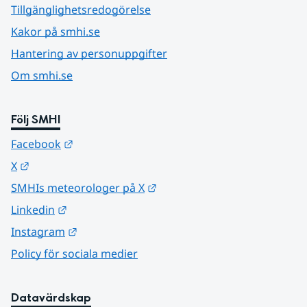
Tillgänglighetsredogörelse
Kakor på smhi.se
Hantering av personuppgifter
Om smhi.se
Följ SMHI
Länk till annan webbplats.
Facebook
Länk till annan webbplats.
X
Länk till annan webbplats.
SMHIs meteorologer på X
Länk till annan webbplats.
Linkedin
Länk till annan webbplats.
Instagram
Policy för sociala medier
Datavärdskap