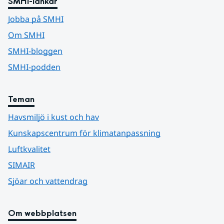
SMHI-länkar
Jobba på SMHI
Om SMHI
SMHI-bloggen
SMHI-podden
Teman
Havsmiljö i kust och hav
Kunskapscentrum för klimatanpassning
Luftkvalitet
SIMAIR
Sjöar och vattendrag
Om webbplatsen