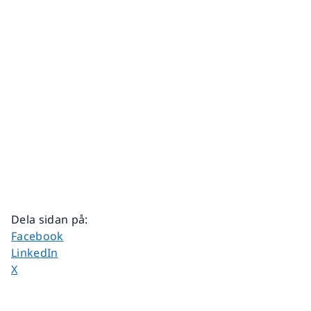
Dela sidan på
:
Dela sidan på
Facebook
Dela sidan på
LinkedIn
Dela sidan på
X