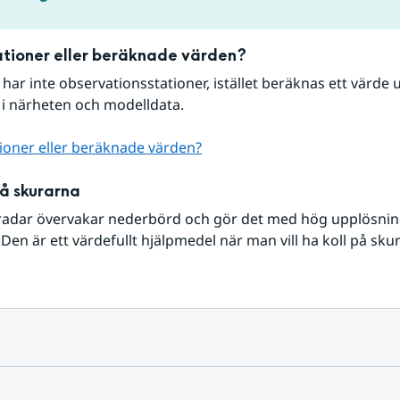
tioner eller beräknade värden?
r har inte observationsstationer, istället beräknas ett värde u
 i närheten och modelldata.
ioner eller beräknade värden?
på skurarna
radar övervakar nederbörd och gör det med hög upplösning 
Den är ett värdefullt hjälpmedel när man vill ha koll på sku