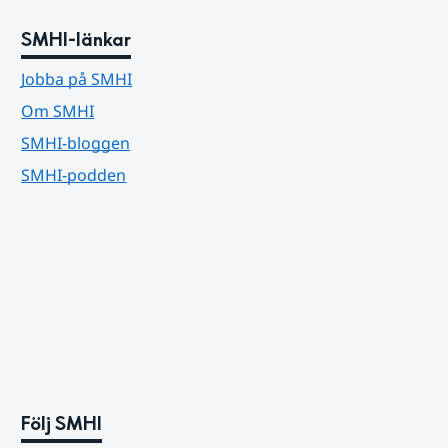
SMHI-länkar
Jobba på SMHI
Om SMHI
SMHI-bloggen
SMHI-podden
Följ SMHI