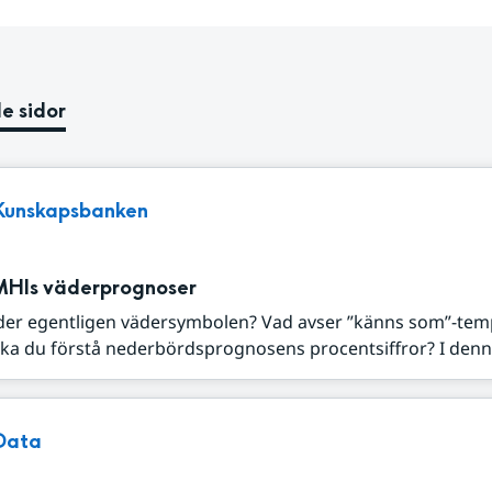
e sidor
Kunskapsbanken
MHIs väderprognoser
der egentligen vädersymbolen? Vad avser ”känns som”-tem
ka du förstå nederbördsprognosens procentsiffror? I denna
Data