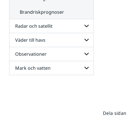
Brandriskprognoser
Radar och satellit
Väder till havs
Undersidor
för
Radar
Observationer
Undersidor
och
för
satellit
Väder
Mark och vatten
Undersidor
till
för
havs
Observationer
Undersidor
för
Mark
och
vatten
Dela sidan