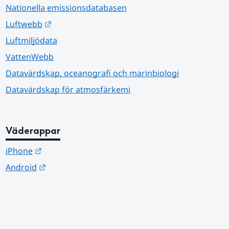
Nationella emissionsdatabasen
Länk till annan webbplats.
Luftwebb
Luftmiljödata
VattenWebb
Datavärdskap, oceanografi och marinbiologi
Datavärdskap för atmosfärkemi
Väderappar
Länk till annan webbplats.
iPhone
Länk till annan webbplats.
Android