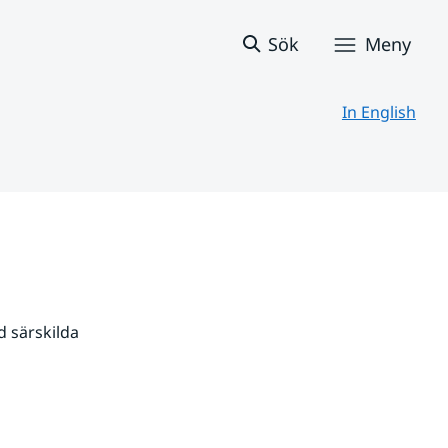
Sök
Meny
In English
 särskilda 