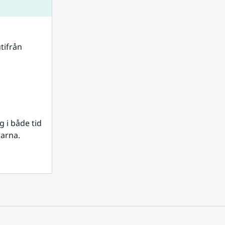
tifrån 
i både tid 
rarna.