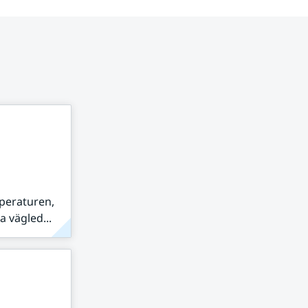
peraturen,
 vägled...