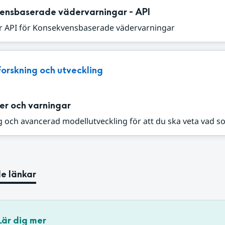
ensbaserade vädervarningar - API
r API för Konsekvensbaserade vädervarningar
Forskning och utveckling
er och varningar
 och avancerad modellutveckling för att du ska veta vad s
e länkar
Lär dig mer