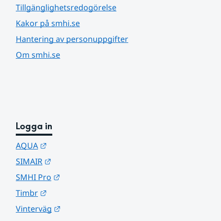
Tillgänglighetsredogörelse
Kakor på smhi.se
Hantering av personuppgifter
Om smhi.se
Logga in
Länk till annan webbplats.
AQUA
Länk till annan webbplats.
SIMAIR
Länk till annan webbplats.
SMHI Pro
Länk till annan webbplats.
Timbr
Länk till annan webbplats.
Vinterväg