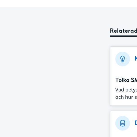
Relaterad
Tolka S
Vad bety
och hur s