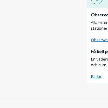
Observa
Alla orte
stationer
Observat
Få koll 
En väder
och rum. 
Radar