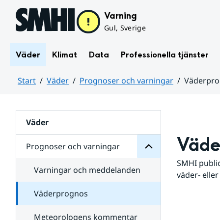
Hoppa till sidans innehåll
Varning
Gul, Sverige
Väder
Klimat
Data
Professionella tjänster
Start
Väder
Prognoser och varningar
Väderpr
varningar
och
Huvudinnehåll
Prognoser
för
Undersidor
Väder
Väde
Prognoser och varningar
SMHI public
Varningar och meddelanden
väder- eller
Väderprognos
Meteorologens kommentar