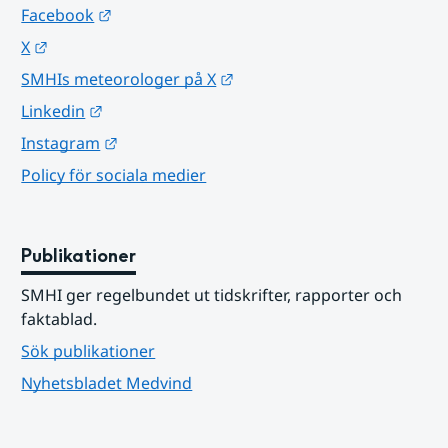
Länk till annan webbplats.
Facebook
Länk till annan webbplats.
X
Länk till annan webbplats.
SMHIs meteorologer på X
Länk till annan webbplats.
Linkedin
Länk till annan webbplats.
Instagram
Policy för sociala medier
Publikationer
SMHI ger regelbundet ut tidskrifter, rapporter och 
faktablad.
Sök publikationer
Nyhetsbladet Medvind