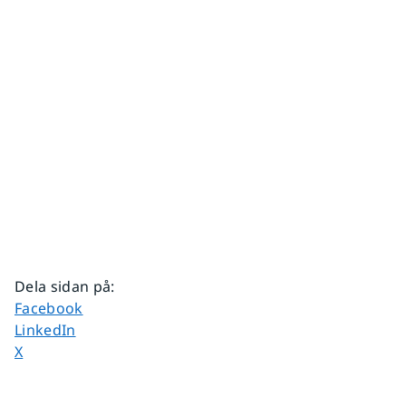
Dela sidan på
:
Dela sidan på
Facebook
Dela sidan på
LinkedIn
Dela sidan på
X