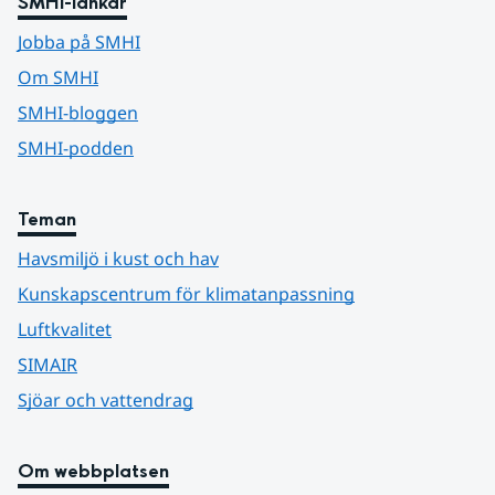
SMHI-länkar
Jobba på SMHI
Om SMHI
SMHI-bloggen
SMHI-podden
Teman
Havsmiljö i kust och hav
Kunskapscentrum för klimatanpassning
Luftkvalitet
SIMAIR
Sjöar och vattendrag
Om webbplatsen