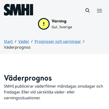
Hoppa till sidans innehåll
Meny
Varning
Gul, Sverige
Start
Väder
Prognoser och varningar
Väderprognos
Huvudinnehåll
Väderprognos
SMHI publicerar väderfilmer måndagar, onsdagar och 
fredagar. Eller vid särskilda väder- eller 
varningssituationer.