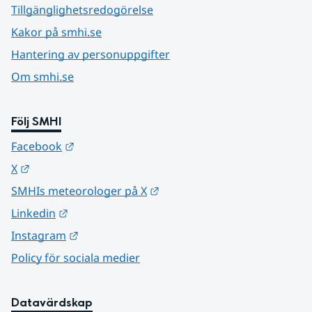
Tillgänglighetsredogörelse
Kakor på smhi.se
Hantering av personuppgifter
Om smhi.se
Följ SMHI
Länk till annan webbplats.
Facebook
Länk till annan webbplats.
X
Länk till annan webbplats.
SMHIs meteorologer på X
Länk till annan webbplats.
Linkedin
Länk till annan webbplats.
Instagram
Policy för sociala medier
Datavärdskap