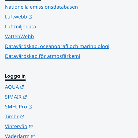
Nationella emissionsdatabasen
Länk till annan webbplats.
Luftwebb
Luftmiljödata
VattenWebb
Datavärdskap, oceanografi och marinbiologi
Datavärdskap för atmosfärkemi
Logga in
Länk till annan webbplats.
AQUA
Länk till annan webbplats.
SIMAIR
Länk till annan webbplats.
SMHI Pro
Länk till annan webbplats.
Timbr
Länk till annan webbplats.
Vinterväg
Länk till annan webbplats.
Väderlarm