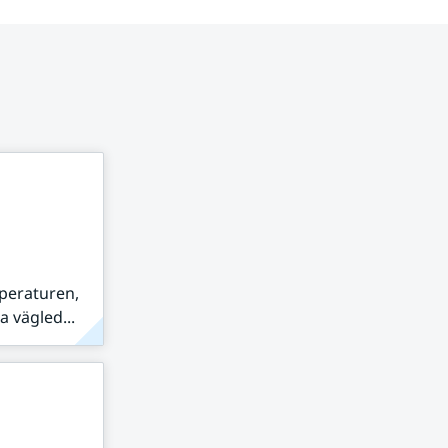
peraturen,
 vägled...