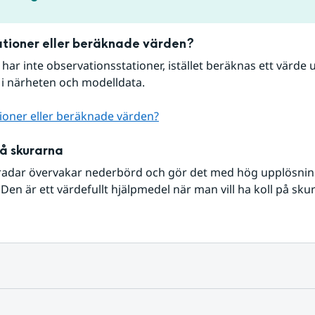
tioner eller beräknade värden?
r har inte observationsstationer, istället beräknas ett värde u
 i närheten och modelldata.
ioner eller beräknade värden?
på skurarna
radar övervakar nederbörd och gör det med hög upplösning 
Den är ett värdefullt hjälpmedel när man vill ha koll på sku