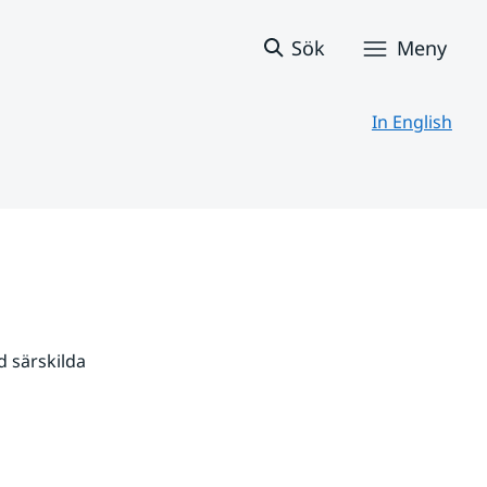
Sök
Meny
In English
 särskilda 