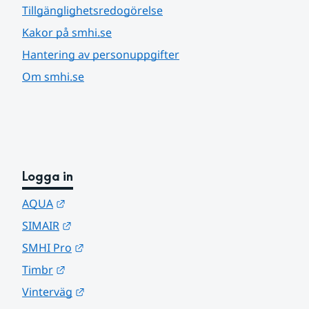
Tillgänglighetsredogörelse
Kakor på smhi.se
Hantering av personuppgifter
Om smhi.se
Logga in
Länk till annan webbplats.
AQUA
Länk till annan webbplats.
SIMAIR
Länk till annan webbplats.
SMHI Pro
Länk till annan webbplats.
Timbr
Länk till annan webbplats.
Vinterväg