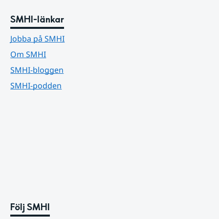
SMHI-länkar
Jobba på SMHI
Om SMHI
SMHI-bloggen
SMHI-podden
Följ SMHI