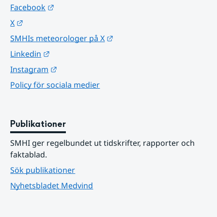
Länk till annan webbplats.
Facebook
Länk till annan webbplats.
X
Länk till annan webbplats.
SMHIs meteorologer på X
Länk till annan webbplats.
Linkedin
Länk till annan webbplats.
Instagram
Policy för sociala medier
Publikationer
SMHI ger regelbundet ut tidskrifter, rapporter och 
faktablad.
Sök publikationer
Nyhetsbladet Medvind