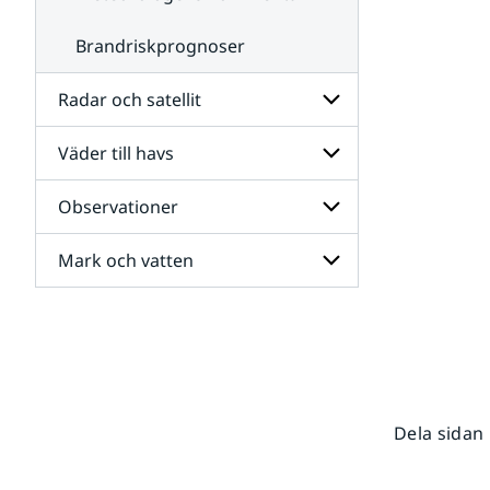
Brandriskprognoser
Radar och satellit
Väder till havs
Undersidor
för
Radar
Observationer
Undersidor
och
för
satellit
Väder
Mark och vatten
Undersidor
till
för
havs
Observationer
Undersidor
för
Mark
och
vatten
Dela sidan