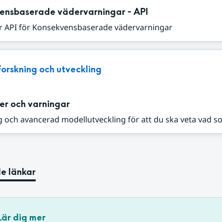
ensbaserade vädervarningar - API
r API för Konsekvensbaserade vädervarningar
Forskning och utveckling
er och varningar
 och avancerad modellutveckling för att du ska veta vad s
e länkar
Lär dig mer