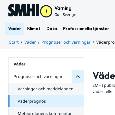
Hoppa till sidans innehåll
Varning
Gul, Sverige
Väder
Klimat
Data
Professionella tjänster
Start
Väder
Prognoser och varningar
Väderpr
varningar
och
Huvudinnehåll
Prognoser
för
Undersidor
Väder
Väde
Prognoser och varningar
SMHI public
Varningar och meddelanden
väder- eller
Väderprognos
Meteorologens kommentar