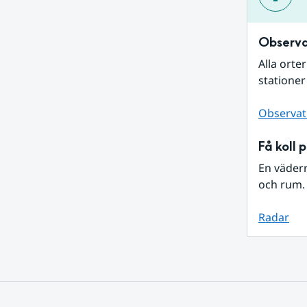
Observa
Alla orte
stationer
Observat
Få koll 
En väder
och rum. 
Radar