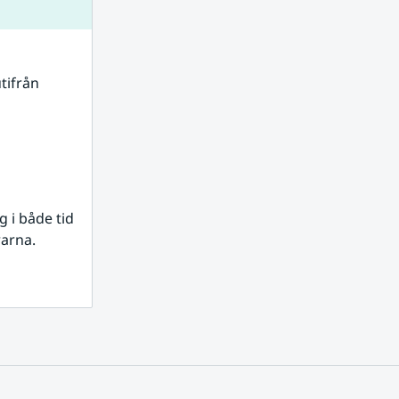
tifrån 
i både tid 
rarna.