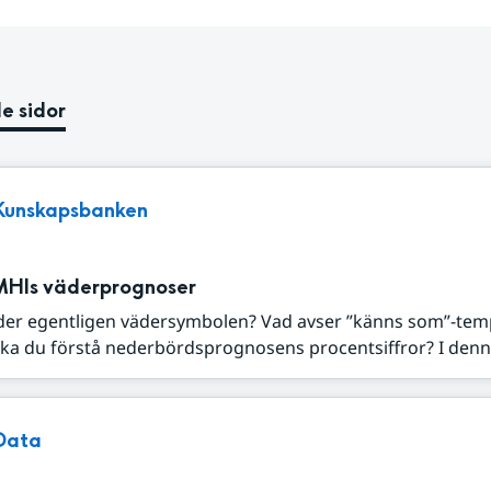
e sidor
Kunskapsbanken
MHIs väderprognoser
der egentligen vädersymbolen? Vad avser ”känns som”-tem
ka du förstå nederbördsprognosens procentsiffror? I denna
Data