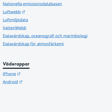
Nationella emissionsdatabasen
Länk till annan webbplats.
Luftwebb
Luftmiljödata
VattenWebb
Datavärdskap, oceanografi och marinbiologi
Datavärdskap för atmosfärkemi
Väderappar
Länk till annan webbplats.
iPhone
Länk till annan webbplats.
Android