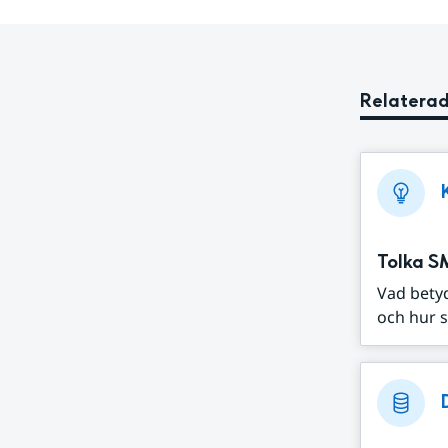
Relaterad
Tolka S
Vad bety
och hur s