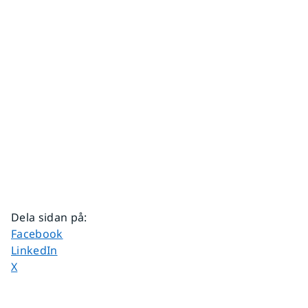
Dela sidan på
:
Dela sidan på
Facebook
Dela sidan på
LinkedIn
Dela sidan på
X