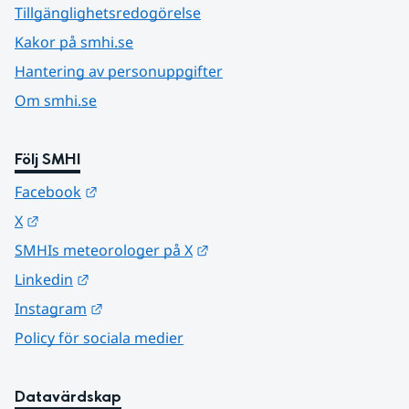
Tillgänglighetsredogörelse
Kakor på smhi.se
Hantering av personuppgifter
Om smhi.se
Följ SMHI
Länk till annan webbplats.
Facebook
Länk till annan webbplats.
X
Länk till annan webbplats.
SMHIs meteorologer på X
Länk till annan webbplats.
Linkedin
Länk till annan webbplats.
Instagram
Policy för sociala medier
Datavärdskap