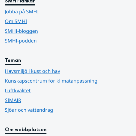
SMHI-länkar
Jobba på SMHI
Om SMHI
SMHI-bloggen
SMHI-podden
Teman
Havsmiljö i kust och hav
Kunskapscentrum för klimatanpassning
Luftkvalitet
SIMAIR
Sjöar och vattendrag
Om webbplatsen