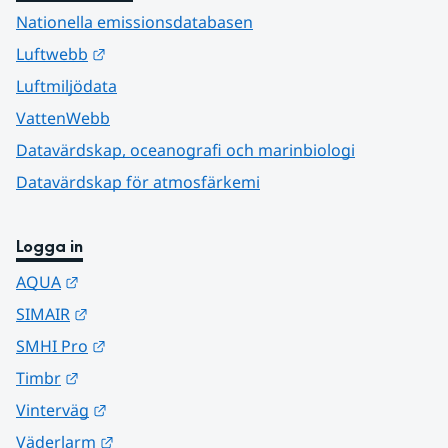
Nationella emissionsdatabasen
Länk till annan webbplats.
Luftwebb
Luftmiljödata
VattenWebb
Datavärdskap, oceanografi och marinbiologi
Datavärdskap för atmosfärkemi
Logga in
Länk till annan webbplats.
AQUA
Länk till annan webbplats.
SIMAIR
Länk till annan webbplats.
SMHI Pro
Länk till annan webbplats.
Timbr
Länk till annan webbplats.
Vinterväg
Länk till annan webbplats.
Väderlarm