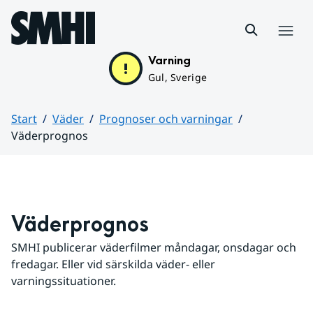
Hoppa till sidans innehåll
Meny
Varning
Gul, Sverige
Start
Väder
Prognoser och varningar
Väderprognos
Huvudinnehåll
Väderprognos
SMHI publicerar väderfilmer måndagar, onsdagar och 
fredagar. Eller vid särskilda väder- eller 
varningssituationer.