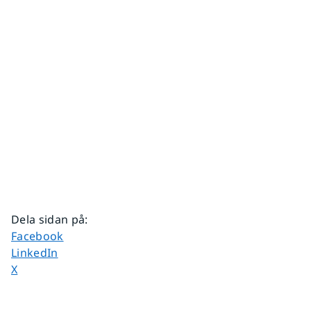
Dela sidan på
:
Dela sidan på
Facebook
Dela sidan på
LinkedIn
Dela sidan på
X