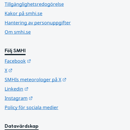
Tillgänglighetsredogörelse
Kakor på smhi.se
Hantering av personuppgifter
Om smhi.se
Följ SMHI
Länk till annan webbplats.
Facebook
Länk till annan webbplats.
X
Länk till annan webbplats.
SMHIs meteorologer på X
Länk till annan webbplats.
Linkedin
Länk till annan webbplats.
Instagram
Policy för sociala medier
Datavärdskap