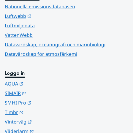
Nationella emissionsdatabasen
Länk till annan webbplats.
Luftwebb
Luftmiljödata
VattenWebb
Datavärdskap, oceanografi och marinbiologi
Datavärdskap för atmosfärkemi
Logga in
Länk till annan webbplats.
AQUA
Länk till annan webbplats.
SIMAIR
Länk till annan webbplats.
SMHI Pro
Länk till annan webbplats.
Timbr
Länk till annan webbplats.
Vinterväg
Länk till annan webbplats.
Väderlarm