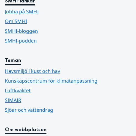
SMHI-länkar
Jobba på SMHI
Om SMHI
SMHI-bloggen
SMHI-podden
Teman
Havsmiljö i kust och hav
Kunskapscentrum för klimatanpassning
Luftkvalitet
SIMAIR
Sjöar och vattendrag
Om webbplatsen