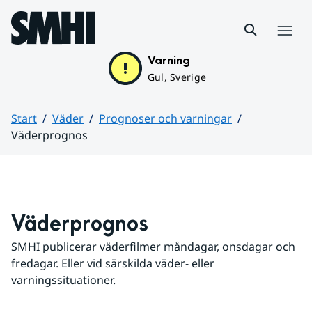
Hoppa till sidans innehåll
Meny
Varning
Gul, Sverige
Start
Väder
Prognoser och varningar
Väderprognos
Huvudinnehåll
Väderprognos
SMHI publicerar väderfilmer måndagar, onsdagar och 
fredagar. Eller vid särskilda väder- eller 
varningssituationer.