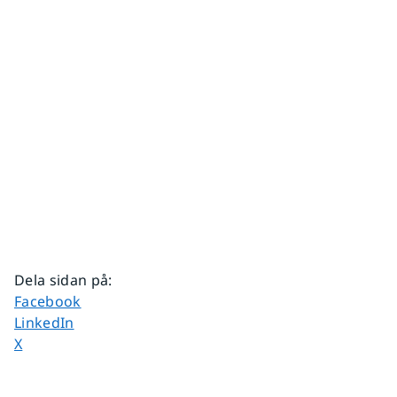
Dela sidan på
:
Dela sidan på
Facebook
Dela sidan på
LinkedIn
Dela sidan på
X