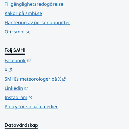
Tillgänglighetsredogörelse
Kakor på smhi.se
Hantering av personuppgifter
Om smhi.se
Följ SMHI
Länk till annan webbplats.
Facebook
Länk till annan webbplats.
X
Länk till annan webbplats.
SMHIs meteorologer på X
Länk till annan webbplats.
Linkedin
Länk till annan webbplats.
Instagram
Policy för sociala medier
Datavärdskap