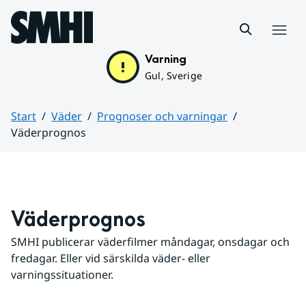
Hoppa till sidans innehåll
Meny
Varning
Gul, Sverige
Start
Väder
Prognoser och varningar
Väderprognos
Huvudinnehåll
Väderprognos
SMHI publicerar väderfilmer måndagar, onsdagar och 
fredagar. Eller vid särskilda väder- eller 
varningssituationer.