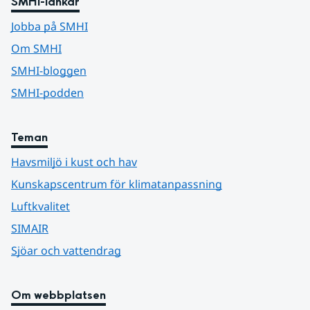
SMHI-länkar
Jobba på SMHI
Om SMHI
SMHI-bloggen
SMHI-podden
Teman
Havsmiljö i kust och hav
Kunskapscentrum för klimatanpassning
Luftkvalitet
SIMAIR
Sjöar och vattendrag
Om webbplatsen