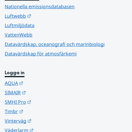
Nationella emissionsdatabasen
Länk till annan webbplats.
Luftwebb
Luftmiljödata
VattenWebb
Datavärdskap, oceanografi och marinbiologi
Datavärdskap för atmosfärkemi
Logga in
Länk till annan webbplats.
AQUA
Länk till annan webbplats.
SIMAIR
Länk till annan webbplats.
SMHI Pro
Länk till annan webbplats.
Timbr
Länk till annan webbplats.
Vinterväg
Länk till annan webbplats.
Väderlarm