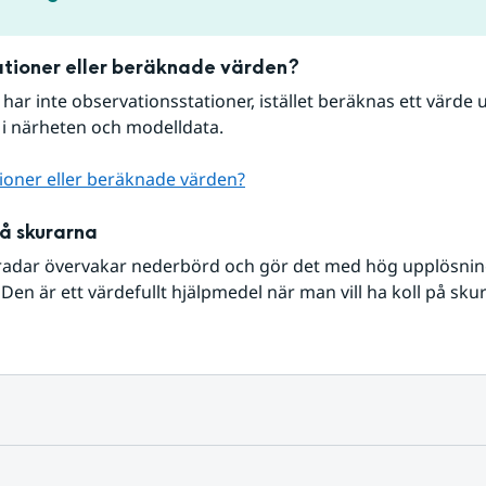
tioner eller beräknade värden?
r har inte observationsstationer, istället beräknas ett värde u
 i närheten och modelldata.
ioner eller beräknade värden?
på skurarna
radar övervakar nederbörd och gör det med hög upplösning 
Den är ett värdefullt hjälpmedel när man vill ha koll på sku