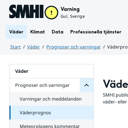
Hoppa till sidans innehåll
Varning
Gul, Sverige
Väder
Klimat
Data
Professionella tjänster
Start
Väder
Prognoser och varningar
Väderpr
varningar
och
Huvudinnehåll
Prognoser
för
Undersidor
Väder
Väde
Prognoser och varningar
SMHI public
Varningar och meddelanden
väder- eller
Väderprognos
Meteorologens kommentar