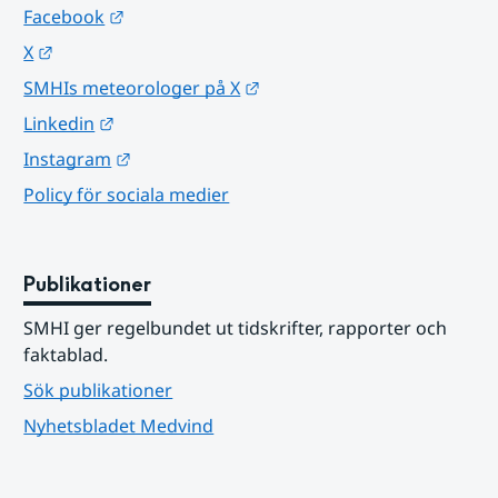
Länk till annan webbplats.
Facebook
Länk till annan webbplats.
X
Länk till annan webbplats.
SMHIs meteorologer på X
Länk till annan webbplats.
Linkedin
Länk till annan webbplats.
Instagram
Policy för sociala medier
Publikationer
SMHI ger regelbundet ut tidskrifter, rapporter och 
faktablad.
Sök publikationer
Nyhetsbladet Medvind