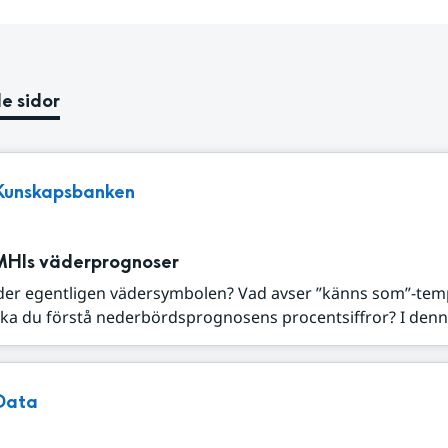
e sidor
Kunskapsbanken
MHIs väderprognoser
der egentligen vädersymbolen? Vad avser ”känns som”-tem
ka du förstå nederbördsprognosens procentsiffror? I denna
Data