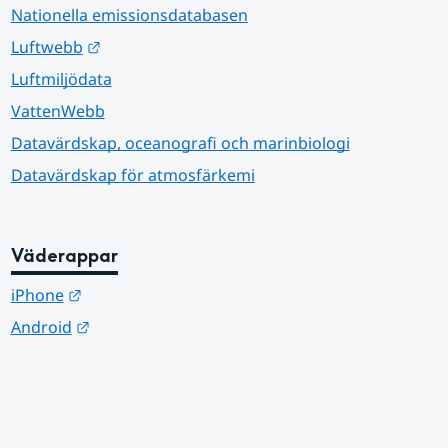
Nationella emissionsdatabasen
Länk till annan webbplats.
Luftwebb
Luftmiljödata
VattenWebb
Datavärdskap, oceanografi och marinbiologi
Datavärdskap för atmosfärkemi
Väderappar
Länk till annan webbplats.
iPhone
Länk till annan webbplats.
Android