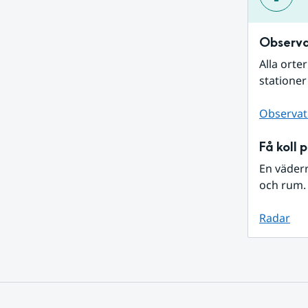
Observa
Alla orte
stationer
Observat
Få koll 
En väder
och rum. 
Radar