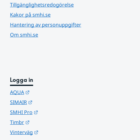
Tillgänglighetsredogörelse
Kakor på smhi.se
Hantering av personuppgifter
Om smhi.se
Logga in
Länk till annan webbplats.
AQUA
Länk till annan webbplats.
SIMAIR
Länk till annan webbplats.
SMHI Pro
Länk till annan webbplats.
Timbr
Länk till annan webbplats.
Vinterväg