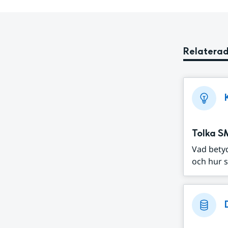
Relaterad
Tolka S
Vad bety
och hur s