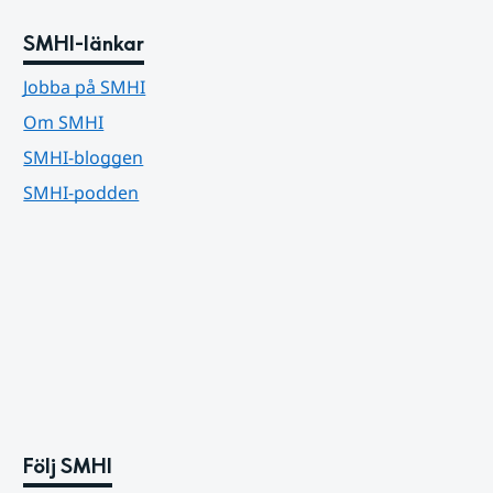
SMHI-länkar
Jobba på SMHI
Om SMHI
SMHI-bloggen
SMHI-podden
Följ SMHI