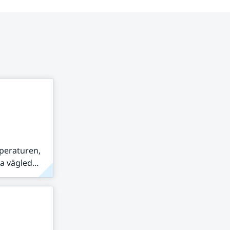
peraturen,
 vägled...