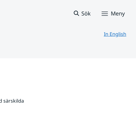
Sök
Meny
In English
 särskilda 