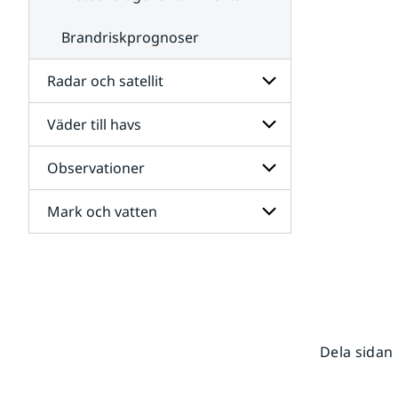
Brandriskprognoser
Radar och satellit
Väder till havs
Undersidor
för
Radar
Observationer
Undersidor
och
för
satellit
Väder
Mark och vatten
Undersidor
till
för
havs
Observationer
Undersidor
för
Mark
och
vatten
Dela sidan