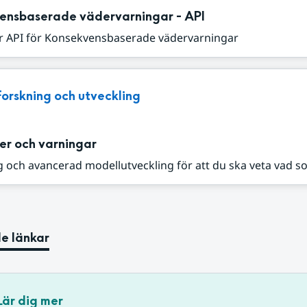
ensbaserade vädervarningar - API
r API för Konsekvensbaserade vädervarningar
Forskning och utveckling
er och varningar
 och avancerad modellutveckling för att du ska veta vad s
e länkar
Lär dig mer