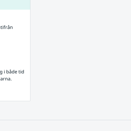
tifrån 
i både tid 
rarna.