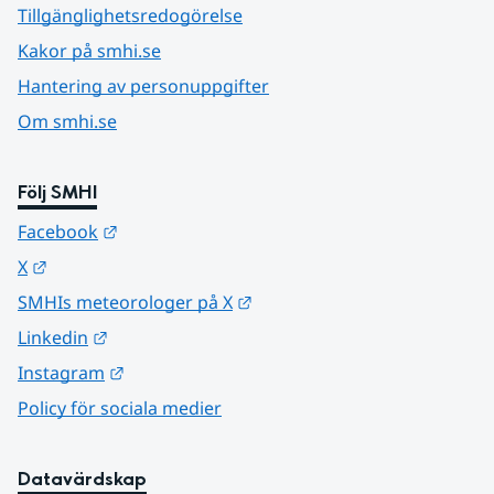
Tillgänglighetsredogörelse
Kakor på smhi.se
Hantering av personuppgifter
Om smhi.se
Följ SMHI
Länk till annan webbplats.
Facebook
Länk till annan webbplats.
X
Länk till annan webbplats.
SMHIs meteorologer på X
Länk till annan webbplats.
Linkedin
Länk till annan webbplats.
Instagram
Policy för sociala medier
Datavärdskap