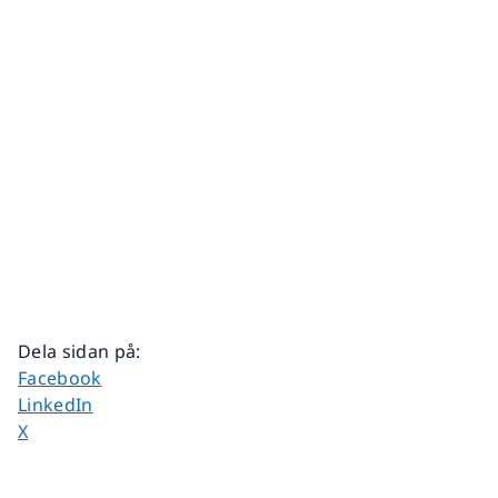
Dela sidan på
:
Dela sidan på
Facebook
Dela sidan på
LinkedIn
Dela sidan på
X