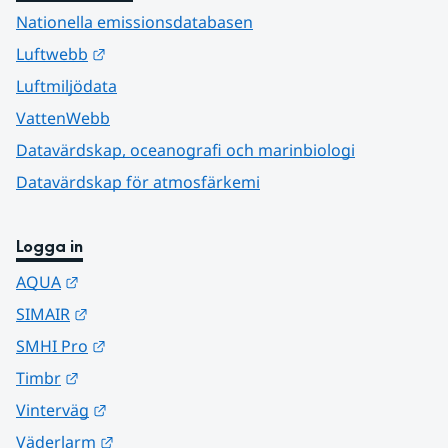
Nationella emissionsdatabasen
Länk till annan webbplats.
Luftwebb
Luftmiljödata
VattenWebb
Datavärdskap, oceanografi och marinbiologi
Datavärdskap för atmosfärkemi
Logga in
Länk till annan webbplats.
AQUA
Länk till annan webbplats.
SIMAIR
Länk till annan webbplats.
SMHI Pro
Länk till annan webbplats.
Timbr
Länk till annan webbplats.
Vinterväg
Länk till annan webbplats.
Väderlarm