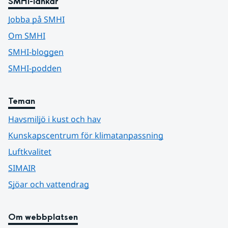
SMHI-länkar
Jobba på SMHI
Om SMHI
SMHI-bloggen
SMHI-podden
Teman
Havsmiljö i kust och hav
Kunskapscentrum för klimatanpassning
Luftkvalitet
SIMAIR
Sjöar och vattendrag
Om webbplatsen