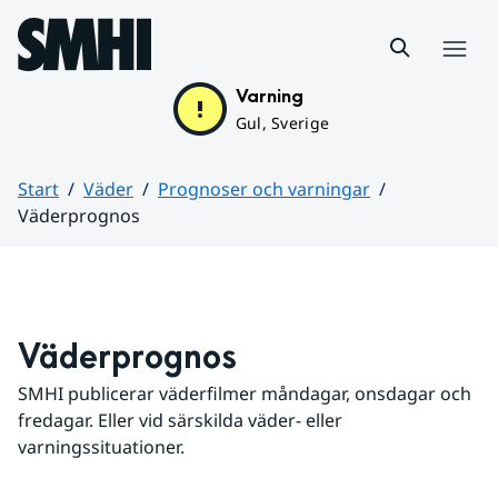
Hoppa till sidans innehåll
Meny
Varning
Gul, Sverige
Start
Väder
Prognoser och varningar
Väderprognos
Huvudinnehåll
Väderprognos
SMHI publicerar väderfilmer måndagar, onsdagar och 
fredagar. Eller vid särskilda väder- eller 
varningssituationer.