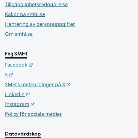
Tillgänglighetsredogörelse
Kakor på smhi.se
Hantering av personuppgifter
Om smhi.se
Följ SMHI
Länk till annan webbplats.
Facebook
Länk till annan webbplats.
X
Länk till annan webbplats.
SMHIs meteorologer på X
Länk till annan webbplats.
Linkedin
Länk till annan webbplats.
Instagram
Policy för sociala medier
Datavärdskap