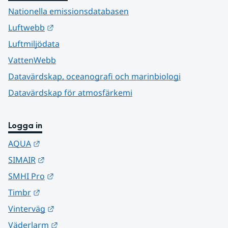
Nationella emissionsdatabasen
Länk till annan webbplats.
Luftwebb
Luftmiljödata
VattenWebb
Datavärdskap, oceanografi och marinbiologi
Datavärdskap för atmosfärkemi
Logga in
Länk till annan webbplats.
AQUA
Länk till annan webbplats.
SIMAIR
Länk till annan webbplats.
SMHI Pro
Länk till annan webbplats.
Timbr
Länk till annan webbplats.
Vinterväg
Länk till annan webbplats.
Väderlarm