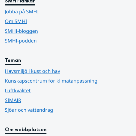
SMHI-länkar
Jobba på SMHI
Om SMHI
SMHI-bloggen
SMHI-podden
Teman
Havsmiljö i kust och hav
Kunskapscentrum för klimatanpassning
Luftkvalitet
SIMAIR
Sjöar och vattendrag
Om webbplatsen