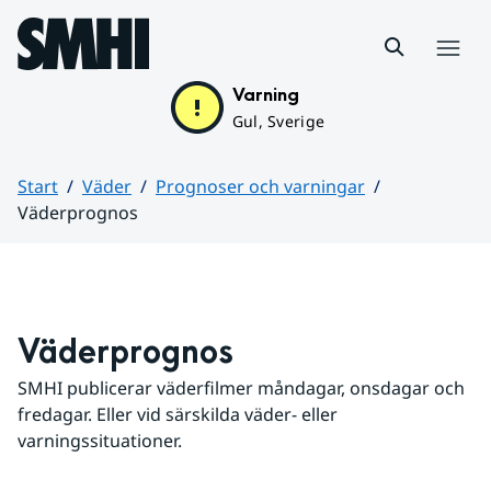
Hoppa till sidans innehåll
Meny
Varning
Gul, Sverige
Start
Väder
Prognoser och varningar
Väderprognos
Huvudinnehåll
Väderprognos
SMHI publicerar väderfilmer måndagar, onsdagar och 
fredagar. Eller vid särskilda väder- eller 
varningssituationer.