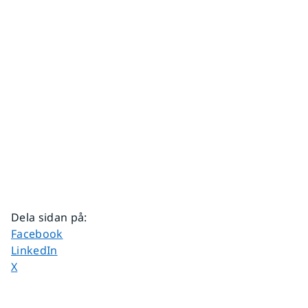
Dela sidan på
:
Dela sidan på
Facebook
Dela sidan på
LinkedIn
Dela sidan på
X