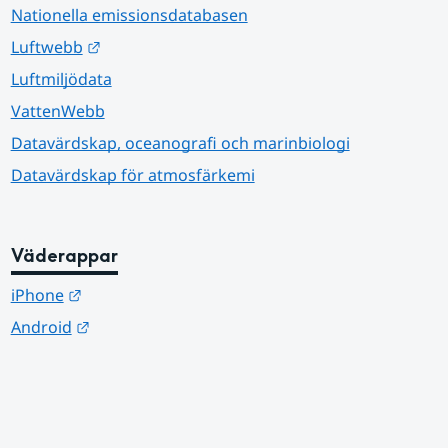
Nationella emissionsdatabasen
Länk till annan webbplats.
Luftwebb
Luftmiljödata
VattenWebb
Datavärdskap, oceanografi och marinbiologi
Datavärdskap för atmosfärkemi
Väderappar
Länk till annan webbplats.
iPhone
Länk till annan webbplats.
Android