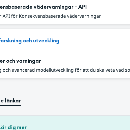
ensbaserade vädervarningar - API
r API för Konsekvensbaserade vädervarningar
Forskning och utveckling
er och varningar
 och avancerad modellutveckling för att du ska veta vad s
e länkar
Lär dig mer