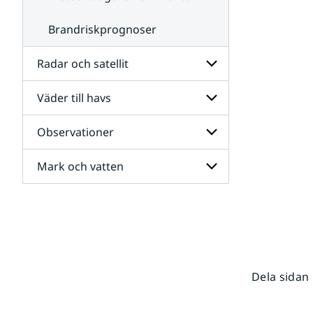
Brandriskprognoser
Radar och satellit
Väder till havs
Undersidor
för
Radar
Observationer
Undersidor
och
för
satellit
Väder
Mark och vatten
Undersidor
till
för
havs
Observationer
Undersidor
för
Mark
och
vatten
Dela sidan