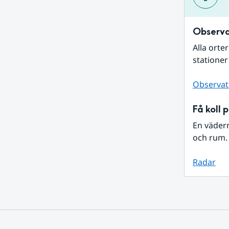
Observa
Alla orte
stationer
Observat
Få koll 
En väder
och rum. 
Radar