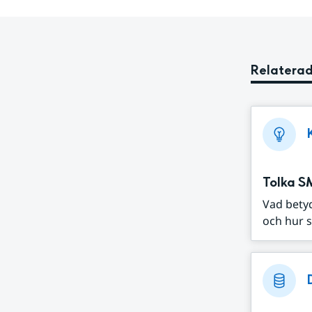
Relaterad
Tolka S
Vad bety
och hur s