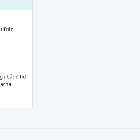
tifrån 
i både tid 
rarna.