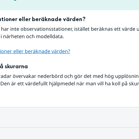
tioner eller beräknade värden?
r har inte observationsstationer, istället beräknas ett värde u
 i närheten och modelldata.
ioner eller beräknade värden?
på skurarna
radar övervakar nederbörd och gör det med hög upplösning 
Den är ett värdefullt hjälpmedel när man vill ha koll på sku