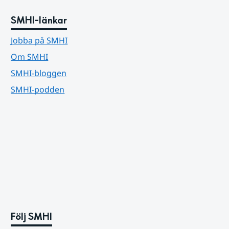
SMHI-länkar
Jobba på SMHI
Om SMHI
SMHI-bloggen
SMHI-podden
Följ SMHI