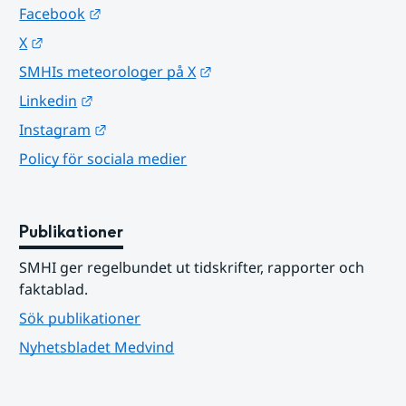
Länk till annan webbplats.
Facebook
Länk till annan webbplats.
X
Länk till annan webbplats.
SMHIs meteorologer på X
Länk till annan webbplats.
Linkedin
Länk till annan webbplats.
Instagram
Policy för sociala medier
Publikationer
SMHI ger regelbundet ut tidskrifter, rapporter och 
faktablad.
Sök publikationer
Nyhetsbladet Medvind