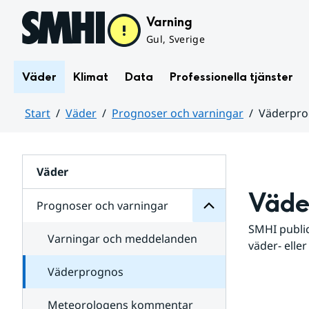
Hoppa till sidans innehåll
Varning
Gul, Sverige
Väder
Klimat
Data
Professionella tjänster
Start
Väder
Prognoser och varningar
Väderpr
varningar
och
Huvudinnehåll
Prognoser
för
Undersidor
Väder
Väde
Prognoser och varningar
SMHI public
Varningar och meddelanden
väder- eller
Väderprognos
Meteorologens kommentar