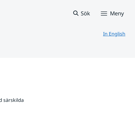
Sök
Meny
In English
 särskilda 