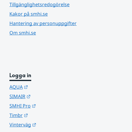
Tillgänglighetsredogörelse
Kakor på smhi.se
Hantering av personuppgifter
Om smhi.se
Logga in
Länk till annan webbplats.
AQUA
Länk till annan webbplats.
SIMAIR
Länk till annan webbplats.
SMHI Pro
Länk till annan webbplats.
Timbr
Länk till annan webbplats.
Vinterväg