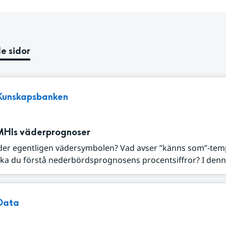
e sidor
Kunskapsbanken
MHIs väderprognoser
der egentligen vädersymbolen? Vad avser ”känns som”-tem
ka du förstå nederbördsprognosens procentsiffror? I denna
Data