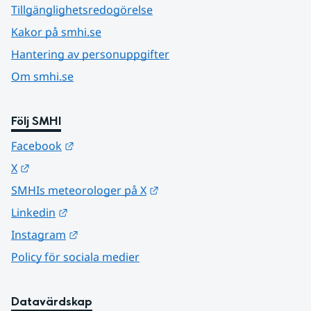
Tillgänglighetsredogörelse
Kakor på smhi.se
Hantering av personuppgifter
Om smhi.se
Följ SMHI
Länk till annan webbplats.
Facebook
Länk till annan webbplats.
X
Länk till annan webbplats.
SMHIs meteorologer på X
Länk till annan webbplats.
Linkedin
Länk till annan webbplats.
Instagram
Policy för sociala medier
Datavärdskap