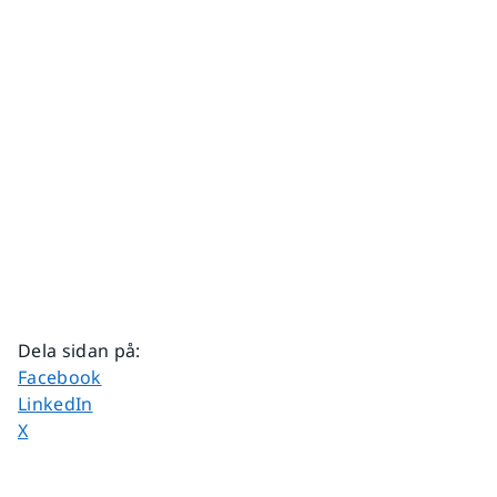
Dela sidan på
:
Dela sidan på
Facebook
Dela sidan på
LinkedIn
Dela sidan på
X