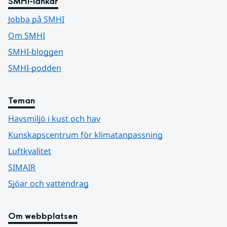
SMHI-länkar
Jobba på SMHI
Om SMHI
SMHI-bloggen
SMHI-podden
Teman
Havsmiljö i kust och hav
Kunskapscentrum för klimatanpassning
Luftkvalitet
SIMAIR
Sjöar och vattendrag
Om webbplatsen