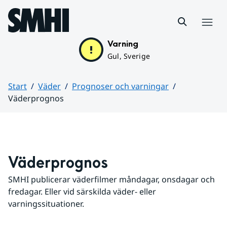
Hoppa till sidans innehåll
Meny
Varning
Gul, Sverige
Start
Väder
Prognoser och varningar
Väderprognos
Huvudinnehåll
Väderprognos
SMHI publicerar väderfilmer måndagar, onsdagar och 
fredagar. Eller vid särskilda väder- eller 
varningssituationer.