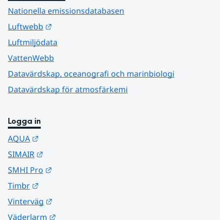
Nationella emissionsdatabasen
Länk till annan webbplats.
Luftwebb
Luftmiljödata
VattenWebb
Datavärdskap, oceanografi och marinbiologi
Datavärdskap för atmosfärkemi
Logga in
Länk till annan webbplats.
AQUA
Länk till annan webbplats.
SIMAIR
Länk till annan webbplats.
SMHI Pro
Länk till annan webbplats.
Timbr
Länk till annan webbplats.
Vinterväg
Länk till annan webbplats.
Väderlarm