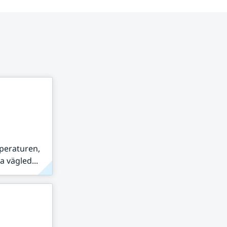
peraturen,
 vägled...