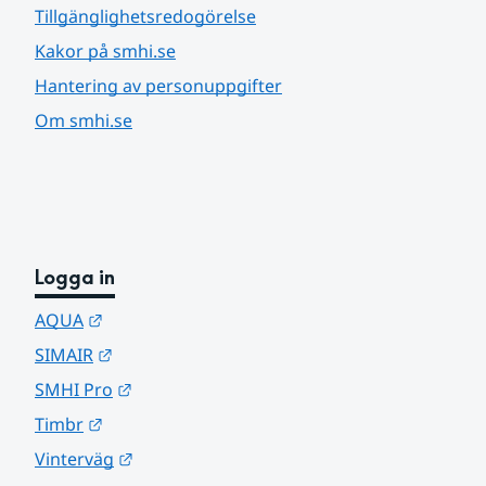
Tillgänglighetsredogörelse
Kakor på smhi.se
Hantering av personuppgifter
Om smhi.se
Logga in
Länk till annan webbplats.
AQUA
Länk till annan webbplats.
SIMAIR
Länk till annan webbplats.
SMHI Pro
Länk till annan webbplats.
Timbr
Länk till annan webbplats.
Vinterväg