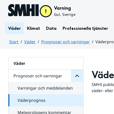
Hoppa till sidans innehåll
Varning
Gul, Sverige
Väder
Klimat
Data
Professionella tjänster
Start
Väder
Prognoser och varningar
Väderpr
varningar
och
Huvudinnehåll
Prognoser
för
Undersidor
Väder
Väde
Prognoser och varningar
SMHI public
Varningar och meddelanden
väder- eller
Väderprognos
Meteorologens kommentar