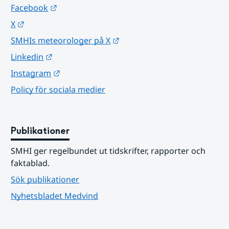
Länk till annan webbplats.
Facebook
Länk till annan webbplats.
X
Länk till annan webbplats.
SMHIs meteorologer på X
Länk till annan webbplats.
Linkedin
Länk till annan webbplats.
Instagram
Policy för sociala medier
Publikationer
SMHI ger regelbundet ut tidskrifter, rapporter och 
faktablad.
Sök publikationer
Nyhetsbladet Medvind