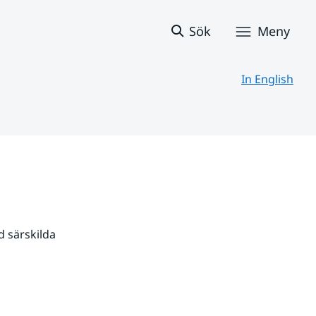
Sök
Meny
In English
 särskilda 