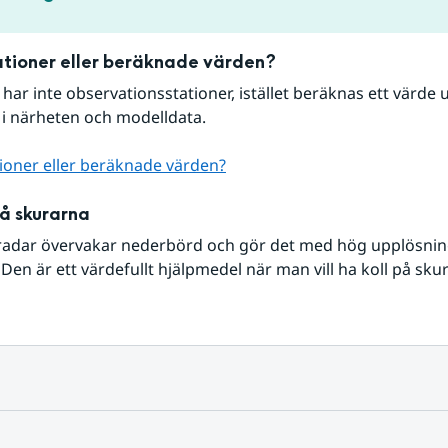
tioner eller beräknade värden?
r har inte observationsstationer, istället beräknas ett värde u
 i närheten och modelldata.
ioner eller beräknade värden?
på skurarna
radar övervakar nederbörd och gör det med hög upplösning 
Den är ett värdefullt hjälpmedel när man vill ha koll på sku