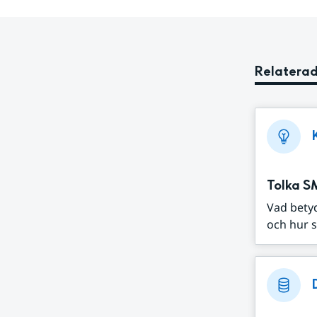
Relaterad
Tolka S
Vad bety
och hur s