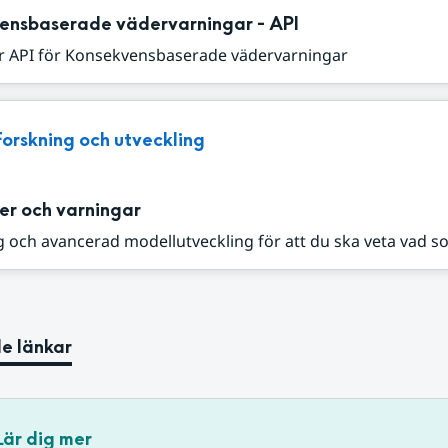
ensbaserade vädervarningar - API
r API för Konsekvensbaserade vädervarningar
Forskning och utveckling
er och varningar
 och avancerad modellutveckling för att du ska veta vad s
e länkar
Lär dig mer