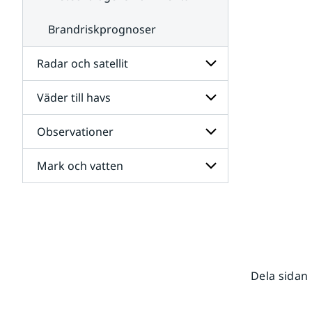
Brandriskprognoser
Radar och satellit
Väder till havs
Undersidor
för
Radar
Observationer
Undersidor
och
för
satellit
Väder
Mark och vatten
Undersidor
till
för
havs
Observationer
Undersidor
för
Mark
och
vatten
Dela sidan