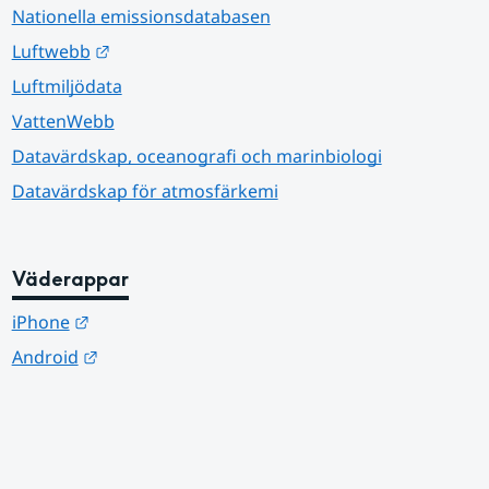
Nationella emissionsdatabasen
Länk till annan webbplats.
Luftwebb
Luftmiljödata
VattenWebb
Datavärdskap, oceanografi och marinbiologi
Datavärdskap för atmosfärkemi
Väderappar
Länk till annan webbplats.
iPhone
Länk till annan webbplats.
Android