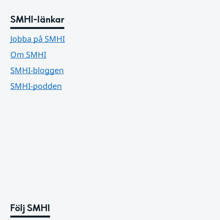
SMHI-länkar
Jobba på SMHI
Om SMHI
SMHI-bloggen
SMHI-podden
Följ SMHI