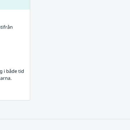
tifrån 
i både tid 
rarna.