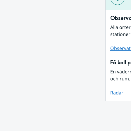
Observa
Alla orte
stationer
Observat
Få koll 
En väder
och rum. 
Radar