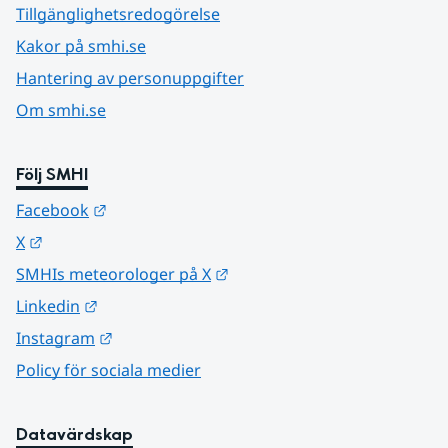
Tillgänglighetsredogörelse
Kakor på smhi.se
Hantering av personuppgifter
Om smhi.se
Följ SMHI
Länk till annan webbplats.
Facebook
Länk till annan webbplats.
X
Länk till annan webbplats.
SMHIs meteorologer på X
Länk till annan webbplats.
Linkedin
Länk till annan webbplats.
Instagram
Policy för sociala medier
Datavärdskap