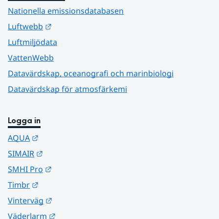
Nationella emissionsdatabasen
Länk till annan webbplats.
Luftwebb
Luftmiljödata
VattenWebb
Datavärdskap, oceanografi och marinbiologi
Datavärdskap för atmosfärkemi
Logga in
Länk till annan webbplats.
AQUA
Länk till annan webbplats.
SIMAIR
Länk till annan webbplats.
SMHI Pro
Länk till annan webbplats.
Timbr
Länk till annan webbplats.
Vinterväg
Länk till annan webbplats.
Väderlarm