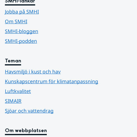
SMHI-länkar
Jobba på SMHI
Om SMHI
SMHI-bloggen
SMHI-podden
Teman
Havsmiljö i kust och hav
Kunskapscentrum för klimatanpassning
Luftkvalitet
SIMAIR
Sjöar och vattendrag
Om webbplatsen