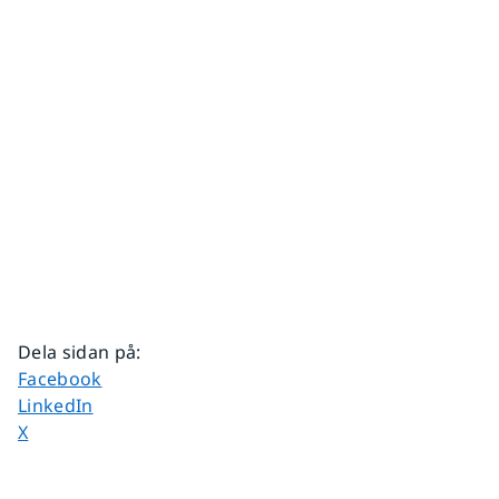
Dela sidan på
:
Dela sidan på
Facebook
Dela sidan på
LinkedIn
Dela sidan på
X