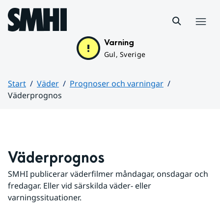
Hoppa till sidans innehåll
Meny
Varning
Gul, Sverige
Start
Väder
Prognoser och varningar
Väderprognos
Huvudinnehåll
Väderprognos
SMHI publicerar väderfilmer måndagar, onsdagar och 
fredagar. Eller vid särskilda väder- eller 
varningssituationer.