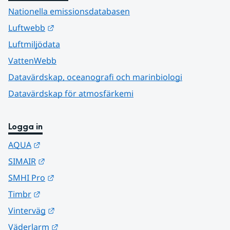
Nationella emissionsdatabasen
Länk till annan webbplats.
Luftwebb
Luftmiljödata
VattenWebb
Datavärdskap, oceanografi och marinbiologi
Datavärdskap för atmosfärkemi
Logga in
Länk till annan webbplats.
AQUA
Länk till annan webbplats.
SIMAIR
Länk till annan webbplats.
SMHI Pro
Länk till annan webbplats.
Timbr
Länk till annan webbplats.
Vinterväg
Länk till annan webbplats.
Väderlarm