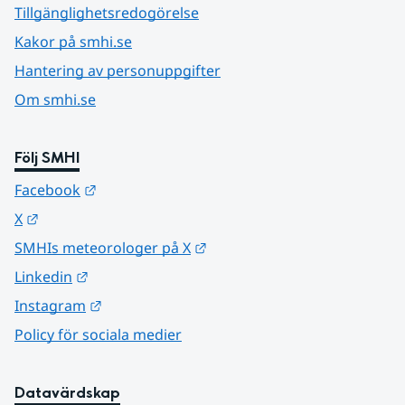
Tillgänglighetsredogörelse
Kakor på smhi.se
Hantering av personuppgifter
Om smhi.se
Följ SMHI
Länk till annan webbplats.
Facebook
Länk till annan webbplats.
X
Länk till annan webbplats.
SMHIs meteorologer på X
Länk till annan webbplats.
Linkedin
Länk till annan webbplats.
Instagram
Policy för sociala medier
Datavärdskap