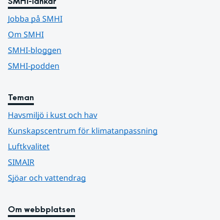
SMHI-länkar
Jobba på SMHI
Om SMHI
SMHI-bloggen
SMHI-podden
Teman
Havsmiljö i kust och hav
Kunskapscentrum för klimatanpassning
Luftkvalitet
SIMAIR
Sjöar och vattendrag
Om webbplatsen