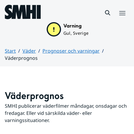
Hoppa till sidans innehåll
Meny
Varning
Gul, Sverige
Start
Väder
Prognoser och varningar
Väderprognos
Huvudinnehåll
Väderprognos
SMHI publicerar väderfilmer måndagar, onsdagar och 
fredagar. Eller vid särskilda väder- eller 
varningssituationer.