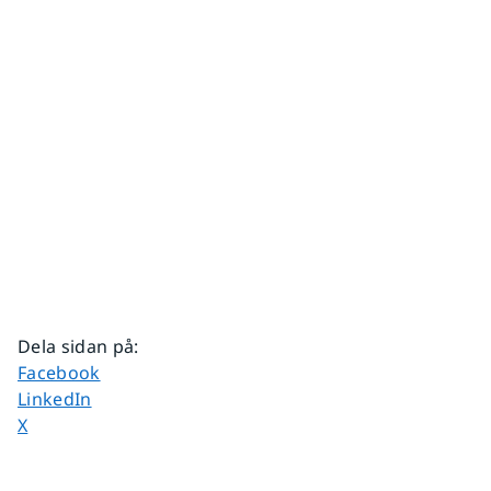
Dela sidan på
:
Dela sidan på
Facebook
Dela sidan på
LinkedIn
Dela sidan på
X